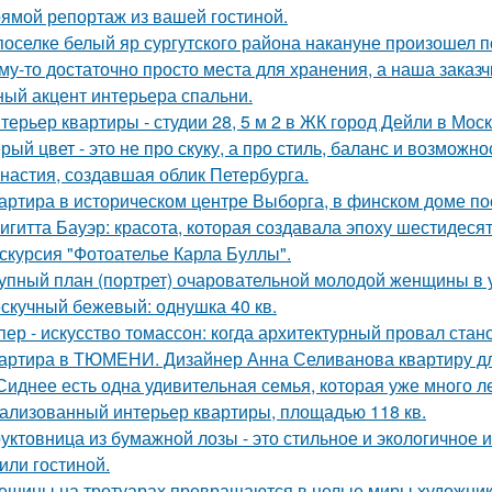
ямой репортаж из вашей гостиной.
поселке белый яр сургутского района накануне произошел 
му-то достаточно просто места для хранения, а наша зака
ный акцент интерьера спальни.
терьер квартиры - студии 28, 5 м 2 в ЖК город Дейли в Моск
рый цвет - это не про скуку, а про стиль, баланс и возможно
настия, создавшая облик Петербурга.
артира в историческом центре Выборга, в финском доме пос
игитта Бауэр: красота, которая создавала эпоху шестидесят
скурсия "Фотоателье Карла Буллы".
упный план (портрет) очаровательной молодой женщины в 
скучный бежевый: однушка 40 кв.
пер - искусство томассон: когда архитектурный провал ста
артира в ТЮМЕНИ. Дизайнер Анна Селиванова квартиру дл
Сиднее есть одна удивительная семья, которая уже много л
ализованный интерьер квартиры, площадью 118 кв.
уктовница из бумажной лозы - это стильное и экологичное 
 или гостиной.
ещины на тротуарах превращаются в целые миры художник