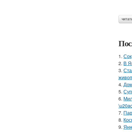
читат
Пос
1.
Сок
2.
В Я
3.
Ста
живоп
4.
Дом
5.
Суп
6.
Мил
\u20a
7.
Пар
8.
Кос
9.
Янн