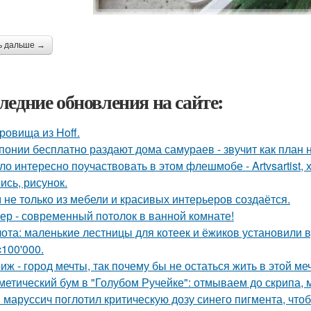
ь дальше →
ледние обновления на сайте:
ровища из Hoff.
понии бесплатно раздают дома самураев - звучит как план 
ло интересно поучаствовать в этом флешмобе - Artvsartist, 
ись, рисунок.
 не только из мебели и красивых интерьеров создаётся.
ер - современный потолок в ванной комнате!
ота: маленькие лестницы для котеек и ёжиков установили 
c100'000.
иж - город мечты, так почему бы не остаться жить в этой ме
метический бум в "Голубом Ручейке": отмываем до скрипа,
 маруссич поглотил критическую дозу синего пигмента, что