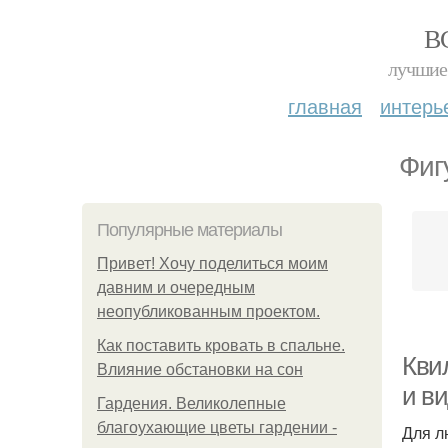
В
лучшие 
главная
интерь
Фиг
Популярные материалы
Привет! Хочу поделиться моим
давним и очередным
неопубликованным проектом.
Как поставить кровать в спальне.
Кви
Влияние обстановки на сон
и в
Гардения. Великолепные
благоухающие цветы гардении -
Для л