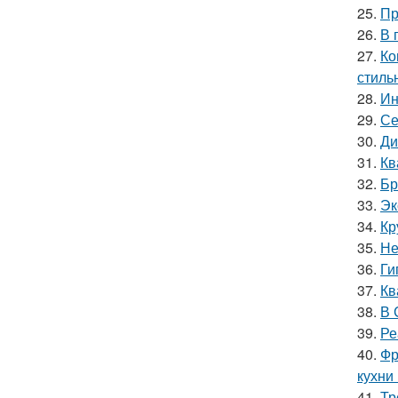
25.
Пр
26.
В 
27.
Ко
стиль
28.
Ин
29.
Се
30.
Ди
31.
Кв
32.
Бр
33.
Эк
34.
Кр
35.
Не
36.
Ги
37.
Кв
38.
В 
39.
Ре
40.
Фр
кухни
41.
Тр