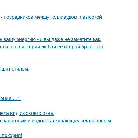
в - посредников между голливудом и высокой
вашу энергию - и вы даже не заметите как.
ля, но в истории любви её второй брак - это
ышит стилем.
гении …".
ела вид из своего окна.
язезашитным и водоотталкивающим тефлоновым
 покорил!