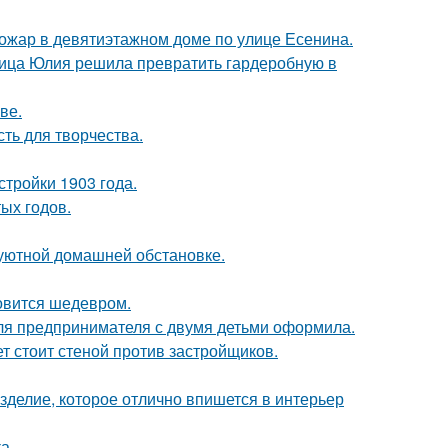
пожар в девятиэтажном доме по улице Есенина.
зчица Юлия решила превратить гардеробную в
ве.
сть для творчества.
тройки 1903 года.
ых годов.
уютной домашней обстановке.
новится шедевром.
я предпринимателя с двумя детьми оформила.
ет стоит стеной против застройщиков.
изделие, которое отлично впишется в интерьер
а.