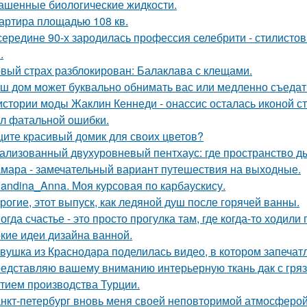
ашенные биологические жидкости.
артира площадью 108 кв.
середине 90-х зародилась профессия селебрити - стилисто
.
вый страх разблокирован: Балаклава с клещами.
ш дом может буквально обнимать вас или медленно съедать 
истории моды Жаклин Кеннеди - онассис осталась иконой сти
л фатальной ошибки.
ите красивый домик для своих цветов?
ализованный двухуровневый пентхаус: где пространство д
мара - замечательный вариант путешествия на выходные.
landina_Anna. Моя курсовая по карбаускису.
рогие, этот выпуск, как ледяной душ после горячей ванны.
огда счастье - это просто прогулка там, где когда-то ходили 
кие идеи дизайна ванной.
вушка из Краснодара поделилась видео, в котором запечатл
едставляю вашему вниманию интерьерную ткань дак с гр
тием производства Турции.
нкт-петербург вновь меня своей неповторимой атмосферой