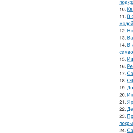
подкр
10.
Кв
11.
В 
модой
12.
Но
13.
Ва
14.
В 
симво
15.
Ищ
16.
Ре
17.
Са
18.
Or
19.
До
20.
Ин
21.
Яр
22.
Де
23.
Пр
покры
24.
Са