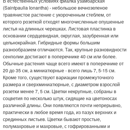
В естественных условиях фиалка узамбарская
(Saintpaulia Ionantha) - небольшое вечнозеленое
травянистое растение с укороченным стеблем, от
которого розеткой отходят многочисленные опушенные
листья на длинных черешках. Листовая пластинка в
основании сердцевидная, округлая, зазубренная или
цельнокрайная. Гибридные формы большим
разнообразием отличаются. Так, крупные разновидности
сенполии достигают в поперечнике 40 см или более.
Обычные растения чаще всего имеют в поперечнике от
20 до 35 см, а миниатюрные - всего лишь 7, 5-15 см.
Кроме того, существуют вариации промежуточного
размера и сверхминиатюрные, с диаметром взрослой
розетки менее 7, 5 см. Цветки некрупные, собраны в
соцветия по несколько штук, сидящие на цветоносах
различной длины. Они появляются почти непрерывно,
практически в любое время года, из пазух верхних и
срединных листьев. Цветки бывают простые,
полумахровые и махровые, с гофрированными и