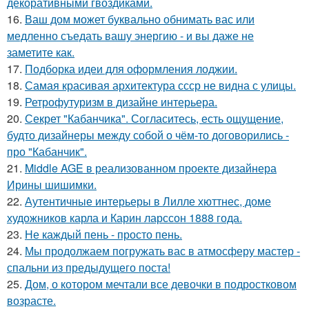
декоративными гвоздиками.
16.
Ваш дом может буквально обнимать вас или
медленно съедать вашу энергию - и вы даже не
заметите как.
17.
Подборка идеи для оформления лоджии.
18.
Самая красивая архитектура ссср не видна с улицы.
19.
Ретрофутуризм в дизайне интерьера.
20.
Секрет "Кабанчика". Согласитесь, есть ощущение,
будто дизайнеры между собой о чём-то договорились -
про "Кабанчик".
21.
Middle AGE в реализованном проекте дизайнера
Ирины шишимки.
22.
Аутентичные интерьеры в Лилле хюттнес, доме
художников карла и Карин ларссон 1888 года.
23.
Не каждый пень - просто пень.
24.
Мы продолжаем погружать вас в атмосферу мастер -
спальни из предыдущего поста!
25.
Дом, о котором мечтали все девочки в подростковом
возрасте.