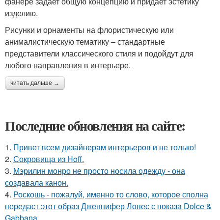
фанере задает общую концепцию и придает эстетику
изделию.
Рисунки и орнаменты на флористическую или
анималистическую тематику – стандартные
представители классического стиля и подойдут для
любого направления в интерьере.
читать дальше →
Последние обновления на сайте:
1.
Привет всем дизайнерам интерьеров и не только!
2.
Сокровища из Hoff.
3.
Мэрилин монро не просто носила одежду - она
создавала канон.
4.
Роскошь - пожалуй, именно то слово, которое сполна
передаст этот образ Дженнифер Лопес с показа Dolce &
Gabbana.