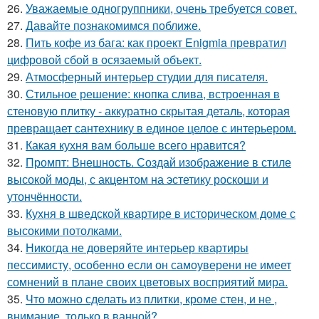
26.
Уважаемые одногруппники, очень требуется совет.
27.
Давайте познакомимся поближе.
28.
Пить кофе из бага: как проект Enigmia превратил
цифровой сбой в осязаемый объект.
29.
Атмосферный интерьер студии для писателя.
30.
Стильное решение: кнопка слива, встроенная в
стеновую плитку - аккуратно скрытая деталь, которая
превращает сантехнику в единое целое с интерьером.
31.
Какая кухня вам больше всего нравится?
32.
Промпт: Внешность. Создай изображение в стиле
высокой моды, с акцентом на эстетику роскоши и
утончённости.
33.
Кухня в шведской квартире в историческом доме с
высокими потолками.
34.
Никогда не доверяйте интерьер квартиры
пессимисту, особенно если он самоуверени не имеет
сомнений в плане своих цветовых восприятий мира.
35.
Что можно сделать из плитки, кроме стен, и не ,
внимание, только в ванной?