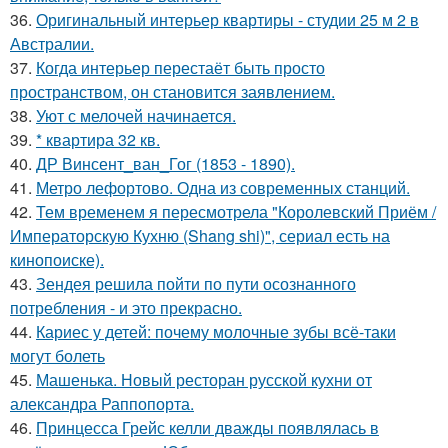
36.
Оригинальный интерьер квартиры - студии 25 м 2 в
Австралии.
37.
Когда интерьер перестаёт быть просто
пространством, он становится заявлением.
38.
Уют с мелочей начинается.
39.
* квартира 32 кв.
40.
ДР Винсент_ван_Гог (1853 - 1890).
41.
Метро лефортово. Одна из современных станций.
42.
Тем временем я пересмотрела "Королевский Приём /
Императорскую Кухню (Shang shi)", сериал есть на
кинопоиске).
43.
Зендея решила пойти по пути осознанного
потребления - и это прекрасно.
44.
Кариес у детей: почему молочные зубы всё-таки
могут болеть
45.
Машенька. Новый ресторан русской кухни от
александра Раппопорта.
46.
Принцесса Грейс келли дважды появлялась в