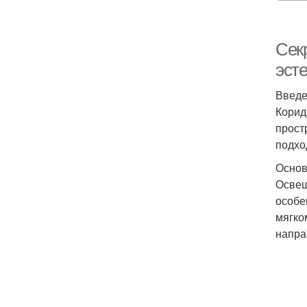
Секр
эст
Введ
Коридо
прост
подхо
Основ
Освещ
особе
мягко
напра