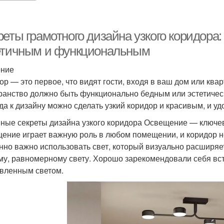
еты грамотного дизайна узкого коридора:
етичным и функциональным
ение
р — это первое, что видят гости, входя в ваш дом или кварт
ранство должно быть функционально бедным или эстетиче
да к дизайну можно сделать узкий коридор и красивым, и у
ные секреты дизайна узкого коридора Освещение — ключе
ение играет важную роль в любом помещении, и коридор не
нно важно использовать свет, который визуально расширяе
му, равномерному свету. Хорошо зарекомендовали себя вс
вленным светом.