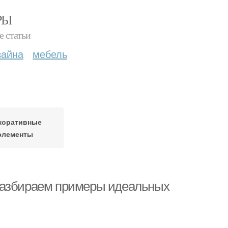
РЫ
е статьи
зайна
мебель
коративные
элементы
разбираем примеры идеальных