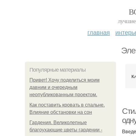
В
лучшие 
главная
интерь
Эле
Популярные материалы
К
Привет! Хочу поделиться моим
давним и очередным
неопубликованным проектом.
Как поставить кровать в спальне.
Сти
Влияние обстановки на сон
одн
Гардения. Великолепные
благоухающие цветы гардении -
Введ