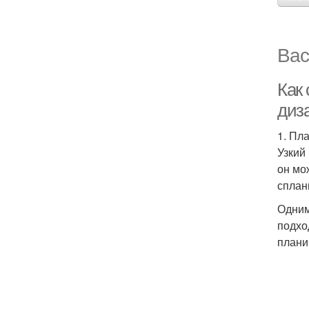
Вас
Как
диз
1. Пл
Узкий
он мо
сплан
Одним
подхо
плани