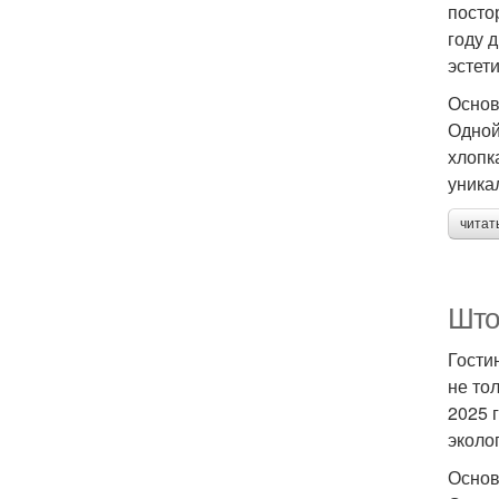
посто
году 
эстет
Основ
Одной
хлопк
уника
читат
Што
Гости
не то
2025 
эколо
Основ