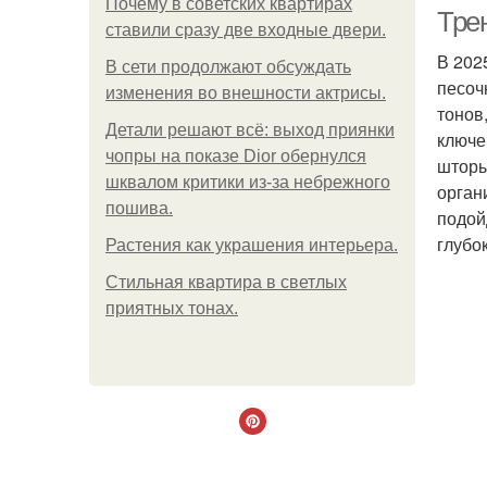
Почему в советских квартирах
Тре
ставили сразу две входные двери.
В 202
В сети продолжают обсуждать
песоч
изменения во внешности актрисы.
тонов
Детали решают всё: выход приянки
ключе
чопры на показе Dior обернулся
шторы
шквалом критики из-за небрежного
орган
пошива.
подой
глубо
Растения как украшения интерьера.
Стильная квартира в светлых
приятных тонах.