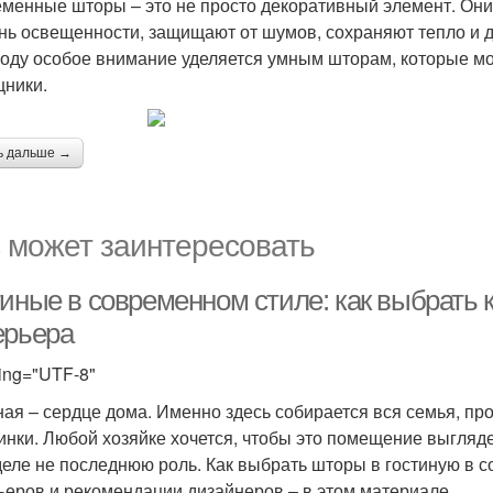
менные шторы – это не просто декоративный элемент. Он
нь освещенности, защищают от шумов, сохраняют тепло и 
году особое внимание уделяется умным шторам, которые м
ники.
ь дальше →
 может заинтересовать
тиные в современном стиле: как выбрать
ерьера
ing="UTF-8"
ная – сердце дома. Именно здесь собирается вся семья, п
инки. Любой хозяйке хочется, чтобы это помещение выгляд
деле не последнюю роль. Как выбрать шторы в гостиную в
ьеров и рекомендации дизайнеров – в этом материале.