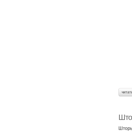
читат
Што
Шторы