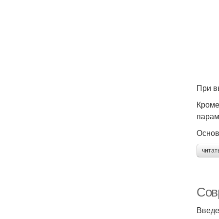
При в
Кроме
парам
Основ
читат
Сов
Введ