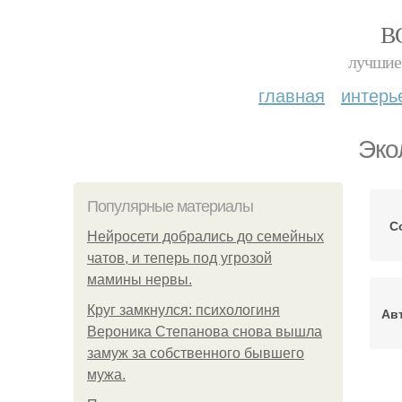
В
лучшие 
главная
интерь
Эко
Популярные материалы
С
Нейросети добрались до семейных
чатов, и теперь под угрозой
мамины нервы.
Круг замкнулся: психологиня
Ав
Вероника Степанова снова вышла
замуж за собственного бывшего
мужа.
Т