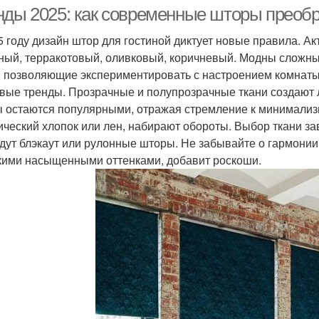
нды 2025: как современные шторы преобр
5 году дизайн штор для гостиной диктует новые правила. А
ный, терракотовый, оливковый, коричневый. Модны сложны
, позволяющие экспериментировать с настроением комнаты
вые тренды. Прозрачные и полупрозрачные ткани создают л
 остаются популярными, отражая стремление к минимализм
ический хлопок или лен, набирают обороты. Выбор ткани за
дут блэкаут или рулонные шторы. Не забывайте о гармонии ц
кими насыщенными оттенками, добавит роскоши.