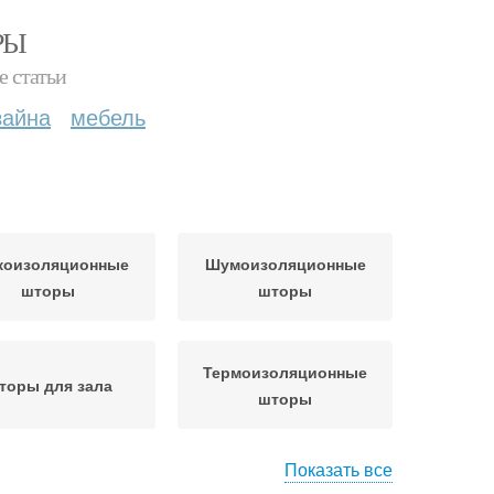
РЫ
е статьи
зайна
мебель
коизоляционные
Шумоизоляционные
шторы
шторы
Термоизоляционные
торы для зала
шторы
Показать все