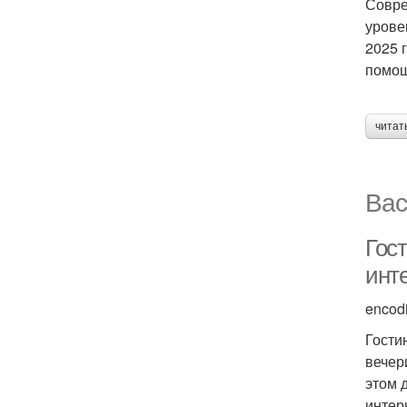
Совре
урове
2025 
помощ
читат
Вас
Гос
инт
encod
Гости
вечер
этом 
интер