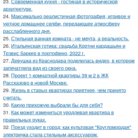
23.
Современная кухня - гостиная в исторической
архитектуре.
24.
Максимально реалистичная фотография, игривое и
уютное домашнее селфи, передающее атмосферу
расслабленного дня.
25.
Стильная ванная комната - не мечта, а реальность.
26.
Итальянская готика: свадьба Кортни кардашьян и
Трэвис баркер в портофино, 2022 г.
27.
Девушка из Краснодара поделилась видео, в котором
запечатлела вид из своего окна.
28.
Проект 1-комнатной квартиры 39 м 2 в ЖК
Рассказово в новой Москве.
29.
Жизнь в старых квартирах приятнее, чем принято
считать.
30.
Какую прихожую выбрали бы для себя?
31.
Как может измениться уродливая квартира в
правильных руках.
32.
Поезд уходит в город: как культовая "Кругломордая"
электричка стала стильным аксессуаром.