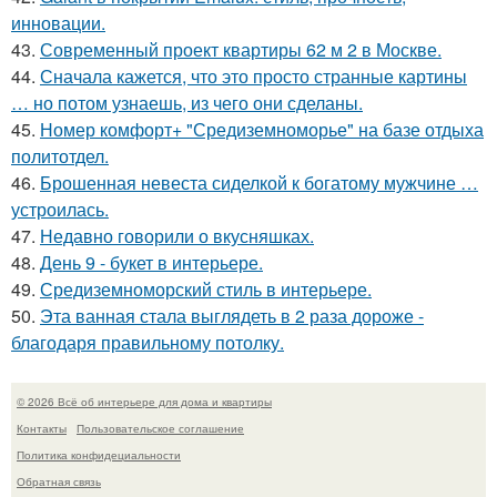
инновации.
43.
Современный проект квартиры 62 м 2 в Москве.
44.
Сначала кажется, что это просто странные картины
… но потом узнаешь, из чего они сделаны.
45.
Номер комфорт+ "Средиземноморье" на базе отдыха
политотдел.
46.
Брошенная невеста сиделкой к богатому мужчине …
устроилась.
47.
Недавно говорили о вкусняшках.
48.
День 9 - букет в интерьере.
49.
Средиземноморский стиль в интерьере.
50.
Эта ванная стала выглядеть в 2 раза дороже -
благодаря правильному потолку.
© 2026 Всё об интерьере для дома и квартиры
Контакты
Пользовательское соглашение
Политика конфидециальности
Обратная связь