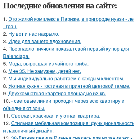
Последние обновления на сайте:
1.
Это жилой комплекс в Париже, в пригороде нуази - ле
- гран.
2.
Ну вот и нас накрыло.
3.
Идеи для вашего вдохновения.
4.
Пьерпаоло пиччоли показал свой первый кутюр для
Balenciaga.
5.
Мода, выросшая из чайного гриба.
6.
Мне 35. Не замужем, детей нет.
7.
Мы индивидуально работаем с каждым клиентом.
8.
Уютная кухня - гостиная в приятной цветовой гамме.
9.
Двухкомнатная квартира площадью 53 кв.
10.
- световые линии проходят через всю квартиру и
объединяют зоны.
11.
Светлая, красивая и уютная квартира.
12.
Стильная мебельная композиция: функциональность
и лаконичный дизайн.
13.
38-Летняя певица Рианна снялась для издания экс -