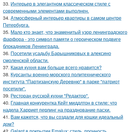
33.
Интерьер в элегантном классическом стиле с
современными элементами выполнен.
34.
Атмосферный интерьер квартиры в самом центре
Петербурга.
35.
Мало кто знает, что знаменитый узор ленинградского
фарфора - это символ памяти о героическом подвиге
блокадников Ленинграда.
36.
Посетили усадьбу Барышниковых в алексино
смоленской области.
37.
Какая кухня вам больше всего нравится?
38.
Курсанты военно-морского политехнического
института "Партизанскую Деревню" в парке "патриот
посетили".
39.
Ресторан русской кухни "Редактор".
40.
Главная конкурентка Кейт миддлтон в стиле: что
надела Харриет перлинг на празднование пасхи.
41.
Вам кажется, что вы создали для кошки идеальный
дом?
42.
Galant в покрытии Emalux: стиль, прочность,