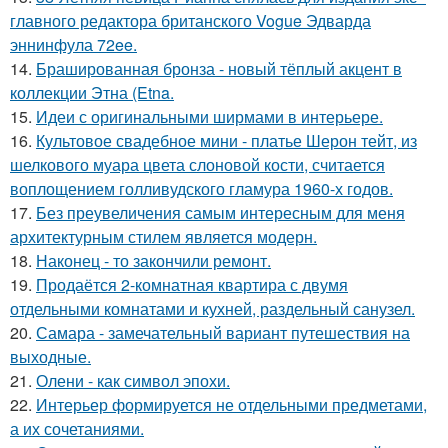
главного редактора британского Vogue Эдварда
эннинфула 72ee.
14.
Брашированная бронза - новый тёплый акцент в
коллекции Этна (Etna.
15.
Идеи с оригинальными ширмами в интерьере.
16.
Культовое свадебное мини - платье Шерон тейт, из
шелкового муара цвета слоновой кости, считается
воплощением голливудского гламура 1960-х годов.
17.
Без преувеличения самым интересным для меня
архитектурным стилем является модерн.
18.
Наконец - то закончили ремонт.
19.
Продаётся 2-комнатная квартира с двумя
отдельными комнатами и кухней, раздельный санузел.
20.
Самара - замечательный вариант путешествия на
выходные.
21.
Олени - как символ эпохи.
22.
Интерьер формируется не отдельными предметами,
а их сочетаниями.