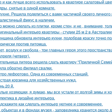
е и как лучше всего использовать в квартире салатовый цве
дры, снятые в одной комнате.
кухне. Решила поделиться с вами частичкой своего личного
алистичный фикус в наличии.
о можно сделать из плитки, кроме стен, и не , внимание, то
игинальный интерьер квартиры - студии 25 м 2 в Австралии
нщина обновила интерьер кухни, подобрав краску точно под
орически против питомца.
ет, воздух и свобода - три главных героя этого пространств
апреля (четверг).
тельница питера решила сдать квартиру "Приличной Семейн
ила обратно филиал свалки.
тро лефортово. Одна из современных станций.
страя корзинка для хозяйственных нужд.
нь 20 й.
лые хозяюшки, я думаю, мы все устали от долгой зимы и хо
лектика в дизайне интерьера.
дскажите как сделать интерьер уютнее и современнее.
 объектах и в фондах музея - заповедника хранится около д