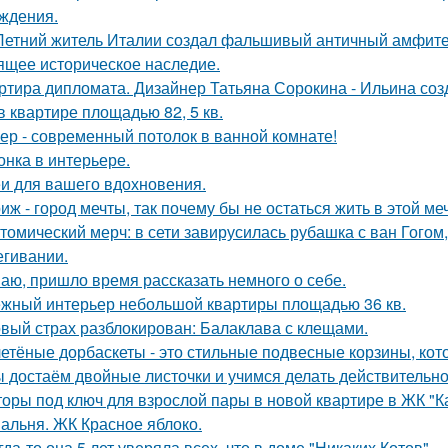
ждения.
Летний житель Италии создал фальшивый античный амфитеа
ящее историческое наследие.
ртира дипломата. Дизайнер Татьяна Сорокина - Ильина соз
в квартире площадью 82, 5 кв.
ер - современный потолок в ванной комнате!
онка в интерьере.
и для вашего вдохновения.
иж - город мечты, так почему бы не остаться жить в этой ме
томический мерч: в сети завирусилась рубашка с ван Гогом
егивании.
аю, пришло время рассказать немного о себе.
жный интерьер небольшой квартиры площадью 36 кв.
вый страх разблокирован: Балаклава с клещами.
етёные дорбаскеты - это стильные подвесные корзины, кот
 достаём двойные листочки и учимся делать действительно
оры под ключ для взрослой пары в новой квартире в ЖК "К
альня. ЖК Красное яблоко.
гда-то она 5 лет уверяла всех, что в доме "Никаких Котов".