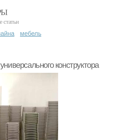
РЫ
е статьи
зайна
мебель
 универсального конструктора