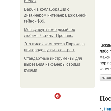
стенах
Барби в коллаборации с
дизайнером интерьера Джоанной
гейнс - $35.
Моя супруга тоже дизайнер
любимый стиль - Прованс.
Это жилой комплекс в Париже, в
Кажды
пригороде нуази - ле - гран.
либо 
макси
Стандартные инструменты для
пор п
вырезания из фанеры своими
конст
руками
читат
Пос
1.
Нев