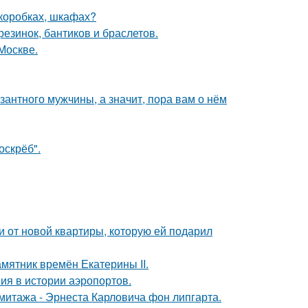
(коробках, шкафах?
резинок, бантиков и браслетов.
Москве.
озантного мужчины, а значит, пора вам о нём
оскрёб".
ючи от новой квартиры, которую ей подарил
мятник времён Екатерины II.
ия в истории аэропортов.
митажа - Эрнеста Карловича фон липгарта.