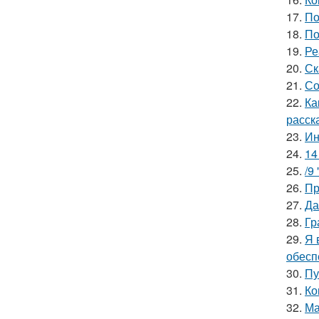
17.
По
18.
По
19.
Ре
20.
Ск
21.
Со
22.
Ка
расск
23.
Ин
24.
14
25.
/9
26.
Пр
27.
Да
28.
Гр
29.
Я 
обесп
30.
Пу
31.
Ко
32.
Ма