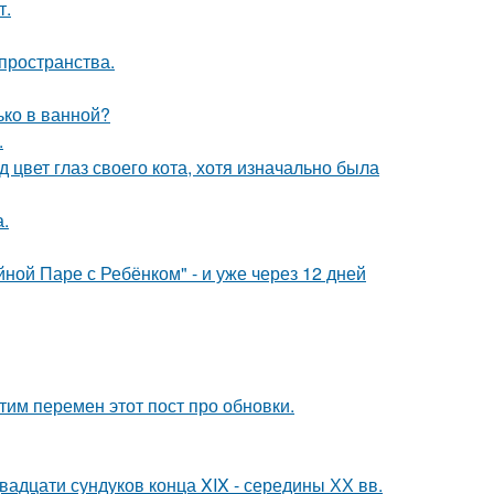
т.
 пространства.
лько в ванной?
.
 цвет глаз своего кота, хотя изначально была
а.
ой Паре с Ребёнком" - и уже через 12 дней
тим перемен этот пост про обновки.
вадцати сундуков конца XIX - середины ХХ вв.