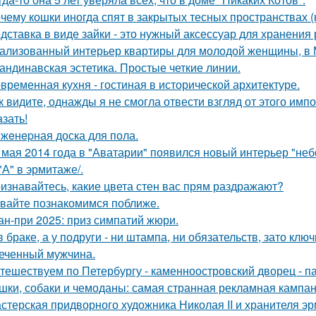
чему кошки иногда спят в закрытых тесных пространствах 
дставка в виде зайки - это нужный аксессуар для хранения 
ализованный интерьер квартиры для молодой женщины, в 
андинавская эстетика. Простые четкие линии.
временная кухня - гостиная в исторической архитектуре.
к видите, однажды я не смогла отвести взгляд от этого имп
азать!
жeнepная доска для пола.
 мая 2014 года в "Аватарии" появился новый интерьер "неб
 "А" в эрмитаже/.
изнавайтесь, какие цвета стен вас прям раздражают?
вайте познакомимся поближе.
ан-при 2025: приз симпатий жюри.
в браке, а у подруги - ни штампа, ни обязательств, зато кл
еченный мужчина.
тешествуем по Петербургу - каменноостровский дворец - па
шки, собаки и чемоданы: самая странная рекламная кампан
стерская придворного художника Николая II и хранителя эр