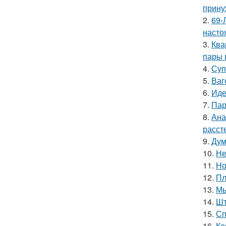
прину
2.
69-
насто
3.
Ква
пары 
4.
Суп
5.
Ваг
6.
Иде
7.
Пар
8.
Ана
расст
9.
Дум
10.
Не
11.
Но
12.
Пл
13.
Мы
14.
Шт
15.
Сп
16.
Ко