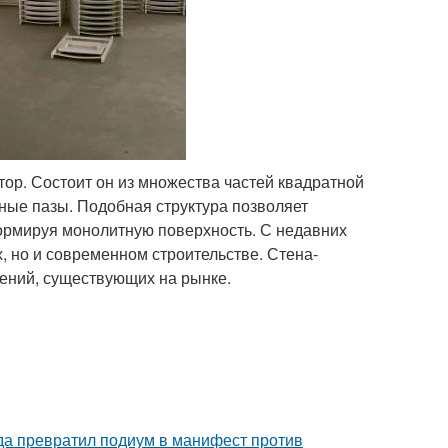
тор. Состоит он из множества частей квадратной
ые пазы. Подобная структура позволяет
формируя монолитную поверхность. С недавних
, но и современном строительстве. Стена-
тений, существующих на рынке.
ода превратил подиум в манифест против