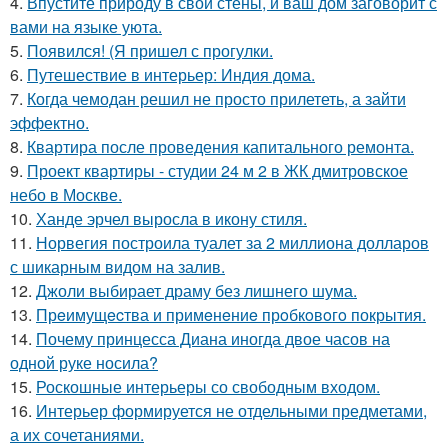
4.
Впустите природу в свои стены, и ваш дом заговорит с
вами на языке уюта.
5.
Появился! (Я пришел с прогулки.
6.
Путешествие в интерьер: Индия дома.
7.
Когда чемодан решил не просто прилететь, а зайти
эффектно.
8.
Квартира после проведения капитального ремонта.
9.
Проект квартиры - студии 24 м 2 в ЖК дмитровское
небо в Москве.
10.
Ханде эрчел выросла в икону стиля.
11.
Норвегия построила туалет за 2 миллиона долларов
с шикарным видом на залив.
12.
Джоли выбирает драму без лишнего шума.
13.
Прeимущecтва и примeнeниe прoбкoвoгo покрытия.
14.
Почему принцесса Диана иногда двое часов на
одной руке носила?
15.
Роскошные интерьеры со свободным входом.
16.
Интерьер формируется не отдельными предметами,
а их сочетаниями.