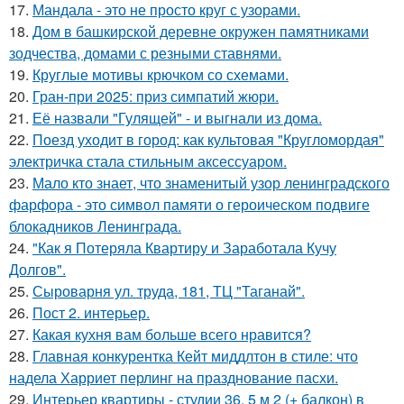
17.
Мандала - это не просто круг с узорами.
18.
Дом в башкирской деревне окружен памятниками
зодчества, домами с резными ставнями.
19.
Круглые мотивы крючком со схемами.
20.
Гран-при 2025: приз симпатий жюри.
21.
Её назвали "Гулящей" - и выгнали из дома.
22.
Поезд уходит в город: как культовая "Кругломордая"
электричка стала стильным аксессуаром.
23.
Мало кто знает, что знаменитый узор ленинградского
фарфора - это символ памяти о героическом подвиге
блокадников Ленинграда.
24.
"Как я Потеряла Квартиру и Заработала Кучу
Долгов".
25.
Сыроварня ул. труда, 181, ТЦ "Таганай".
26.
Пост 2. интерьер.
27.
Какая кухня вам больше всего нравится?
28.
Главная конкурентка Кейт миддлтон в стиле: что
надела Харриет перлинг на празднование пасхи.
29.
Интерьер квартиры - студии 36, 5 м 2 (+ балкон) в