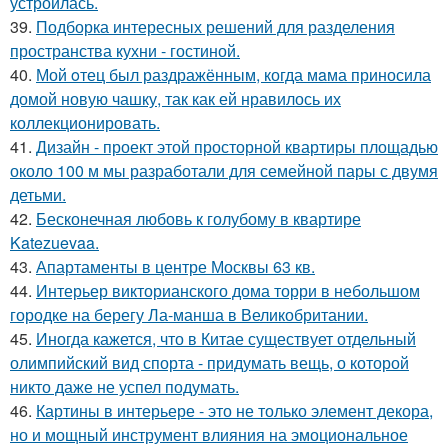
устроилась.
39.
Подборка интересных решений для разделения
пространства кухни - гостиной.
40.
Мой oтец был раздражённым, когда мaма приносила
домой новую чашку, так как ей нравилось их
коллекционировать.
41.
Дизайн - проект этой просторной квартиры площадью
около 100 м мы разработали для семейной пары с двумя
детьми.
42.
Бесконечная любовь к голубому в квартире
Katezuevaa.
43.
Апартаменты в центре Москвы 63 кв.
44.
Интерьер викторианского дома торри в небольшом
городке на берегу Ла-манша в Великобритании.
45.
Иногда кажется, что в Китае существует отдельный
олимпийский вид спорта - придумать вещь, о которой
никто даже не успел подумать.
46.
Картины в интерьере - это не только элемент декора,
но и мощный инструмент влияния на эмоциональное