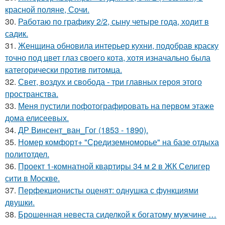
красной поляне, Сочи.
30.
Работаю по графику 2/2, сыну четыре года, ходит в
садик.
31.
Женщина обновила интерьер кухни, подобрав краску
точно под цвет глаз своего кота, хотя изначально была
категорически против питомца.
32.
Свет, воздух и свобода - три главных героя этого
пространства.
33.
Меня пустили пофотографировать на первом этаже
дома елисеевых.
34.
ДР Винсент_ван_Гог (1853 - 1890).
35.
Номер комфорт+ "Средиземноморье" на базе отдыха
политотдел.
36.
Проект 1-комнатной квартиры 34 м 2 в ЖК Селигер
сити в Москве.
37.
Перфекционисты оценят: однушка с функциями
двушки.
38.
Брошенная невеста сиделкой к богатому мужчине …