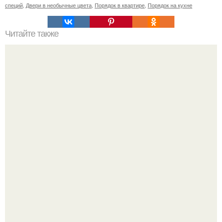
специй
,
Двери в необычные цвета
,
Порядок в квартире
,
Порядок на кухне
Читайте также
Советские мебельные стенки названия. Вещи века:
советские стенки 80-х.