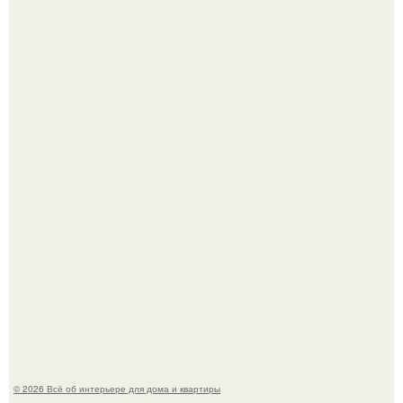
Сокровища из Hoff.
Эко - панно "Песочный Берег":
© 2026 Всё об интерьере для дома и квартиры