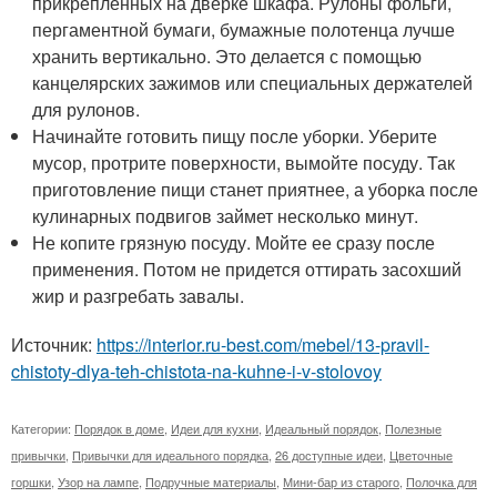
прикрепленных на дверке шкафа. Рулоны фольги,
пергаментной бумаги, бумажные полотенца лучше
хранить вертикально. Это делается с помощью
канцелярских зажимов или специальных держателей
для рулонов.
Начинайте готовить пищу после уборки. Уберите
мусор, протрите поверхности, вымойте посуду. Так
приготовление пищи станет приятнее, а уборка после
кулинарных подвигов займет несколько минут.
Не копите грязную посуду. Мойте ее сразу после
применения. Потом не придется оттирать засохший
жир и разгребать завалы.
Источник:
https://interior.ru-best.com/mebel/13-pravil-
chistoty-dlya-teh-chistota-na-kuhne-i-v-stolovoy
Категории:
Порядок в доме
,
Идеи для кухни
,
Идеальный порядок
,
Полезные
привычки
,
Привычки для идеального порядка
,
26 доступные идеи
,
Цветочные
горшки
,
Узор на лампе
,
Подручные материалы
,
Мини-бар из старого
,
Полочка для