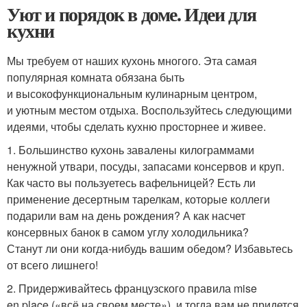
Уют и порядок в доме. Идеи для
кухни
Мы требуем от наших кухонь многого. Эта самая
популярная комната обязана быть
и высокофункциональным кулинарным центром,
и уютным местом отдыха. Воспользуйтесь следующими
идеями, чтобы сделать кухню просторнее и живее.
1. Большинство кухонь завалены килограммами
ненужной утвари, посуды, запасами консервов и круп.
Как часто вы пользуетесь вафельницей? Есть ли
применение десертным тарелкам, которые коллеги
подарили вам на день рождения? А как насчет
консервных банок в самом углу холодильника?
Станут ли они когда-нибудь вашим обедом? Избавьтесь
от всего лишнего!
2. Придерживайтесь французского правила mise
en place («всё на своем месте»), и тогда вам не придется