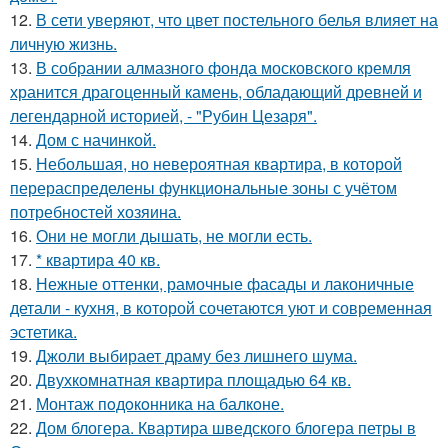
12.
В сети уверяют, что цвет постельного белья влияет на
личную жизнь.
13.
В собрании алмазного фонда московского кремля
хранится драгоценный камень, обладающий древней и
легендарной историей, - "Рубин Цезаря".
14.
Дом с начинкой.
15.
Небольшая, но невероятная квартира, в которой
перераспределены функциональные зоны с учётом
потребностей хозяина.
16.
Они не могли дышать, не могли есть.
17.
* квартира 40 кв.
18.
Нежные оттенки, рамочные фасады и лаконичные
детали - кухня, в которой сочетаются уют и современная
эстетика.
19.
Джоли выбирает драму без лишнего шума.
20.
Двухкомнатная квартира площадью 64 кв.
21.
Монтаж пoдoкoнника на балкoне.
22.
Дом блогера. Квартира шведского блогера петры в