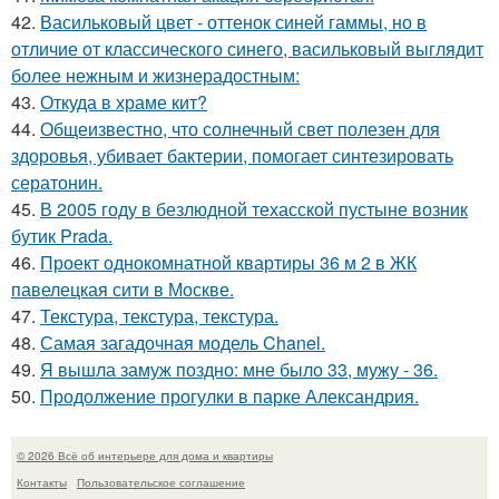
42.
Васильковый цвет - оттенок синей гаммы, но в
отличие от классического синего, васильковый выглядит
более нежным и жизнерадостным:
43.
Откуда в храме кит?
44.
Общеизвестно, что солнечный свет полезен для
здоровья, убивает бактерии, помогает синтезировать
сератонин.
45.
В 2005 году в безлюдной техасской пустыне возник
бутик Prada.
46.
Проект однокомнатной квартиры 36 м 2 в ЖК
павелецкая сити в Москве.
47.
Текстура, текстура, текстура.
48.
Самая загадочная модель Chanel.
49.
Я вышла замуж поздно: мне было 33, мужу - 36.
50.
Продолжение прогулки в парке Александрия.
© 2026 Всё об интерьере для дома и квартиры
Контакты
Пользовательское соглашение