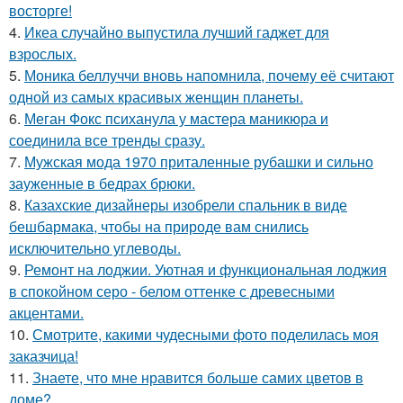
восторге!
4.
Икеа случайно выпустила лучший гаджет для
взрослых.
5.
Моника беллуччи вновь напомнила, почему её считают
одной из самых красивых женщин планеты.
6.
Меган Фокс психанула у мастера маникюра и
соединила все тренды сразу.
7.
Мужская мода 1970 приталенные рубашки и сильно
зауженные в бедрах брюки.
8.
Казахские дизайнеры изобрели спальник в виде
бешбармака, чтобы на природе вам снились
исключительно углеводы.
9.
Ремонт на лоджии. Уютная и функциональная лоджия
в спокойном серо - белом оттенке с древесными
акцентами.
10.
Смотрите, какими чудесными фото поделилась моя
заказчица!
11.
Знаете, что мне нравится больше самих цветов в
доме?