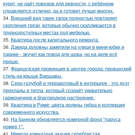
курит, не даёт поводов для ревности, с ребёнком
справляется отлично, да и готовит лучше многих.
34.
Внешний вид таких тапок полностью повторяет
скопления грязи, которые обычно скапливаются в
труднодоступных местах под мебелью.
35.
Квартира после капитального ремонта.
36.
Дэвида духовны заметили на улице в мини-юбке и
парике - звучит как повод для шока, но на деле всё
проще.
37.
Французская провинция в центре города: прованский
стиль на крыше Варшавы.
38.
Серо-голубой и терракотовый в интерьере - это дуэт
прохлады и тепла, который создаёт удивительно
гармоничное и благородное настроение.
39.
Квартира в Риме: цвета долины тибра и коллекция
современного искусства.
40.
На банном обновляется номерной фонд "паруса
номер 1".
41.
Мимоза комнатная акация серебристая.