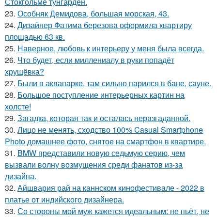
Стокгольме тунгарден.
23.
Особняк Демидова, большая морская, 43.
24.
Дизайнер Фатима березова оформила квартиру
площадью 63 кв.
25.
Наверное, любовь к интерьеру у меня была всегда.
26.
Что будет, если миллениалу в руки попадёт
хрущёвка?
27.
Были в аквапарке, там сильно парился в бане, сауне.
28.
Большое поступление интерьерных картин на
холсте!
29.
Загадка, которая так и осталась неразгаданной.
30.
Лицо не менять, сходство 100% Casual Smartphone
Photo домашнее фото, снятое на смартфон в квартире.
31.
BMW представили новую седьмую серию, чем
вызвали волну возмущения среди фанатов из-за
дизайна.
32.
Айшвария рай на каннском кинофестивале - 2022 в
платье от индийского дизайнера.
33.
Со стороны мой муж кажется идеальным: не пьёт, не