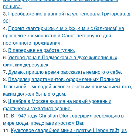
пошива.
3.
Преображение в ванной на ул. генерала Григорова, д.
36!
4.
Проект квартиры 29, 4 м 2 (32, 4 м 2 с балконом) на
проспекте космонавтов в Санкт-петербурге для
постоянного проживания.
5.
В перерыве на работе гуляю.
6.
Уютная дача в Подмосковье в духе живописных
финских деревушек.
7.
Думаю, пришло время рассказать немного о себе.
8.
Владелец апартаментов, оформленных Полиной
Телегиной, - молодой человек с четким пониманием того,
каким должен быть его дом.
9.
Швабра в Москве вышла на новый уровень и
фактически захватила здание.
10.
В 1947 году Christian Dior совершил революцию в
мире моды, представив костюм Bar.
11.
Культовое свадебное мини - платье Шерон тейт, из