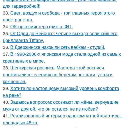
для гардеробной!
33.
Свет, воздух и свобода - три главных героя этого
пространства.
34.
Обзор от мистера фикса: ФП.
35.
От Одри до Бейонсе: четыре выхода величайшего
бриллианта Tiffany.
36.
В Дзержинске накрыли сеть вебкам - студий.
37.
В 1990-2000-х японская мода стала одной из самых
креативных в мире.
38.
Шенкурская роспись. Мастера этой росписи
проживали в селениях по берегам рек ваги, устьи и
кокшеньги.
39.
Хотите по-настоящему высокий уровень комфорта
на реке?
40.
Задаюсь вопросом: осознают ли жёны, вернувшие
мужа от другой, что он остался не из любви?
41.
Реализованный интерьер однокомнатной квартиры,
площадью 48 кв.