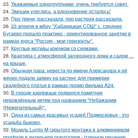
23.
Уважаемые одногруппники, очень требуется совет.
24.
Эмоции улеглись, а вдохновение осталось!
25.
Про трени, рассказала, про растюхи рассказала.
26.
23 апреля в мбоу "Хабарицкая СОШ" с. среднее
Бугаево прошло практико - ориентированное занятие в
рамках курса "Россия - мои горизонты".
27.
Круглые мотивы крючком со схемами.
28.
Квартира с атмосферой загородного дома и садом …
на крыше.
29.
Обычная пара: невеста по имени Александра и её
жених подали заявку на кастинг для примерки
свадебного платья в рамках промо фильма A24.
30.
В городе карловаце появился памятник
нерождённым детям под названием "Небажаним
(Нежелательный)".
31.
Одна из самых красивых усадеб Подмосковья - это
усадьба быково.
32.
Модель Lumio M скрытого монтажа в алюминиевом
профиле в интерьере покупателя - jтличное решение