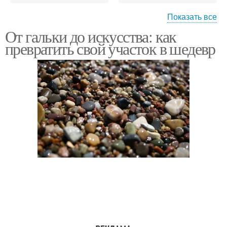
Показать все
От гальки до искусства: как
Дороги на даче
Элементы на участке
превратить свой участок в шедевр
Места на участке