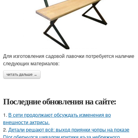
Для изготовления садовой лавочки потребуется наличие
следующих материалов:
читать дальше →
Последние обновления на сайте:
1.
В сети продолжают обсуждать изменения во
внешности актрисы.
2.
Детали решают всё: выход приянки чопры на показе
Dior обернулся шквалом критики из-за небрежного