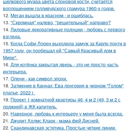
шелкового муара цвета слоновой кости, считается
воплощением голливудского гламура 1960-х годов.
12.
Меган вышла в красном - и ошиблась.
13.
"Скромная" налево, "решительный" направо?
14.
Лиловые декоративные подушки - любовь с первого
взгляда.
15.
Когда Софи Лорен выходила замуж за Карло понти в
1957 году, он пообещал ей "Самый Красивый дом в
Мире".
16.
Для котёнка закрытая дверь - это не просто часть
интерьера.
17.
Олени - как символ эпохи.
18.
Затмение в Каннах: Ева лонгория в черном "Голом"
платье, 2022 г.
19.
Проект 1-комнатной квартиры 46, 4 м 2 (49, 3 м 2 с
лоджией) в ЖК капитель.
20.
Наверное, любовь к интерьеру у меня была всегда.
21.
Джудит Холмс Кларк - мама фей Дисней.
22.
Скандинавская эстетика. Простые четкие линии.