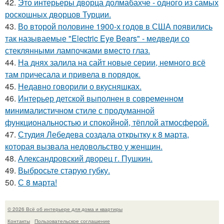
42.
Это интерьеры дворца долмабахче - одного из самых
роскошных дворцов Турции.
43.
Во второй половине 1900-х годов в США появились
так называемые "Electric Eye Bears" - медведи со
стеклянными лампочками вместо глаз.
44.
На днях залила на сайт новые серии, немного всё
там причесала и привела в порядок.
45.
Недавно говорили о вкусняшках.
46.
Интерьер детской выполнен в современном
минималистичном стиле с продуманной
функциональностью и спокойной, тёплой атмосферой.
47.
Студия Лебедева создала открытку к 8 марта,
которая вызвала недовольство у женщин.
48.
Александровский дворец г. Пушкин.
49.
Выбросьте старую губку.
50.
С 8 марта!
© 2026 Всё об интерьере для дома и квартиры
Контакты
Пользовательское соглашение