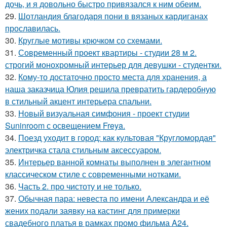
дочь, и я довольно быстро привязался к ним обеим.
29.
Шотландия благодаря пони в вязаных кардиганах
прославилась.
30.
Круглые мотивы крючком со схемами.
31.
Современный проект квартиры - студии 28 м 2.
строгий монохромный интерьер для девушки - студентки.
32.
Кому-то достаточно просто места для хранения, а
наша заказчица Юлия решила превратить гардеробную
в стильный акцент интерьера спальни.
33.
Новый визуальная симфония - проект студии
Suninroom с освещением Freya.
34.
Поезд уходит в город: как культовая "Кругломордая"
электричка стала стильным аксессуаром.
35.
Интерьер ванной комнаты выполнен в элегантном
классическом стиле с современными нотками.
36.
Часть 2. про чистоту и не только.
37.
Обычная пара: невеста по имени Александра и её
жених подали заявку на кастинг для примерки
свадебного платья в рамках промо фильма A24.