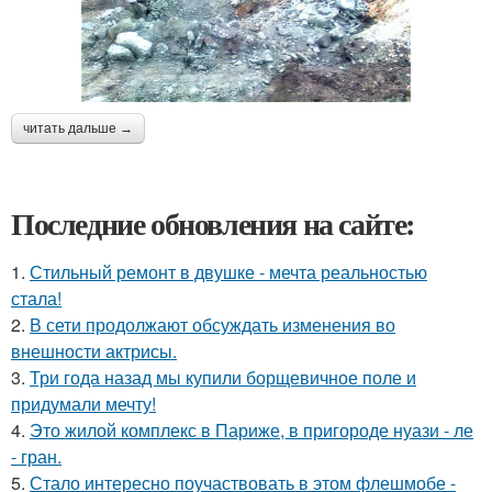
читать дальше →
Последние обновления на сайте:
1.
Стильный ремонт в двушке - мечта реальностью
стала!
2.
В сети продолжают обсуждать изменения во
внешности актрисы.
3.
Три года назад мы купили борщевичное поле и
придумали мечту!
4.
Это жилой комплекс в Париже, в пригороде нуази - ле
- гран.
5.
Стало интересно поучаствовать в этом флешмобе -