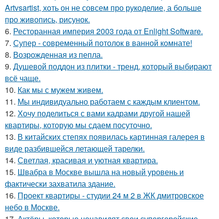
Artvsartist, хоть он не совсем про рукоделие, а больше
про живопись, рисунок.
6.
Ресторанная империя 2003 года от Enlight Software.
7.
Супер - современный потолок в ванной комнате!
8.
Возрожденная из пепла.
9.
Душевой поддон из плитки - тренд, который выбирают
всё чаще.
10.
Как мы с мужем живем.
11.
Мы индивидуально работаем с каждым клиентом.
12.
Хочу поделиться с вами кадрами другой нашей
квартиры, которую мы сдаем посуточно.
13.
В китайских степях появилась картинная галерея в
виде разбившейся летающей тарелки.
14.
Светлая, красивая и уютная квартира.
15.
Швабра в Москве вышла на новый уровень и
фактически захватила здание.
16.
Проект квартиры - студии 24 м 2 в ЖК дмитровское
небо в Москве.
17.
Актёры, которые ненавидят свои супергеройские