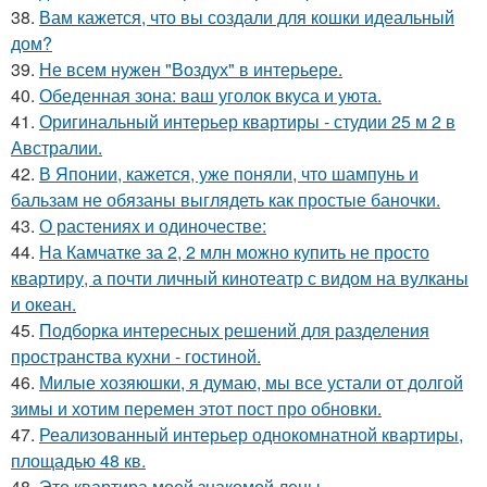
38.
Вам кажется, что вы создали для кошки идеальный
дом?
39.
Не всем нужен "Воздух" в интерьере.
40.
Обеденная зона: ваш уголок вкуса и уюта.
41.
Оригинальный интерьер квартиры - студии 25 м 2 в
Австралии.
42.
В Японии, кажется, уже поняли, что шампунь и
бальзам не обязаны выглядеть как простые баночки.
43.
О растениях и одиночестве:
44.
На Камчатке за 2, 2 млн можно купить не просто
квартиру, а почти личный кинотеатр с видом на вулканы
и океан.
45.
Подборка интересных решений для разделения
пространства кухни - гостиной.
46.
Милые хозяюшки, я думаю, мы все устали от долгой
зимы и хотим перемен этот пост про обновки.
47.
Реализованный интерьер однокомнатной квартиры,
площадью 48 кв.
48.
Это квартира моей знакомой лены.