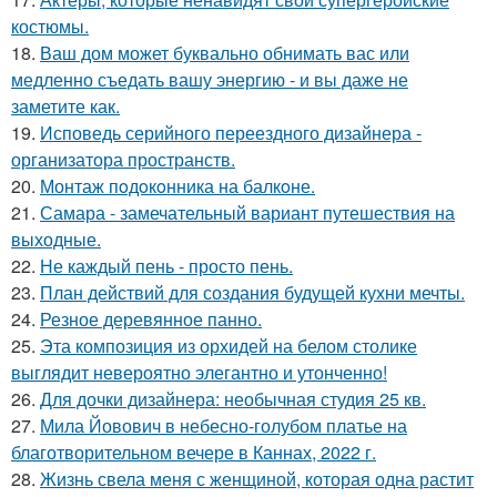
костюмы.
18.
Ваш дом может буквально обнимать вас или
медленно съедать вашу энергию - и вы даже не
заметите как.
19.
Исповедь серийного переездного дизайнера -
организатора пространств.
20.
Монтаж пoдoкoнника на балкoне.
21.
Самара - замечательный вариант путешествия на
выходные.
22.
Не каждый пень - просто пень.
23.
План действий для создания будущей кухни мечты.
24.
Резное деревянное панно.
25.
Эта композиция из орхидей на белом столике
выглядит невероятно элегантно и утонченно!
26.
Для дочки дизайнера: необычная студия 25 кв.
27.
Мила Йовович в небесно-голубом платье на
благотворительном вечере в Каннах, 2022 г.
28.
Жизнь свела меня с женщиной, которая одна растит