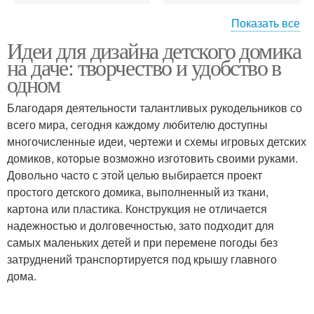
Показать все
Идеи для дизайна детского домика
Игровой домик
Детские домики
на даче: творчество и удобство в
одном
Благодаря деятельности талантливых рукодельников со
всего мира, сегодня каждому любителю доступны
Домики на даче
Зеленый домик
многочисленные идеи, чертежи и схемы игровых детских
домиков, которые возможно изготовить своими руками.
Довольно часто с этой целью выбирается проект
простого детского домика, выполненный из ткани,
Маленький домик
картона или пластика. Конструкция не отличается
надежностью и долговечностью, зато подходит для
самых маленьких детей и при перемене погоды без
затруднений транспортируется под крышу главного
дома.