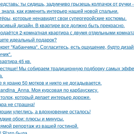
едставь: ты сидишь, задумчиво грызешь колпачок от ручки -
 знала, как изменить интерьер нашей новой спальни.
тёры, которые ненавидят свои супергеройские костюмы.
асивый дизайн. В квартире все должно быть прекрасно.
одаётся 2-комнатная квартира с двумя отдельными комната
ете идеальный подарок?
крет "Кабанчика". Согласитесь, есть ощущение, будто диза
нчик".
квартира 45 кв.
естяще! Мы собираем традиционную подборку самых эфф
а.
е я храню 50 мотков и никто не догадывается.
landina_Anna. Моя курсовая по карбаускису.
толок, который делает интерьер дороже.
ра не страшна!
оции улеглись, а вдохновение осталось!
дкиe обои: плюсы и минуcы.
ямой репортаж из вашей гостиной.
! Я!это была