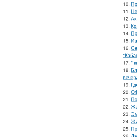
10.
Пр
11.
Не
12.
Ак
13.
Кр
14.
Пр
15.
Ищ
16.
Се
"Каба
17.
* 
18.
Бл
вечер
19.
Гд
20.
Or
21.
По
22.
Жа
23.
Эм
24.
Жи
25.
Пр
26.
Да