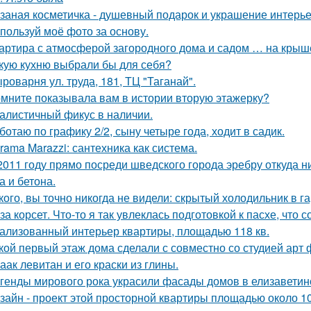
заная косметичка - душевный подарок и украшение интерье
пользуй моё фото за основу.
артира с атмосферой загородного дома и садом … на крыш
кую кухню выбрали бы для себя?
роварня ул. труда, 181, ТЦ "Таганай".
мните показывала вам в истории вторую этажерку?
алистичный фикус в наличии.
ботаю по графику 2/2, сыну четыре года, ходит в садик.
rama Marazzi: сантехника как система.
2011 году прямо посреди шведского города эребру откуда 
а и бетона.
кого, вы точно никогда не видели: скрытый холодильник в г
за корсет. Что-то я так увлеклась подготовкой к пасхе, что 
ализованный интерьер квартиры, площадью 118 кв.
кой первый этаж дома сделали с совместно со студией арт 
аак левитан и его краски из глины.
генды мирового рока украсили фасады домов в елизаветин
зайн - проект этой просторной квартиры площадью около 1