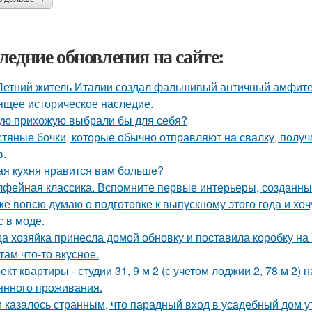
ледние обновления на сайте:
Летний житель Италии создал фальшивый античный амфитеа
ящее историческое наследие.
ую прихожую выбрали бы для себя?
тяные бочки, которые обычно отправляют на свалку, получ
в.
ая кухня нравится вам больше?
фейная классика. Вспомните первые интерьеры, созданн
же вовсю думаю о подготовке к выпускному этого года и хоч
с в моде.
да хозяйка принесла домой обновку и поставила коробку на 
там что-то вкусное.
ект квартиры - студии 31, 9 м 2 (с учетом лоджии 2, 78 м 2)
янного проживания.
 казалось странным, что парадный вход в усадебный дом ут