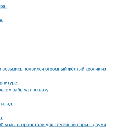
ра.
е.
ни возьмись появился огромный жёлтый кролик из
арнитуре.
совсем забыла про вазу.
фасад.
о.
00 м мы разработали для семейной пары с двумя