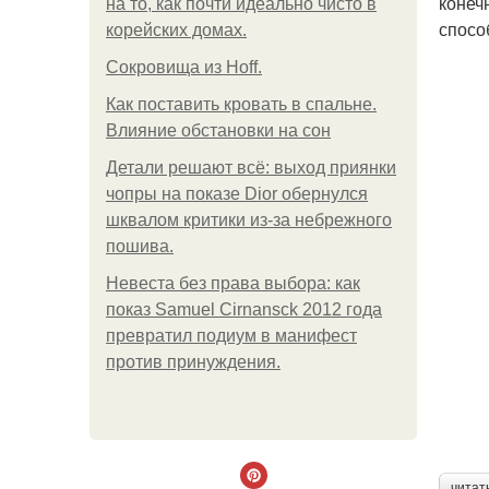
конеч
на то, как почти идеально чисто в
спосо
корейских домах.
Сокровища из Hoff.
Как поставить кровать в спальне.
Влияние обстановки на сон
Детали решают всё: выход приянки
чопры на показе Dior обернулся
шквалом критики из-за небрежного
пошива.
Невеста без права выбора: как
показ Samuel Cirnansck 2012 года
превратил подиум в манифест
против принуждения.
читат