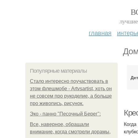
В
лучшие 
главная
интерь
Дом
Популярные материалы
Дет
Стало интересно поучаствовать в
этом флешмобе - Artvsartist, хоть он
не совсем про рукоделие, а больше
про живопись, рисунок.
Крес
Эко - панно "Песочный Берег":
Когда
Все, наверное, обращали
клубк
внимание, когда смотрели дорамы,