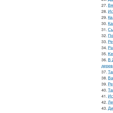
27.
Вя
28.
Ис
29.
Кв
30.
Ка
31.
Сы
32.
По
33.
Ре
34.
Ра
35.
Ke
36.
В 
дерев
37.
Та
38.
Ва
39.
Ре
40.
Та
41.
Ис
42.
Ле
43.
Ди