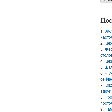
Пос
1.
69-
насто
2.
Как
3.
Жес
столо
4.
Как
5.
Шал
6.
Я у
сейча
7.
Ког
вдруг 
8.
Про
посто
9.
Нам