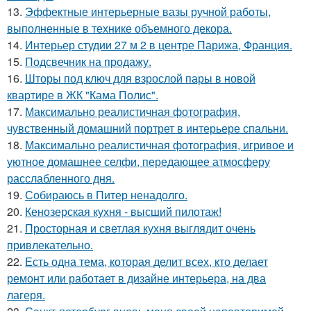
13.
Эффектные интерьерные вазы ручной работы,
выполненные в технике объемного декора.
14.
Интерьер студии 27 м 2 в центре Парижа, Франция.
15.
Подсвечник на продажу.
16.
Шторы под ключ для взрослой пары в новой
квартире в ЖК "Кама Полис".
17.
Максимально реалистичная фотография,
чувственный домашний портрет в интерьере спальни.
18.
Максимально реалистичная фотография, игривое и
уютное домашнее селфи, передающее атмосферу
расслабленного дня.
19.
Собираюсь в Питер ненадолго.
20.
Кенозерская кухня - высший пилотаж!
21.
Просторная и светлая кухня выглядит очень
привлекательно.
22.
Есть одна тема, которая делит всех, кто делает
ремонт или работает в дизайне интерьера, на два
лагеря.