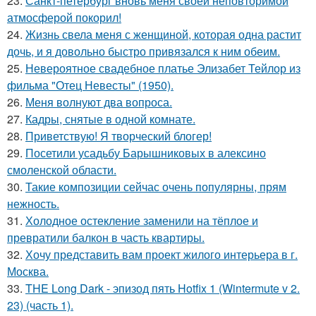
23.
Санкт-петербург вновь меня своей неповторимой
атмосферой покорил!
24.
Жизнь свела меня с женщиной, которая одна растит
дочь, и я довольно быстро привязался к ним обеим.
25.
Невероятное свадебное платье Элизабет Тейлор из
фильма "Отец Невесты" (1950).
26.
Меня волнуют два вопроса.
27.
Кадры, снятые в одной комнате.
28.
Приветствую! Я творческий блогер!
29.
Посетили усадьбу Барышниковых в алексино
смоленской области.
30.
Такие композиции сейчас очень популярны, прям
нежность.
31.
Холодное остекление заменили на тёплое и
превратили балкон в часть квартиры.
32.
Хочу представить вам проект жилого интерьера в г.
Москва.
33.
THE Long Dark - эпизод пять Hotfix 1 (Wintermute v 2.
23) (часть 1).