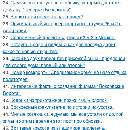
34.
Самойлова тоскует по особняку, который достался
джигану: "Теперь я Бездомная".
35.
В прихожей не место растениям?
36.
Оригинальный интерьер квартиры - студии 25 м 2 в
Австралии.
37.
Современный проект квартиры 62 м 2 в Москве.
38.
Ветлуга. Вроде и рядом, а каждая поездка дарит
какие то новые открытия.
39.
Какой из двух вариантов прихожей вы бы предпочли
для своего дома: первый или второй?
40.
Номер комфорт+ "Средиземноморье" на базе отдыха
политотдел.
41.
Интересные факты о создании фильма "Покровские
Ворота".
42.
Коврики из трикотажной пряжи 100% хлопок.
43.
Воскресный факультатив по истории искусства.
44.
Милые хозяюшки, я думаю, мы все устали от долгой
зимы и хотим перемен этот пост про обновки.
45.
Вот такая красота из владимира прилетела.