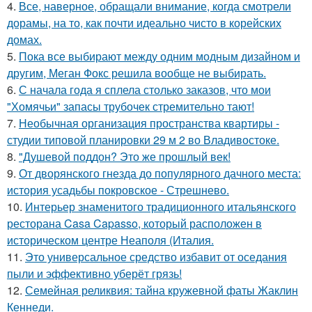
4.
Все, наверное, обращали внимание, когда смотрели
дорамы, на то, как почти идеально чисто в корейских
домах.
5.
Пока все выбирают между одним модным дизайном и
другим, Меган Фокс решила вообще не выбирать.
6.
С начала года я сплела столько заказов, что мои
"Хомячьи" запасы трубочек стремительно тают!
7.
Необычная организация пространства квартиры -
студии типовой планировки 29 м 2 во Владивостоке.
8.
"Душевой поддон? Это же прошлый век!
9.
От дворянского гнезда до популярного дачного места:
история усадьбы покровское - Стрешнево.
10.
Интерьер знаменитого традиционного итальянского
ресторана Casa Capasso, который расположен в
историческом центре Неаполя (Италия.
11.
Это универсальное средство избавит от оседания
пыли и эффективно уберёт грязь!
12.
Семейная реликвия: тайна кружевной фаты Жаклин
Кеннеди.