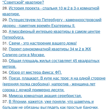
"Советской" квартире?
28.
История проекта - спальня 10 м 2 в 3-х комнатной
квартире.
29.
Путешествуем по Петербургу - каменноостровский
дворец - памятник времён Екатерины II.
30.
Атмосферный интерьер квартиры в самом центре
Петербурга.
31.
Свечи - это настроение вашего дома!
32.
Проект однокомнатной квартиры 34 м 2 в ЖК
Селигер сити в Москве.
33.
Общая площадь жилья составляет 45 квадратных
метров.
34.
Обзор от мистера фикса: ФП.
35.
Поезд, плацкарт. В купе нас трое: я на одной стороне
(верхняя полка свободна), напротив - женщина лет
сорока с дочкой примерно десяти.
36.
Мимоза комнатная акация серебристая.
37.
В Японии, кажется, уже поняли, что шампунь и
бальзам не обязаны выглядеть как простые баночки.