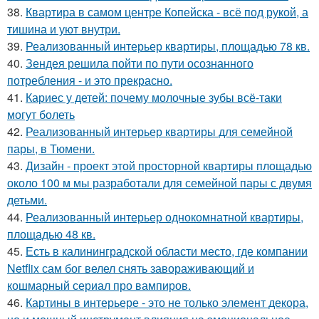
38.
Квартира в самом центре Копейска - всё под рукой, а
тишина и уют внутри.
39.
Реализованный интерьер квартиры, площадью 78 кв.
40.
Зендея решила пойти по пути осознанного
потребления - и это прекрасно.
41.
Кариес у детей: почему молочные зубы всё-таки
могут болеть
42.
Реализованный интерьер квартиры для семейной
пары, в Тюмени.
43.
Дизайн - проект этой просторной квартиры площадью
около 100 м мы разработали для семейной пары с двумя
детьми.
44.
Реализованный интерьер однокомнатной квартиры,
площадью 48 кв.
45.
Есть в калининградской области место, где компании
Netflix сам бог велел снять завораживающий и
кошмарный сериал про вампиров.
46.
Картины в интерьере - это не только элемент декора,