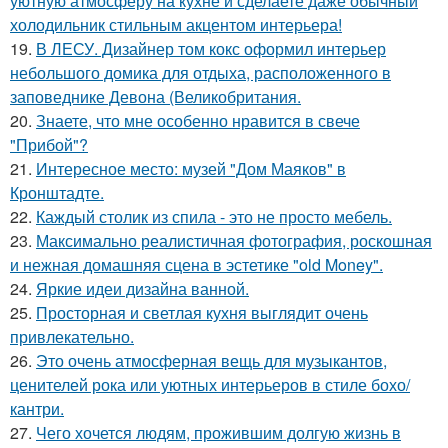
уютную атмосферу на кухне и сделаете даже обычный
холодильник стильным акцентом интерьера!
19.
В ЛЕСУ. Дизайнер том кокс оформил интерьер
небольшого домика для отдыха, расположенного в
заповеднике Девона (Великобритания.
20.
Знаете, что мне особенно нравится в свече
"Прибой"?
21.
Интересное место: музей "Дом Маяков" в
Кронштадте.
22.
Каждый столик из спила - это не просто мебель.
23.
Максимально реалистичная фотография, роскошная
и нежная домашняя сцена в эстетике "old Money".
24.
Яркие идеи дизайна ванной.
25.
Просторная и светлая кухня выглядит очень
привлекательно.
26.
Это очень атмосферная вещь для музыкантов,
ценителей рока или уютных интерьеров в стиле бохо/
кантри.
27.
Чего хочется людям, прожившим долгую жизнь в