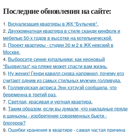
Последние обновления на сайте:
1.
Визуализация квартиры в ЖК "Булычев".
2.
Двухкомнатная квартира в стиле сканди кинфолк и
мебелью 50-х годов в высотке на котельнической.
3.
Проект квартиры - студии 30 м 2 в ЖК невский в
Москве.
4.
Выбросите синие купальники: как неоновый
"Вырвиглаз" на пляже может спасти вам жизнь.
5.
Ну жених! Генри кавилл снова напомнил, почему его
считают одним из самых стильных мужчин голливуда.
6.
Голливудская актриса Энн хэтэуэй сообщила, что
беременна в третий раз.
7.
Светлая, красивая и уютная квартира.
8.
Таким образом, если вы думали, что накладные пряди
и шиньоны - изобретение современных бьюти -
блогеров?
9.
Ошибки хранения в квартире - самая частая причина