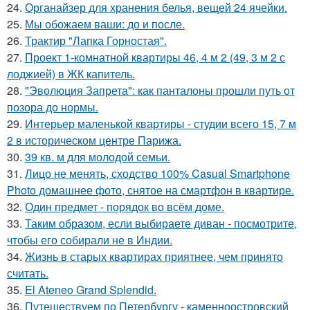
24.
Органайзер для хранения белья, вещей 24 ячейки.
25.
Мы обожаем ваши: до и после.
26.
Трактир "Лапка Горностая".
27.
Проект 1-комнатной квартиры 46, 4 м 2 (49, 3 м 2 с
лоджией) в ЖК капитель.
28.
"Эволюция Запрета": как панталоны прошли путь от
позора до нормы.
29.
Интерьер маленькой квартиры - студии всего 15, 7 м
2 в историческом центре Парижа.
30.
39 кв. м для молодой семьи.
31.
Лицо не менять, сходство 100% Casual Smartphone
Photo домашнее фото, снятое на смартфон в квартире.
32.
Один предмет - порядок во всём доме.
33.
Таким образом, если выбираете диван - посмотрите,
чтобы его собирали не в Индии.
34.
Жизнь в старых квартирах приятнее, чем принято
считать.
35.
El Ateneo Grand Splendid.
36.
Путешествуем по Петербургу - каменноостровский