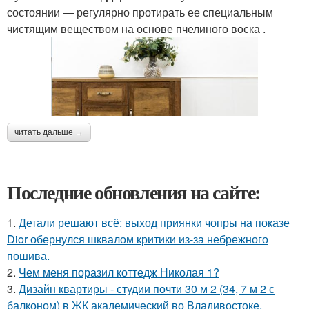
состоянии — регулярно протирать ее специальным
чистящим веществом на основе пчелиного воска .
читать дальше →
Последние обновления на сайте:
1.
Детали решают всё: выход приянки чопры на показе
Dior обернулся шквалом критики из-за небрежного
пошива.
2.
Чем меня поразил коттедж Николая 1?
3.
Дизайн квартиры - студии почти 30 м 2 (34, 7 м 2 с
балконом) в ЖК академический во Владивостоке.