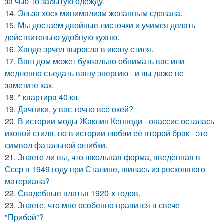
за чью-то забытую одежду.
14.
Эльза хоск минимализм желанным сделала.
15.
Мы достаём двойные листочки и учимся делать
действительно удобную кухню.
16.
Ханде эрчел выросла в икону стиля.
17.
Ваш дом может буквально обнимать вас или
медленно съедать вашу энергию - и вы даже не
заметите как.
18.
* квартира 40 кв.
19.
Дачники, у вас точно всё окей?
20.
В истории моды Жаклин Кеннеди - онассис осталась
иконой стиля, но в истории любви её второй брак - это
символ фатальной ошибки.
21.
Знаете ли вы, что школьная форма, введённая в
Ссср в 1949 году при Сталине, шилась из роскошного
материала?
22.
Свадебные платья 1920-х годов.
23.
Знаете, что мне особенно нравится в свече
"Прибой"?