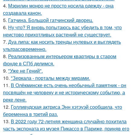
4.
Мэрилин монро не просто носила одежду - она
создавала канон.
5.
Гатчина. Большой гатчинский дворец.
6.
Ну что? Я вновь попытаюсь вас убедить в том, что
неистово прихотливых растений не существует.
7.
Дуа липа: как носить тренды нулевых и выглядеть
ультрасовременно.
8.
Реализованным интерьером квартиры в старом
фонде в СПб делимся.
9.
"Уже не Гений".
10.
"Зеркала - порталы между мирами.
11.
В Олёкминске есть очень необычный памятник - он
посвящён не человеку и не историческому событию, а
реке лене.
12.
Голливудская актриса Энн хэтэуэй сообщила, что
беременна в третий раз.
13.
В 2022 году 72-летняя женщина случайно похитила
часть экспоната из музея Пикассо в Париже, приняв его