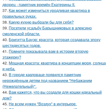
дворец - памятник времён Екатерины II.
37.
Как может измениться уродливая квартира в
правильных руках.
38.
Какую кухню выбрали бы для себя?
39.
Посетили усадьбу Барышниковых в алексино
смоленской области.
40.
Бригитта Бауэр: красота, которая создавала эпоху
шестидесятых годов.
41.
Помните показывала вам в истории вторую
этажерку?
42.
Мощная красота: квартира в концепции моря, солнца
и неба.
43.
В городе карловаце появился памятник
нерождённым детям под названием "Небажаним
(Нежелательный)".
44.
Вам кажется, что вы создали для кошки идеальный
дом?
45.
Не всем нужен "Воздух" в интерьере.