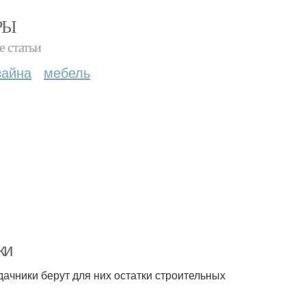
РЫ
е статьи
зайна
мебель
ки
ачники берут для них остатки строительных