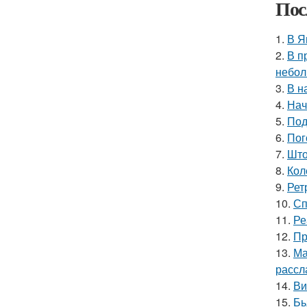
Пос
1.
В Я
2.
В п
небол
3.
В н
4.
Нач
5.
Под
6.
Пог
7.
Што
8.
Кол
9.
Рет
10.
Сп
11.
Ре
12.
Пр
13.
Ма
рассл
14.
Ви
15.
Бь