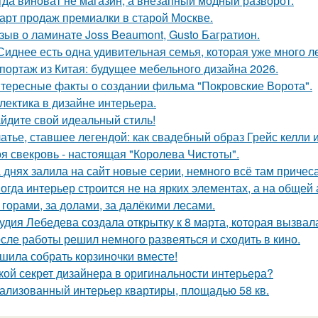
гда виноват не магазин, а внезапный модный разворот.
арт продаж премиалки в старой Москве.
зыв о ламинате Joss Beaumont, Gusto Багратион.
Сиднее есть одна удивительная семья, которая уже много л
портаж из Китая: будущее мебельного дизайна 2026.
тересные факты о создании фильма "Покровские Ворота".
лектика в дизайне интерьера.
йдите свой идеальный стиль!
атье, ставшее легендой: как свадебный образ Грейс келли 
я свекровь - настоящая "Королева Чистоты".
 днях залила на сайт новые серии, немного всё там причеса
огда интерьер строится не на ярких элементах, а на общей
 горами, за долами, за далёкими лесами.
удия Лебедева создала открытку к 8 марта, которая вызвал
сле работы решил немного развеяться и сходить в кино.
шила собрать корзиночки вместе!
кой секрет дизайнера в оригинальности интерьера?
ализованный интерьер квартиры, площадью 58 кв.