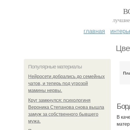
В
лучшие 
главная
интерь
Цве
Популярные материалы
Пл
Нейросети добрались до семейных
чатов, и теперь под угрозой
мамины нервы.
Круг замкнулся: психологиня
Бор
Вероника Степанова снова вышла
замуж за собственного бывшего
В кач
мужа.
матер