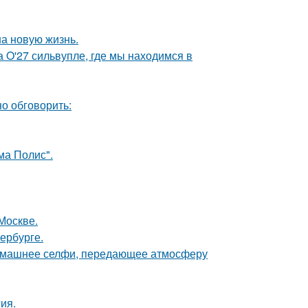
на новую жизнь.
 O'27 сильвупле, где мы находимся в
о обговорить:
ма Полис".
Москве.
ербурге.
домашнее селфи, передающее атмосферу
ия.