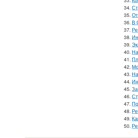
33.
Ко
34.
Ст
35.
От
36.
В 
37.
Ре
38.
Ин
39.
Эк
40.
На
41.
Пл
42.
Мо
43.
На
44.
Ин
45.
За
46.
Ст
47.
По
48.
Ре
49.
Ка
50.
Ре