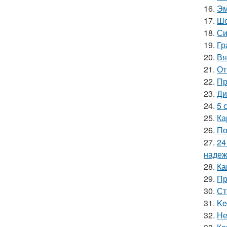
16.
Эм
17.
Шо
18.
Си
19.
Гр
20.
Вя
21.
От
22.
Пр
23.
Ди
24.
5 
25.
Ка
26.
По
27.
24
надеж
28.
Ка
29.
Пр
30.
Ст
31.
Ke
32.
Не