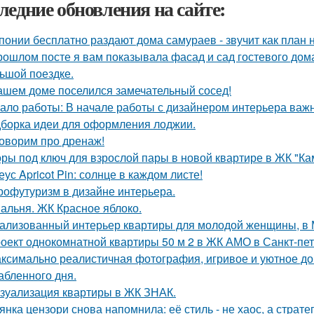
ледние обновления на сайте:
понии бесплатно раздают дома самураев - звучит как план 
рошлом посте я вам показывала фасад и сад гостевого дома
ьшой поездке.
ашем доме поселился замечательный сосед!
ало работы: В начале работы с дизайнером интерьера важн
борка идеи для оформления лоджии.
оворим про дренаж!
ры под ключ для взрослой пары в новой квартире в ЖК "Ка
еус Apricot Pin: солнце в каждом листе!
рофутуризм в дизайне интерьера.
альня. ЖК Красное яблоко.
ализованный интерьер квартиры для молодой женщины, в 
оект однокомнатной квартиры 50 м 2 в ЖК АМО в Санкт-пет
ксимально реалистичная фотография, игривое и уютное 
абленного дня.
зуализация квартиры в ЖК ЗНАК.
янка цензори снова напомнила: её стиль - не хаос, а стратег