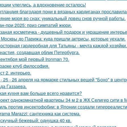
оции улеглись, а вдохновение осталось!
тландия благодаря пони в вязаных кардиганах прославила
яние моря во снах: уникальный ловец снов ручной работы.
ан-при 2025: приз симпатий жюри.
заная косметичка - душевный подарок и украшение интерье
 Москвы до Парижа: куда пришли актрисы, которые уехали.
осторная гардеробная для Татьяны - мечта каждой хозяйки.
настия, создавшая облик Петербурга.
сентября мой первый Ironman 70.
раоке клуб философия.
ст 2. интерьер.
 - 25 - 26 апреля на ярмарке стильных вещей "Бохо" в цент
да Газзаева.
кая кухня вам больше всего нравится?
оект однокомнатной квартиры 34 м 2 в ЖК Селигер сити в 
иль против инсектофобии: в Японии создали гиперреалисти
rama Marazzi: сантехника как система.
скучный бежевый: однушка 40 кв.