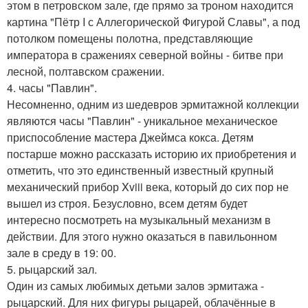
этом в петровском зале, где прямо за троном находится
картина "Пётр I с Аллегорической Фигурой Славы", а под
потолком помещены полотна, представляющие
императора в сражениях северной войны - битве при
лесной, полтавском сражении.
4. часы "Павлин".
Несомненно, одним из шедевров эрмитажной коллекции
являются часы "Павлин" - уникальное механическое
приспособление мастера Джеймса кокса. Детям
постарше можно рассказать историю их приобретения и
отметить, что это единственный известный крупный
механический прибор Xviii века, который до сих пор не
вышел из строя. Безусловно, всем детям будет
интересно посмотреть на музыкальный механизм в
действии. Для этого нужно оказаться в павильонном
зале в среду в 19: 00.
5. рыцарский зал.
Один из самых любимых детьми залов эрмитажа -
рыцарский. Для них фигуры рыцарей, облачённые в