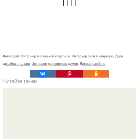
Категории:
Интерьер маленькой квартиры
,
Интерьер зала в квартире
,
Идеи
дизайна спальни
,
Интерьер деревянных домов
,
Детская мебель
Читайте также
Маленькая ванная комнат 3. 5 кв.