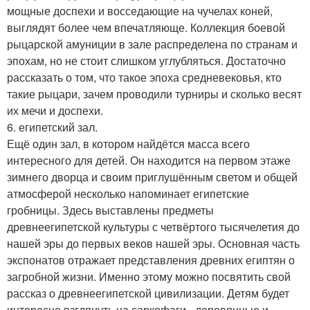
мощные доспехи и восседающие на чучелах коней,
выглядят более чем впечатляюще. Коллекция боевой
рыцарской амуниции в зале распределена по странам и
эпохам, но не стоит слишком углубляться. Достаточно
рассказать о том, что такое эпоха средневековья, кто
такие рыцари, зачем проводили турниры и сколько весят
их мечи и доспехи.
6. египетский зал.
Ещё один зал, в котором найдётся масса всего
интересного для детей. Он находится на первом этаже
зимнего дворца и своим приглушённым светом и общей
атмосферой несколько напоминает египетские
гробницы. Здесь выставлены предметы
древнеегипетской культуры с четвёртого тысячелетия до
нашей эры до первых веков нашей эры. Основная часть
экспонатов отражает представления древних египтян о
загробной жизни. Именно этому можно посвятить свой
рассказ о древнеегипетской цивилизации. Детям будет
интересно взглянуть на саркофаги - деревянные и