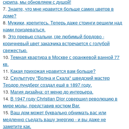
скрипа, мы обновляем с душой!
7.
Знаете, что мне нравится больше самих цветов в
доме?
8.
Мужики, крепитесь. Теперь даже стринги решили над
нами поиздеваться.
9.
Это превью спальни, где любимый бордово -
коричневый цвет заказчика встречается с голубой
свежестью.
10.
Темная квартира в Москве с оранжевой ванной 77
кв.
11.
Какая прихожая нравится вам больше?
12.
Скульптуру "Волна и Скала" шведский мастер
Теодор лундберг создал ещё в 1897 году.
13.
Магия дизайна: от меню до интерьера.
14.
В 1947 году Christian Dior совершил революцию в
мире моды, представив костюм Bar.
15.
Ваш дом может буквально обнимать вас или
медленно съедать вашу энергию - и вы даже не
заметите как.