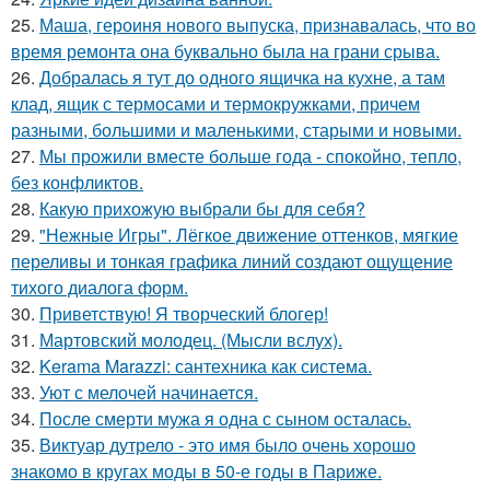
25.
Маша, героиня нового выпуска, признавалась, что во
время ремонта она буквально была на грани срыва.
26.
Добралась я тут до одного ящичка на кухне, а там
клад, ящик с термосами и термокружками, причем
разными, большими и маленькими, старыми и новыми.
27.
Мы прожили вместе больше года - спокойно, тепло,
без конфликтов.
28.
Какую прихожую выбрали бы для себя?
29.
"Нежные Игры". Лёгкое движение оттенков, мягкие
переливы и тонкая графика линий создают ощущение
тихого диалога форм.
30.
Приветствую! Я творческий блогер!
31.
Мартовский молодец. (Мысли вслух).
32.
Kerama Marazzi: сантехника как система.
33.
Уют с мелочей начинается.
34.
После смерти мужа я одна с сыном осталась.
35.
Виктуар дутрело - это имя было очень хорошо
знакомо в кругах моды в 50-е годы в Париже.