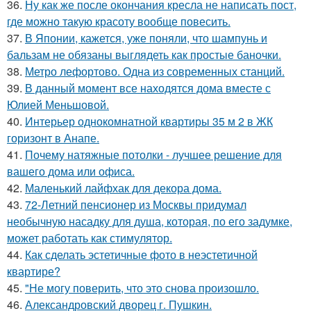
36.
Ну как же после окончания кресла не написать пост,
где можно такую красоту вообще повесить.
37.
В Японии, кажется, уже поняли, что шампунь и
бальзам не обязаны выглядеть как простые баночки.
38.
Метро лефортово. Одна из современных станций.
39.
В данный момент все находятся дома вместе с
Юлией Меньшовой.
40.
Интерьер однокомнатной квартиры 35 м 2 в ЖК
горизонт в Анапе.
41.
Почему натяжные потолки - лучшее решение для
вашего дома или офиса.
42.
Маленький лайфхак для декора дома.
43.
72-Летний пенсионер из Москвы придумал
необычную насадку для душа, которая, по его задумке,
может работать как стимулятор.
44.
Как сделать эстетичные фото в неэстетичной
квартире?
45.
"Не могу поверить, что это снова произошло.
46.
Александровский дворец г. Пушкин.