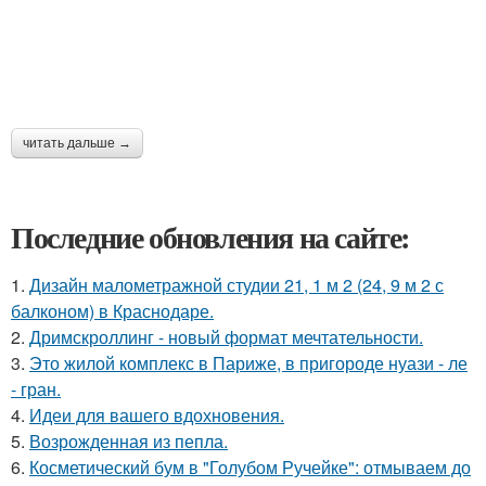
читать дальше →
Последние обновления на сайте:
1.
Дизайн малометражной студии 21, 1 м 2 (24, 9 м 2 с
балконом) в Краснодаре.
2.
Дримскроллинг - новый формат мечтательности.
3.
Это жилой комплекс в Париже, в пригороде нуази - ле
- гран.
4.
Идеи для вашего вдохновения.
5.
Возрожденная из пепла.
6.
Косметический бум в "Голубом Ручейке": отмываем до