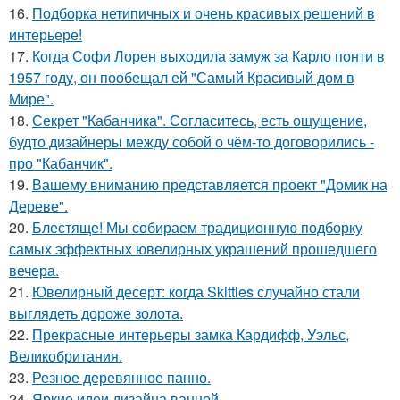
16.
Подборка нетипичных и очень красивых решений в
интерьере!
17.
Когда Софи Лорен выходила замуж за Карло понти в
1957 году, он пообещал ей "Самый Красивый дом в
Мире".
18.
Секрет "Кабанчика". Согласитесь, есть ощущение,
будто дизайнеры между собой о чём-то договорились -
про "Кабанчик".
19.
Вашему вниманию представляется проект "Домик на
Дереве".
20.
Блестяще! Мы собираем традиционную подборку
самых эффектных ювелирных украшений прошедшего
вечера.
21.
Ювелирный десерт: когда Skittles случайно стали
выглядеть дороже золота.
22.
Прекрасные интерьеры замка Кардифф, Уэльс,
Великобритания.
23.
Резное деревянное панно.
24.
Яркие идеи дизайна ванной.