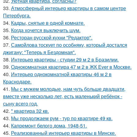
32.
Уютная квартира, согласны?
33.
Атмосферный интерьер квартиры в самом центре
Петербурга.
34.
Кадры, снятые в одной комнате.
35.
Когда хочется выключить шум.
36.
Ресторан русской кухни "Редактор".
37.
Самойлова тоскует по особняку, который достался
джигану: "Теперь я Бездомная".
38.
Интерьер квартиры - студии 29 м 2 в Бразилии.
39.
Однокомнатная квартира 47 м 2 в ЖК Ever в Москве.
40.
Интерьер однокомнатной квартиры 46 м 2 в
Краснодаре.
41.
Мы с мужем молодые, нам чуть больше двадцати,
вместе уже несколько лет, есть маленький ребёнок -
сыну всего год.
42.
* квартира 32 кв.
43.
Мы продолжаем рум - тур по квартире 49 кв.
44.
Капремонт белого дома, 1948-51.
45.
Реализованный интерьер квартиры в Минске.