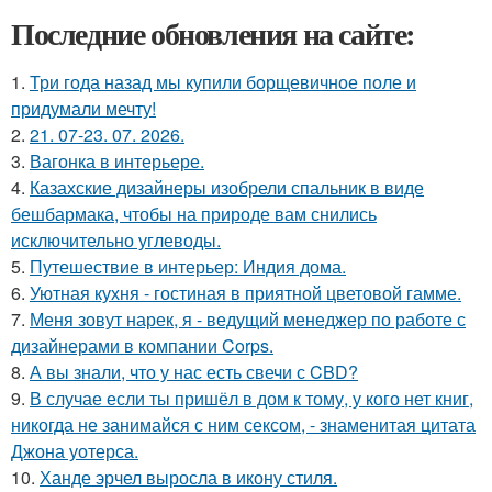
Последние обновления на сайте:
1.
Три года назад мы купили борщевичное поле и
придумали мечту!
2.
21. 07-23. 07. 2026.
3.
Вагонка в интерьере.
4.
Казахские дизайнеры изобрели спальник в виде
бешбармака, чтобы на природе вам снились
исключительно углеводы.
5.
Путешествие в интерьер: Индия дома.
6.
Уютная кухня - гостиная в приятной цветовой гамме.
7.
Меня зовут нарек, я - ведущий менеджер по работе с
дизайнерами в компании Corps.
8.
А вы знали, что у нас есть свечи с CBD?
9.
В случае если ты пришёл в дом к тому, у кого нет книг,
никогда не занимайся с ним сексом, - знаменитая цитата
Джона уотерса.
10.
Ханде эрчел выросла в икону стиля.