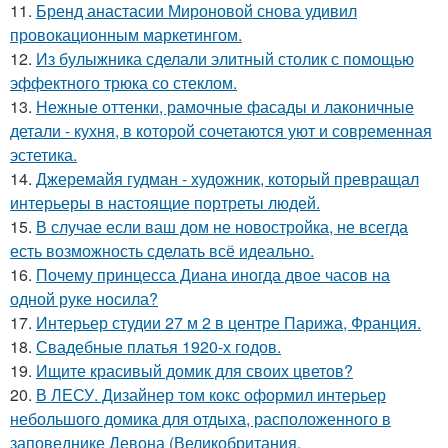
11.
Бренд анастасии Мироновой снова удивил
провокационным маркетингом.
12.
Из булыжника сделали элитный столик с помощью
эффектного трюка со стеклом.
13.
Нежные оттенки, рамочные фасады и лаконичные
детали - кухня, в которой сочетаются уют и современная
эстетика.
14.
Джеремайя гудман - художник, который превращал
интерьеры в настоящие портреты людей.
15.
В случае если ваш дом не новостройка, не всегда
есть возможность сделать всё идеально.
16.
Почему принцесса Диана иногда двое часов на
одной руке носила?
17.
Интерьер студии 27 м 2 в центре Парижа, Франция.
18.
Свадебные платья 1920-х годов.
19.
Ищите красивый домик для своих цветов?
20.
В ЛЕСУ. Дизайнер том кокс оформил интерьер
небольшого домика для отдыха, расположенного в
заповеднике Девона (Великобритания.