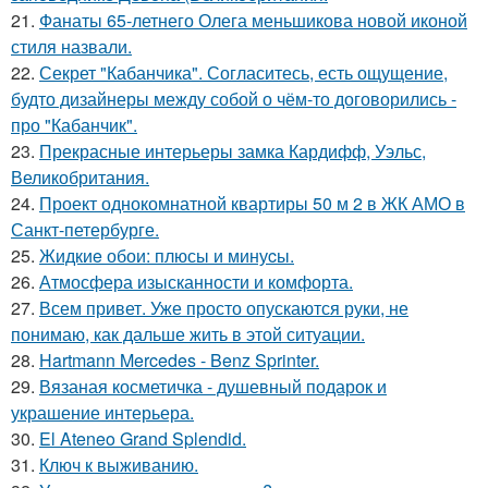
21.
Фанаты 65-летнего Олега меньшикова новой иконой
стиля назвали.
22.
Секрет "Кабанчика". Согласитесь, есть ощущение,
будто дизайнеры между собой о чём-то договорились -
про "Кабанчик".
23.
Прекрасные интерьеры замка Кардифф, Уэльс,
Великобритания.
24.
Проект однокомнатной квартиры 50 м 2 в ЖК АМО в
Санкт-петербурге.
25.
Жидкиe обои: плюсы и минуcы.
26.
Атмосфера изысканности и комфорта.
27.
Всем привет. Уже просто опускаются руки, не
понимаю, как дальше жить в этой ситуации.
28.
Hartmann Mercedes - Benz Sprinter.
29.
Вязаная косметичка - душевный подарок и
украшение интерьера.
30.
El Ateneo Grand Splendid.
31.
Ключ к выживанию.