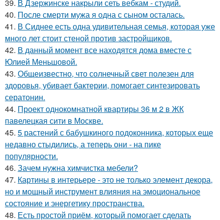
39.
В Дзержинске накрыли сеть вебкам - студий.
40.
После смерти мужа я одна с сыном осталась.
41.
В Сиднее есть одна удивительная семья, которая уже
много лет стоит стеной против застройщиков.
42.
В данный момент все находятся дома вместе с
Юлией Меньшовой.
43.
Общеизвестно, что солнечный свет полезен для
здоровья, убивает бактерии, помогает синтезировать
сератонин.
44.
Проект однокомнатной квартиры 36 м 2 в ЖК
павелецкая сити в Москве.
45.
5 растений с бабушкиного подоконника, которых еще
недавно стыдились, а теперь они - на пике
популярности.
46.
Зачем нужна химчистка мебели?
47.
Картины в интерьере - это не только элемент декора,
но и мощный инструмент влияния на эмоциональное
состояние и энергетику пространства.
48.
Есть простой приём, который помогает сделать