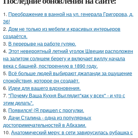
Последние обновления на сайте:
1.
Преображение в ванной на ул. генерала Григорова, д.
36!
2.
Дом не только из мебели и красивых интерьеров
создаётся.
3.
В перерыве на работе гуляю.
4.
Этот невероятный летний уголок Швеции расположен
на залитом солнцем берегу и включает виллу начала
века с башней, построенную в 1890 году.
5.
Всё больше людей выбирают джапанди за ощущение
спокойствия, которое он создаёт.
6.
Идеи для вашего вдохновения.
7.
"Почему Ваша Кухня Выглядит"как у всех" - и что с
этим делать".
8.
Появился! (Я пришел с прогулки.
9.
Дачи Сталина - одна из популярных
достопримечательностей в Абхазии.
10.
Анатомический мерч: в сети завирусилась рубашка с