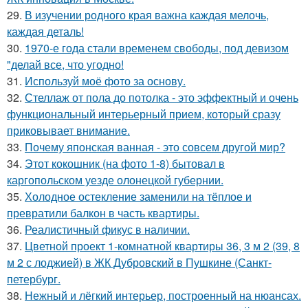
29.
В изучении родного края важна каждая мелочь,
каждая деталь!
30.
1970-е года стали временем свободы, под девизом
"делай все, что угодно!
31.
Используй моё фото за основу.
32.
Стеллаж от пола до потолка - это эффектный и очень
функциональный интерьерный прием, который сразу
приковывает внимание.
33.
Почему японская ванная - это совсем другой мир?
34.
Этот кокошник (на фото 1-8) бытовал в
каргопольском уезде олонецкой губернии.
35.
Холодное остекление заменили на тёплое и
превратили балкон в часть квартиры.
36.
Реалистичный фикус в наличии.
37.
Цветной проект 1-комнатной квартиры 36, 3 м 2 (39, 8
м 2 с лоджией) в ЖК Дубровский в Пушкине (Санкт-
петербург.
38.
Нежный и лёгкий интерьер, построенный на нюансах.