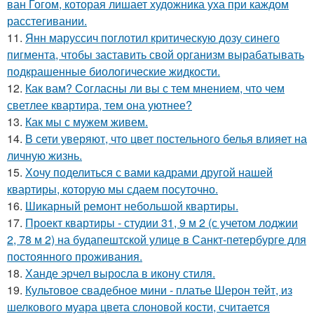
ван Гогом, которая лишает художника уха при каждом
расстегивании.
11.
Янн маруссич поглотил критическую дозу синего
пигмента, чтобы заставить свой организм вырабатывать
подкрашенные биологические жидкости.
12.
Как вам? Согласны ли вы с тем мнением, что чем
светлее квартира, тем она уютнее?
13.
Как мы с мужем живем.
14.
В сети уверяют, что цвет постельного белья влияет на
личную жизнь.
15.
Хочу поделиться с вами кадрами другой нашей
квартиры, которую мы сдаем посуточно.
16.
Шикарный ремонт небольшой квартиры.
17.
Проект квартиры - студии 31, 9 м 2 (с учетом лоджии
2, 78 м 2) на будапештской улице в Санкт-петербурге для
постоянного проживания.
18.
Ханде эрчел выросла в икону стиля.
19.
Культовое свадебное мини - платье Шерон тейт, из
шелкового муара цвета слоновой кости, считается