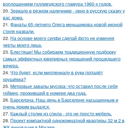
воплощением голливудского гламура 1960-х годов.
20.
Зеркало в резном наличнике - окно в русскую сказку у
вас дома.
21.
Фанаты 65-летнего Олега меньшикова новой иконой
стиля назвали.
22.
На основе моего селфи сделай фото не изменяя
черты моего лица.
23.
Блестяще! Мы собираем традиционную подборку
самых эффектных ювелирных украшений прошедшего
вечера.
24.
Что будет, если миллениалу в руки попадёт
хрущёвка?
25.
Метровые завалы мусора: что оставил после себя
геймер, проживший в номере два года.
26.
Барселона. Наш день в Барселоне насыщенным и
очень ярким выдался.
27.
Каждый столик из спила - это не просто мебель.
28.
Проект компактной однокомнатной квартиры 32 м 2 в
ЖК инновация в Москве.