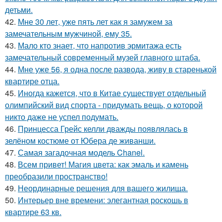
детьми.
42.
Мне 30 лет, уже пять лет как я замужем за
замечательным мужчиной, ему 35.
43.
Мало кто знает, что напротив эрмитажа есть
замечательный современный музей главного штаба.
44.
Мне уже 56, я одна после развода, живу в старенькой
квартире отца.
45.
Иногда кажется, что в Китае существует отдельный
олимпийский вид спорта - придумать вещь, о которой
никто даже не успел подумать.
46.
Принцесса Грейс келли дважды появлялась в
зелёном костюме от Юбера де живанши.
47.
Самая загадочная модель Chanel.
48.
Всем привет! Магия цвета: как эмаль и камень
преобразили пространство!
49.
Неординарные решения для вашего жилища.
50.
Интерьер вне времени: элегантная роскошь в
квартире 63 кв.