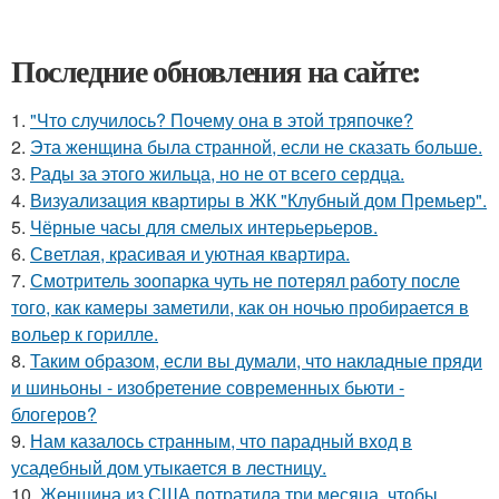
Последние обновления на сайте:
1.
"Что случилось? Почему она в этой тряпочке?
2.
Эта женщина была странной, если не сказать больше.
3.
Рады за этого жильца, но не от всего сердца.
4.
Визуализация квартиры в ЖК "Клубный дом Премьер".
5.
Чёрные часы для смелых интерьерьеров.
6.
Светлая, красивая и уютная квартира.
7.
Смотритель зоопарка чуть не потерял работу после
того, как камеры заметили, как он ночью пробирается в
вольер к горилле.
8.
Таким образом, если вы думали, что накладные пряди
и шиньоны - изобретение современных бьюти -
блогеров?
9.
Нам казалось странным, что парадный вход в
усадебный дом утыкается в лестницу.
10.
Женщина из США потратила три месяца, чтобы