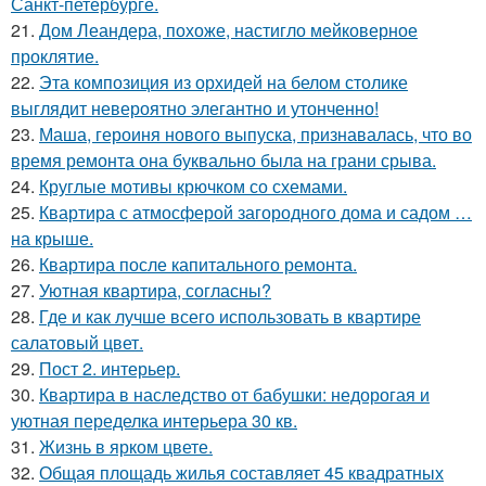
Санкт-петербурге.
21.
Дом Леандера, похоже, настигло мейковерное
проклятие.
22.
Эта композиция из орхидей на белом столике
выглядит невероятно элегантно и утонченно!
23.
Маша, героиня нового выпуска, признавалась, что во
время ремонта она буквально была на грани срыва.
24.
Круглые мотивы крючком со схемами.
25.
Квартира с атмосферой загородного дома и садом …
на крыше.
26.
Квартира после капитального ремонта.
27.
Уютная квартира, согласны?
28.
Где и как лучше всего использовать в квартире
салатовый цвет.
29.
Пост 2. интерьер.
30.
Квартира в наследство от бабушки: недорогая и
уютная переделка интерьера 30 кв.
31.
Жизнь в ярком цвете.
32.
Общая площадь жилья составляет 45 квадратных