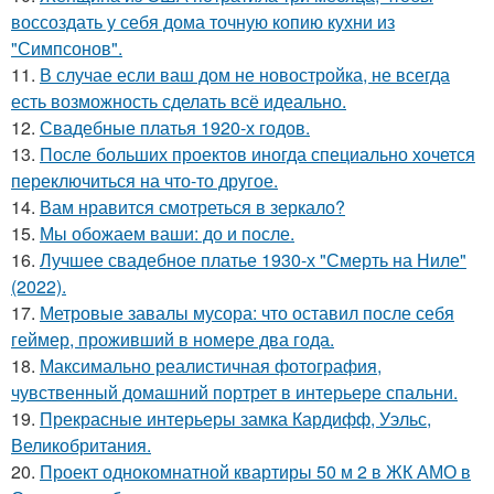
воссоздать у себя дома точную копию кухни из
"Симпсонов".
11.
В случае если ваш дом не новостройка, не всегда
есть возможность сделать всё идеально.
12.
Свадебные платья 1920-х годов.
13.
После больших проектов иногда специально хочется
переключиться на что-то другое.
14.
Вам нравится смотреться в зеркало?
15.
Мы обожаем ваши: до и после.
16.
Лучшее свадебное платье 1930-х "Смерть на Ниле"
(2022).
17.
Метровые завалы мусора: что оставил после себя
геймер, проживший в номере два года.
18.
Максимально реалистичная фотография,
чувственный домашний портрет в интерьере спальни.
19.
Прекрасные интерьеры замка Кардифф, Уэльс,
Великобритания.
20.
Проект однокомнатной квартиры 50 м 2 в ЖК АМО в