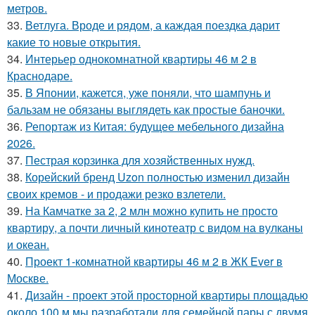
метров.
33.
Ветлуга. Вроде и рядом, а каждая поездка дарит
какие то новые открытия.
34.
Интерьер однокомнатной квартиры 46 м 2 в
Краснодаре.
35.
В Японии, кажется, уже поняли, что шампунь и
бальзам не обязаны выглядеть как простые баночки.
36.
Репортаж из Китая: будущее мебельного дизайна
2026.
37.
Пестрая корзинка для хозяйственных нужд.
38.
Корейский бренд Uzon полностью изменил дизайн
своих кремов - и продажи резко взлетели.
39.
На Камчатке за 2, 2 млн можно купить не просто
квартиру, а почти личный кинотеатр с видом на вулканы
и океан.
40.
Проект 1-комнатной квартиры 46 м 2 в ЖК Ever в
Москве.
41.
Дизайн - проект этой просторной квартиры площадью
около 100 м мы разработали для семейной пары с двумя