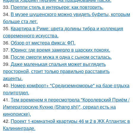
33.
Преппи стиль в интерьере: как повторить.
34.
В музее шушенского можно увидеть буфеты, которым
больше ста лет.
35.
Квартира в Риме: цвета долины тибра и коллекция
современного искусства.
36.
Обзор от мистера фикса: ФП.
37.
Юрино: где время замерло в царских покоях.
38.
После смерти мужа я одна с сыном осталась.
39.
Даже маленькая спальня может выглядеть
просторной, стоит только правильно расставить
акценты.
40.
Номер комфорт+ "Средиземноморье" на базе отдыха
политотдел.
41.
Тем временем я пересмотрела "Королевский Приём /
Императорскую Кухню (Shang shi)", сериал есть на
кинопоиске).
42.
Проект 1-комнатной квартиры 46 м 2 в ЖК Атлантис в
Калининграде.