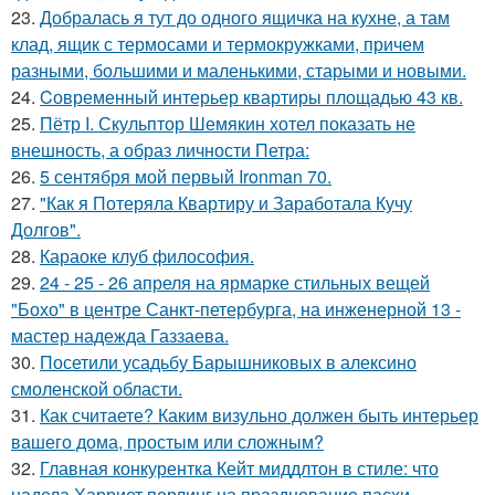
23.
Добралась я тут до одного ящичка на кухне, а там
клад, ящик с термосами и термокружками, причем
разными, большими и маленькими, старыми и новыми.
24.
Cовременный интерьер квартиры площадью 43 кв.
25.
Пётр I. Скульптор Шемякин хотел показать не
внешность, а образ личности Петра:
26.
5 сентября мой первый Ironman 70.
27.
"Как я Потеряла Квартиру и Заработала Кучу
Долгов".
28.
Караоке клуб философия.
29.
24 - 25 - 26 апреля на ярмарке стильных вещей
"Бохо" в центре Санкт-петербурга, на инженерной 13 -
мастер надежда Газзаева.
30.
Посетили усадьбу Барышниковых в алексино
смоленской области.
31.
Как считаете? Каким визульно должен быть интерьер
вашего дома, простым или сложным?
32.
Главная конкурентка Кейт миддлтон в стиле: что
надела Харриет перлинг на празднование пасхи.