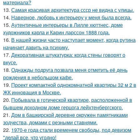
материала?
13.
Самая красивая архитектура ссср не видна с улицы.
14.
Наверное, любовь к интерьеру у меня была всегда.
15.
Аутентичные интерьеры в Лилле хюттнес, доме
художников карла и Карин ларссон 1888 года.
16.
В нашей жизни часто наступает момент, когда рутина
начинает давить на психику.
17.
Декоративная штукатурка: когда стены говорят о
вкусе.
18.
Однажды подруга позвала меня отметить её день
рождения в небольшом кафе.
19.
Проект компактной однокомнатной квартиры 32 м 2 в
ЖК инновация в Москве.
20.
Побывала в готической квартире, расположенной в
бывшем доходном доме герцога лейхтенбергского.
21.
Дом в башкирской деревне окружен памятниками
зодчества, домами с резными ставнями.
22.
1970-е года стали временем свободы, под девизом
"делай все, что угодно!