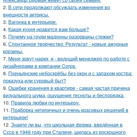
2.
В сети продолжают обсуждать изменения во
внешности актрисы.
3.
Вагонка в интерьере.
4.
Какая кухня нравится вам больше?
5.
Почему на груди мадонны разорваны стежки?
6.
Спонтанное творчество. Результат - новые ажурные
корзины.
7.
Меня зовут нарек, я - ведущий менеджер по работе с
дизайнерами в компании Corps.
8.
Пхеньянские небоскрёбы без окон и с запахом костра:
показуха или суровый быт?
9.
Ошибки хранения в квартире - самая частая причина
визуального шума, ощущения тесноты и беспорядка.
10.
Правила любви по интеpьеpу.
11.
Подборка нетипичных и очень красивых решений в
интерьере!
12.
Знаете ли вы, что школьная форма, введённая в
Ссср в 1949 году при Сталине, шилась из роскошного