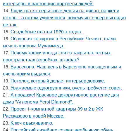
интерьеры в настоящие портреты людей.
14.
Люди тратят серьёзные деньги на диван, паркет и
шторы - а потом удивляются, почему интерьер выглядит
не так.
15.
Свадебные платья 1920-х годов.
16.
Обзорная экскурсия в Республике Чечня г. шали
мечеть пророка Мухаммеда.
17.
Почему кошки иногда спят в закрытых тесных
пространствах (коробках, шкафах?
18.
Барселона. Наш день в Барселоне насыщенным и
очень ярким выдался.
19.
Потолок, который делает интерьер дороже.
20.
Уважаемые одногруппники, очень требуется совет.
21.
А продаже! Красивое декоративное растение для
дома "Аглонема Ferst Diamond".
22.
Проект 1-комнатной квартиры 39 м 2 в ЖК
Рассказово в новой Москве.
23.
Ключ к выживанию.
24.
Российский дизайнер создал необычную обувь,