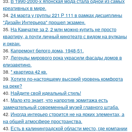
33.
В 1990-2000-х японская мода стала одной из самых
креативных в мире.
34.
24 марта у группы 221 Р 111 в рамках дисциплины
"Дизайн Интерьера" прошел экзамен.
35.
На Камчатке за 2, 2 млн можно купить не просто
квартиру, а почти личный кинотеатр с видом на вулканы
и океан.
36.
Капремонт белого дома, 1948-51.
37.
Легенды мирового рока украсили фасады домов в
елизаветино.
38.
* квартира 42 кв.
39.
Хотите по-настоящему высокий уровень комфорта
на реке?
40.
Найдите свой идеальный стиль!
41.
Мало кто знает, что напротив эрмитажа есть
замечательный современный музей главного штаба.
42.
Иногда интерьер строится не на ярких элементах, а
на общей атмосфере пространства.
43.
Есть в калининградской области место, где компании