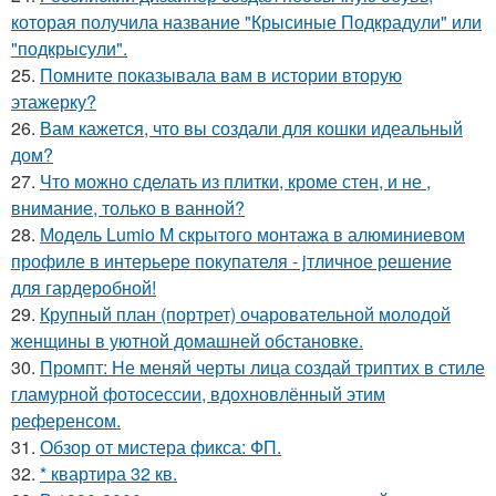
которая получила название "Крысиные Подкрадули" или
"подкрысули".
25.
Помните показывала вам в истории вторую
этажерку?
26.
Вам кажется, что вы создали для кошки идеальный
дом?
27.
Что можно сделать из плитки, кроме стен, и не ,
внимание, только в ванной?
28.
Модель Lumio M скрытого монтажа в алюминиевом
профиле в интерьере покупателя - jтличное решение
для гардеробной!
29.
Крупный план (портрет) очаровательной молодой
женщины в уютной домашней обстановке.
30.
Промпт: Не меняй черты лица создай триптих в стиле
гламурной фотосессии, вдохновлённый этим
референсом.
31.
Обзор от мистера фикса: ФП.
32.
* квартира 32 кв.