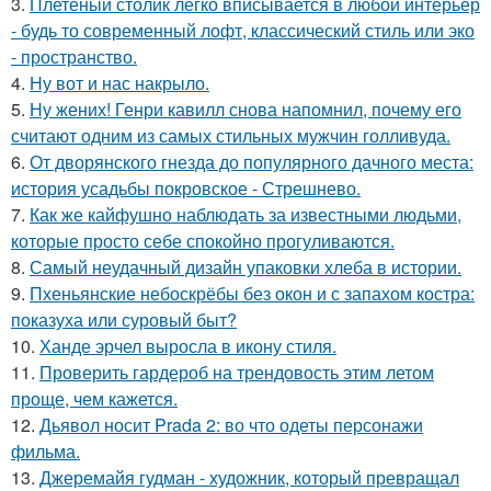
3.
Плетёный столик легко вписывается в любой интерьер
- будь то современный лофт, классический стиль или эко
- пространство.
4.
Ну вот и нас накрыло.
5.
Ну жених! Генри кавилл снова напомнил, почему его
считают одним из самых стильных мужчин голливуда.
6.
От дворянского гнезда до популярного дачного места:
история усадьбы покровское - Стрешнево.
7.
Как же кайфушно наблюдать за известными людьми,
которые просто себе спокойно прогуливаются.
8.
Самый неудачный дизайн упаковки хлеба в истории.
9.
Пхеньянские небоскрёбы без окон и с запахом костра:
показуха или суровый быт?
10.
Ханде эрчел выросла в икону стиля.
11.
Проверить гардероб на трендовость этим летом
проще, чем кажется.
12.
Дьявол носит Prada 2: во что одеты персонажи
фильма.
13.
Джеремайя гудман - художник, который превращал