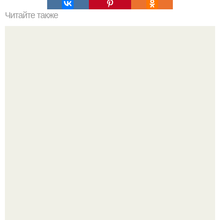
Читайте также
В доме не держатся деньги, что делать. Приметы, чтобы
деньги водились
Откуда у дизайнера так много идей?