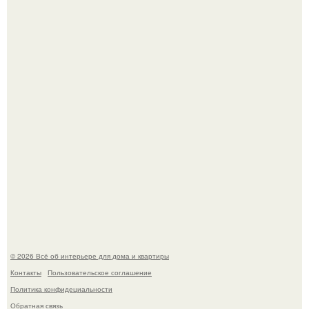
Литературная Москва. Дома - музеи писателей.
Это жилой комплекс в Париже, в пригороде нуази - ле -
гран.
© 2026 Всё об интерьере для дома и квартиры
Контакты
Пользовательское соглашение
Политика конфидециальности
Обратная связь