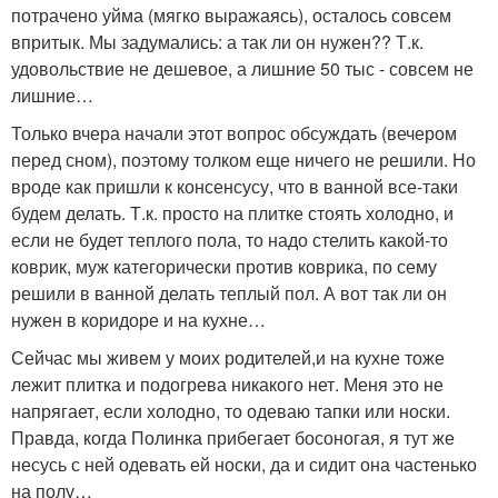
потрачено уйма (мягко выражаясь), осталось совсем
впритык. Мы задумались: а так ли он нужен?? Т.к.
удовольствие не дешевое, а лишние 50 тыс - совсем не
лишние…
Только вчера начали этот вопрос обсуждать (вечером
перед сном), поэтому толком еще ничего не решили. Но
вроде как пришли к консенсусу, что в ванной все-таки
будем делать. Т.к. просто на плитке стоять холодно, и
если не будет теплого пола, то надо стелить какой-то
коврик, муж категорически против коврика, по сему
решили в ванной делать теплый пол. А вот так ли он
нужен в коридоре и на кухне…
Сейчас мы живем у моих родителей,и на кухне тоже
лежит плитка и подогрева никакого нет. Меня это не
напрягает, если холодно, то одеваю тапки или носки.
Правда, когда Полинка прибегает босоногая, я тут же
несусь с ней одевать ей носки, да и сидит она частенько
на полу…