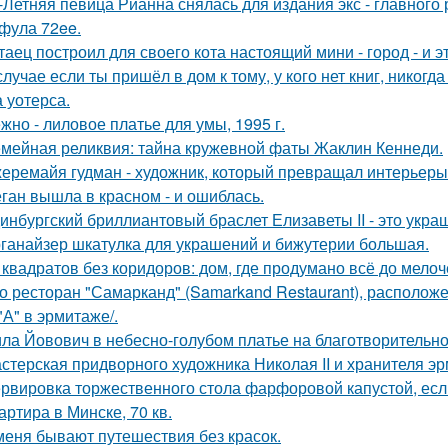
-Летняя певица Рианна снялась для издания экс - главного
фула 72ee.
таец построил для своего кота настоящий мини - город - и э
случае если ты пришёл в дом к тому, у кого нет книг, никогд
 уотерса.
жно - лиловое платье для умы, 1995 г.
мейная реликвия: тайна кружевной фаты Жаклин Кеннеди.
еремайя гудман - художник, который превращал интерьеры
ган вышла в красном - и ошиблась.
инбургский бриллиантовый браслет Елизаветы II - это укра
ганайзер шкатулка для украшений и бижутерии большая.
 квадратов без коридоров: дом, где продумано всё до мелоч
о ресторан "Самарканд" (Samarkand Restaurant), располож
 "А" в эрмитаже/.
ла Йовович в небесно-голубом платье на благотворительном
стерская придворного художника Николая II и хранителя эр
рвировка торжественного стола фарфоровой капустой, если
артира в Минске, 70 кв.
меня бывают путешествия без красок.