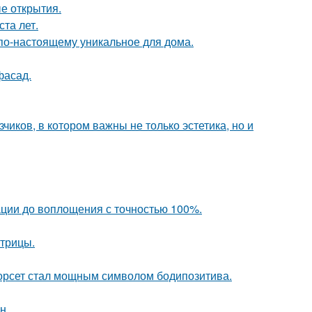
ые открытия.
та лет.
о по-настоящему уникальное для дома.
фасад.
чиков, в котором важны не только эстетика, но и
ации до воплощения с точностью 100%.
трицы.
 корсет стал мощным символом бодипозитива.
н.