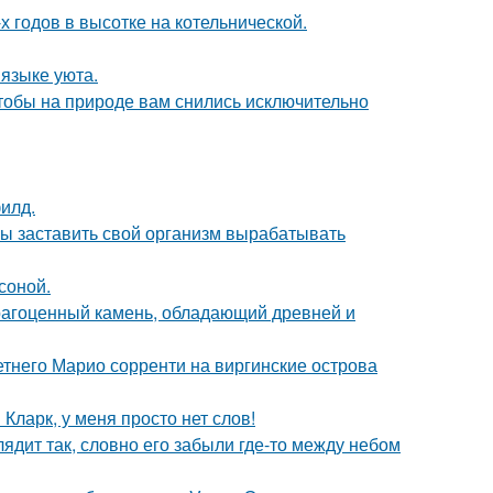
х годов в высотке на котельнической.
 языке уюта.
тобы на природе вам снились исключительно
илд.
бы заставить свой организм вырабатывать
соной.
рагоценный камень, обладающий древней и
летнего Марио сорренти на виргинские острова
Кларк, у меня просто нет слов!
ядит так, словно его забыли где-то между небом