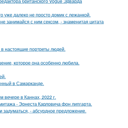
 редактора британского Vogue Эдварда
то уже далеко не просто домик с лежанкой.
а не занимайся с ним сексом, - знаменитая цитата
 в настоящие портреты людей.
шение, которое она особенно любила.
ей.
енный в Самарканде.
 вечере в Каннах, 2022 г.
митажа - Эрнеста Карловича фон липгарта.
 задуматься, - абсурдное предложение.