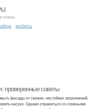
РЫ
е статьи
зайна
мебель
и: проверенные советы
тмыть фасады от свежих, нестойких загрязнений,
ытереть насухо. Однако справиться со сложными