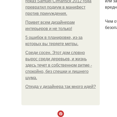
или з
показ Samuel Cirnansck 2012 года
вредн
превратил подиум в манифест
против принуждения.
Чем о
Привет всем дизайнерам
безоп
интерьеров и не только!
5 ошибок в планировке, из-за
которых вы теряете метры.
Среди сосен. Этот дом словно
вырос среди деревьев, и жизнь
здесь течет в собственном ритме -
спокойно, без спешки и лишнего
шума.
Откуда у дизайнера так много идей?