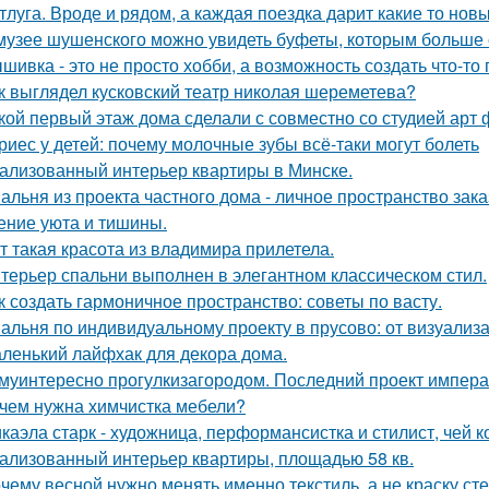
тлуга. Вроде и рядом, а каждая поездка дарит какие то нов
музее шушенского можно увидеть буфеты, которым больше с
шивка - это не просто хобби, а возможность создать что-т
к выглядел кусковский театр николая шереметева?
кой первый этаж дома сделали с совместно со студией арт 
риес у детей: почему молочные зубы всё-таки могут болеть
ализованный интерьер квартиры в Минске.
альня из проекта частного дома - личное пространство заказ
ние уюта и тишины.
т такая красота из владимира прилетела.
терьер спальни выполнен в элегантном классическом стил.
к создать гармоничное пространство: советы по васту.
альня по индивидуальному проекту в прусово: от визуализ
ленький лайфхак для декора дома.
муинтересно прогулкизагородом. Последний проект импера
чем нужна химчистка мебели?
каэла старк - художница, перформансистка и стилист, чей
ализованный интерьер квартиры, площадью 58 кв.
чему весной нужно менять именно текстиль, а не краску сте