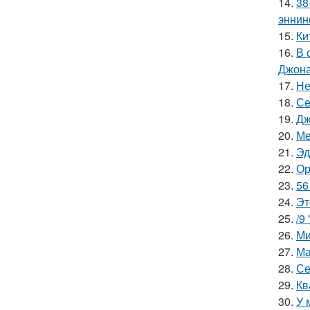
14.
38
эннин
15.
Ки
16.
В 
Джона
17.
Не
18.
Се
19.
Дж
20.
Ме
21.
Эд
22.
Ор
23.
56
24.
Эт
25.
/9
26.
Ми
27.
Ма
28.
Се
29.
Кв
30.
У 