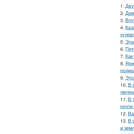
1.
Дву
2.
Дом
3.
Впу
4.
Каз
углев
5.
Эта
6.
Пет
7.
Как
8.
Янн
подкр
9.
Это
10.
В 
леген
11.
В 
почти
12.
Ва
13.
В 
и зем