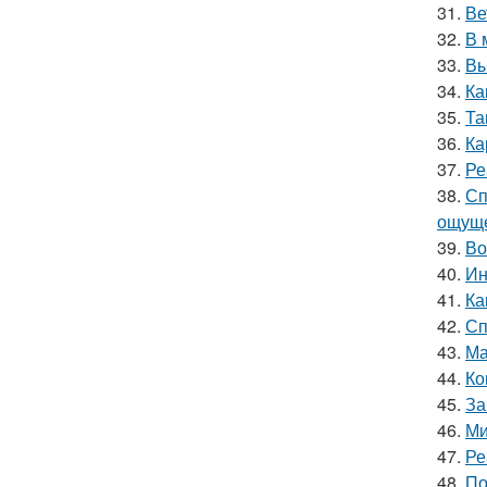
31.
Ве
32.
В 
33.
Вы
34.
Ка
35.
Та
36.
Ка
37.
Ре
38.
Сп
ощуще
39.
Во
40.
Ин
41.
Ка
42.
Сп
43.
Ма
44.
Ко
45.
За
46.
Ми
47.
Ре
48.
По