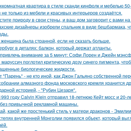
хкомнатная квартира в стиле сканди кинфолк и мебелью 50-
 не только из мебели и красивых интерьеров создаётся.
стите природу в свои стены, и ваш дом заговорит с вами на
ахские дизайнеры изобрели спальник в виде бешбармака, ч
оды.
 женщина была странной, если не сказать больше.
ербург в деталях: балкон, который держат атланты.
 привлечь внимание за 5 минут: Софи Лорен и Джейн мэнсф
 маруссич поглотил критическую дозу синего пигмента, что
ашенные биологические жидкости.
т "Парень" - не кто иной, как Джон Гальяно собственной пер
собрании алмазного фонда московского кремля хранится д
дарной историей, - "Рубин Цезаря".
1993 году Calvin Klein отправил 18-летнюю Кейт мосс и 20-
 без привычной рекламной машины.
ай, какой же простенький стиль у матери драконов - Эмилии 
степях внутренней Монголии появился объект, который выгл
лёй.