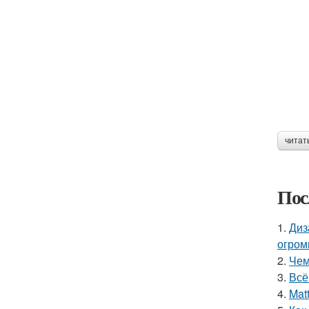
читат
Пос
1.
Диз
огром
2.
Чем
3.
Всё
4.
Mat