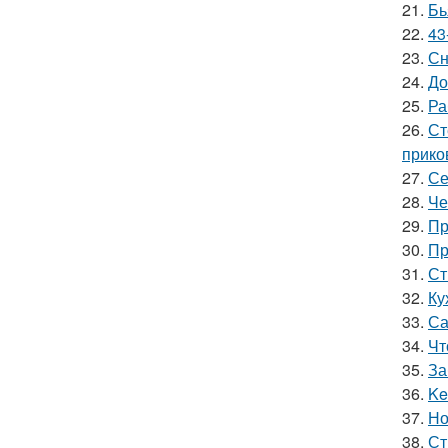
21.
Бь
22.
43
23.
Сн
24.
До
25.
Ра
26.
Ст
прико
27.
Се
28.
Че
29.
Пр
30.
Пр
31.
Ст
32.
Ку
33.
Са
34.
Чт
35.
За
36.
Ke
37.
Но
38.
Ст