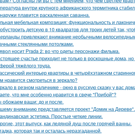
 вам? Согласны ли вы с тем мнением, что чем светлее квар
пература внутри крупного африканского термитника стабиль
снаружи плавится раскаленная саванна.
льная мебельная композиция: функциональность и лаконич
 обустроить детскую в 10 квадратов для троих детей так, чт
ерланды привлекают внимание необычными велосипедными
ачными стеклянными потолками.
явол носит Prada 2: во что одеты персонажи фильма.
стоящее счастье приходит не только в роскошные дома, но
ферой тяжёлого труда.
ассический интерьер квартиры в четырёхэтажном старинном
м нравится смотреться в зеркало?
ркало в резном наличнике - окно в русскую сказку у вас дом
аете, что мне особенно нравится в свече "Прибой"?
 обожаем ваши: до и после.
шему вниманию представляется проект "Домик на Дереве".
андинавская эстетика. Простые четкие линии.
рогие, этот выпуск, как ледяной душ после горячей ванны.
гадка, которая так и осталась неразгаданной.