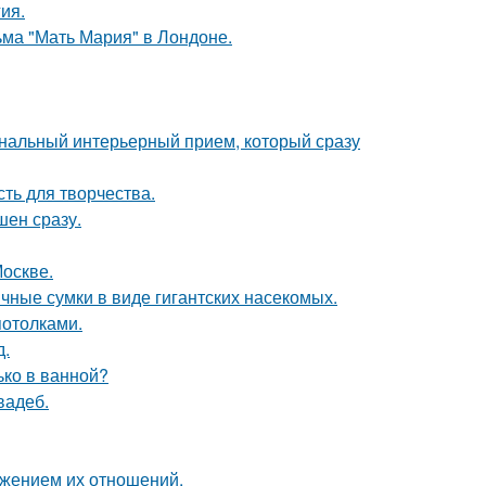
ия.
ьма "Мать Мария" в Лондоне.
ональный интерьерный прием, который сразу
сть для творчества.
шен сразу.
Москве.
чные сумки в виде гигантских насекомых.
потолками.
д.
лько в ванной?
вадеб.
ажением их отношений.