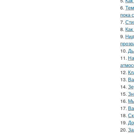
5.
Как
6.
Тем
пока 
7.
Сти
8.
Как
9.
Нид
прозр
10.
Дь
11.
На
атмос
12.
Кл
13.
Ва
14.
Зе
15.
Зн
16.
Мы
17.
Ва
18.
Ск
19.
До
20.
За