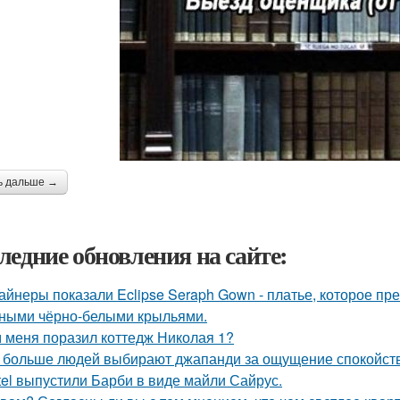
ь дальше →
ледние обновления на сайте:
айнеры показали Eclipse Seraph Gown - платье, которое пр
ными чёрно-белыми крыльями.
 меня поразил коттедж Николая 1?
 больше людей выбирают джапанди за ощущение спокойстви
tel выпустили Барби в виде майли Сайрус.