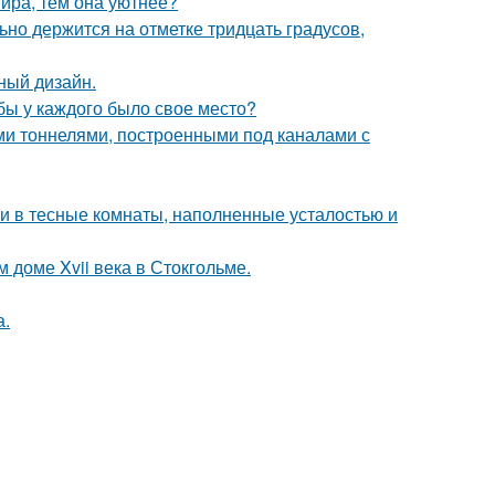
тира, тем она уютнее?
но держится на отметке тридцать градусов,
ный дизайн.
обы у каждого было свое место?
 тоннелями, построенными под каналами с
 и в тесные комнаты, наполненные усталостью и
 доме Xvii века в Стокгольме.
а.