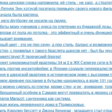
янка цензори снова напомнила: её стиль - не хаос, а стратег
-Летняя Энн хэтэуэй посетила премьеру своего нового фил
ачала была картина.
 него футболку не носили на людях.
боты моих учеников с курса по плетению из бумажной лозы.
еллаж от пола до потолка - это эффектный и очень функци
вывает внимание.
рый цвет - это не про скуку, а про стиль, баланс и возможно
стно, с похмелья у такого браслета шансов нет - был бы уку
иветствую! Я творческий блогер!
оект однокомнатной квартиры 34 м 2 в ЖК Селигер сити в 
иль против инсектофобии: в Японии создали гиперреалисти
хня в шведской квартире в историческом доме с высокими 
мое древнее послание в бутылке находилось в воде 101 го
о можно сделать из плитки, кроме стен, и не , внимание, то
брошенный особняк в Самаре могут превратить в дворец с
rama Marazzi: сантехника как система.
вая жизнь деревянного дома в Подмосковье.
иль Кэролин бессетт и Джона Кеннеди - младшего стал отр