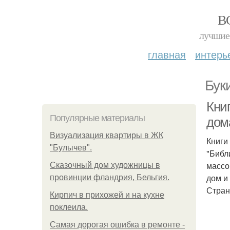
В
лучшие 
главная
интерь
Бук
Кни
Популярные материалы
дом
Визуализация квартиры в ЖК
Книги
"Булычев".
"Библ
массо
Сказочный дом художницы в
дом и
провинции фландрия, Бельгия.
Стран
Кирпич в прихожей и на кухне
поклеила.
Самая дорогая ошибка в ремонте -