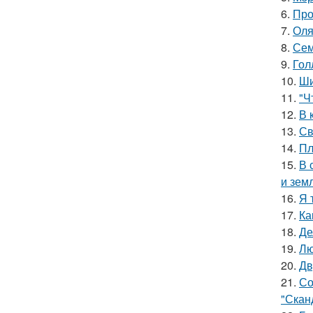
6.
Про
7.
Оля
8.
Сем
9.
Гол
10.
Ши
11.
"Ч
12.
В 
13.
Св
14.
Пл
15.
В 
и зем
16.
Я 
17.
Ка
18.
Де
19.
Лю
20.
Дв
21.
Со
"Скан