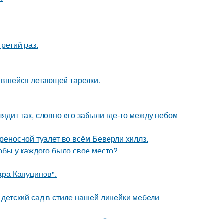
ретий раз.
бившейся летающей тарелки.
ядит так, словно его забыли где-то между небом
ереносной туалет во всём Беверли хиллз.
тобы у каждого было свое место?
ра Капуцинов".
детский сад в стиле нашей линейки мебели