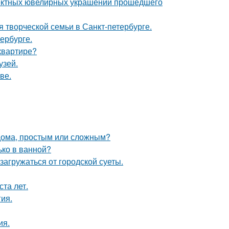
ектных ювелирных украшений прошедшего
я творческой семьи в Санкт-петербурге.
ербурге.
квартире?
узей.
ве.
 дома, простым или сложным?
лько в ванной?
агружаться от городской суеты.
та лет.
гия.
ия.