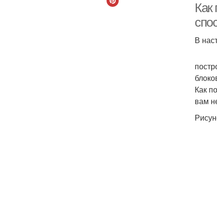
Как
спо
В нас
постр
блоко
Как п
вам н
Рисун