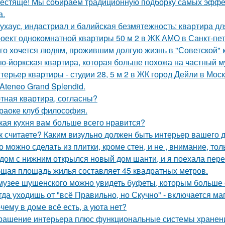
естяще! Мы собираем традиционную подборку самых эфф
а.
ухаус, индастриал и балийская безмятежность: квартира дл
оект однокомнатной квартиры 50 м 2 в ЖК АМО в Санкт-пет
го хочется людям, прожившим долгую жизнь в "Советской" 
ю-йоркская квартира, которая больше похожа на частный м
терьер квартиры - студии 28, 5 м 2 в ЖК город Дейли в Моск
 Ateneo Grand Splendid.
тная квартира, согласны?
раоке клуб философия.
кая кухня вам больше всего нравится?
к считаете? Каким визульно должен быть интерьер вашего
о можно сделать из плитки, кроме стен, и не , внимание, то
дом с нижним открылся новый дом шанти, и я поехала перез
щая площадь жилья составляет 45 квадратных метров.
музее шушенского можно увидеть буфеты, которым больше с
гда уходишь от "всё Правильно, но Скучно" - включается ма
чему в доме всё есть, а уюта нет?
рашение интерьера плюс функциональные системы хранен