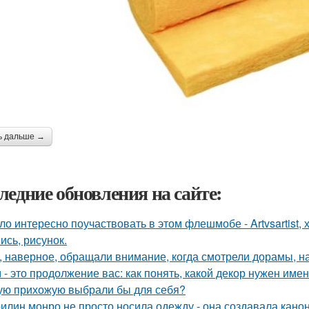
ь дальше →
ледние обновления на сайте:
ло интересно поучаствовать в этом флешмобе - Artvsartist, 
ись, рисунок.
, наверное, обращали внимание, когда смотрели дорамы, на 
 - это продолжение вас: как понять, какой декор нужен име
ую прихожую выбрали бы для себя?
илин монро не просто носила одежду - она создавала канон