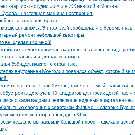
ект квартиры - студии 30 м 2 в ЖК невский в Москве.
 бузова - настоящая машина настроения!
ейное зеркало для брата.
ливудская актриса Энн хэтэуэй сообщила, что беременна в т
карный ремонт небольшой квартиры.
то вы сделали со мной!
китайских степях появилась картинная галерея в виде раз
етлая, красивая и уютная квартира.
атья бэбидолл какие-то странные.
степях внутренней Монголии появился объект, который выгл
лёй.
тут узнала, что у Пэрис Хилтон, кажется, самый красивый п
к обустроить детскую в 10 квадратов для троих детей так, ч
лимся с вами кадрами реализации видовых апартаментов.
бопытные сведения о советском фильме "Человек с Бульва
ухкомнатная квартира площадью 64 кв.
всем недавно мы закрыли большой проект - сделали целый 
дик".