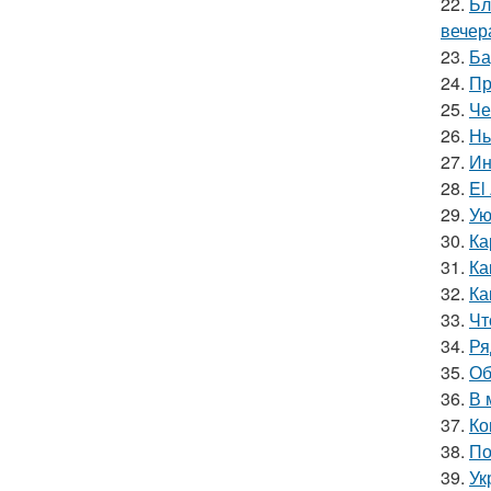
22.
Бл
вечер
23.
Ба
24.
Пр
25.
Че
26.
Нь
27.
Ин
28.
El
29.
Ую
30.
Ка
31.
Ка
32.
Ка
33.
Чт
34.
Ря
35.
Об
36.
В 
37.
Ко
38.
По
39.
Ук