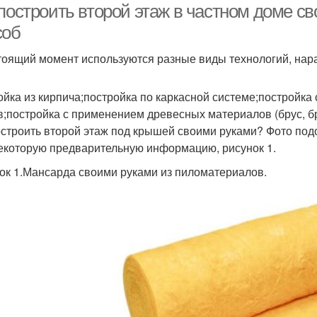
 построить второй этаж в частном доме с
соб
тоящий момент используются разные виды технологий, нар
ойка из кирпича;постройка по каркасной системе;постройка
в;постройка с применением древесных материалов (брус, б
остроить второй этаж под крышей своими руками? Фото под
екоторую предварительную информацию, рисунок 1.
ок 1.Мансарда своими руками из пиломатериалов.