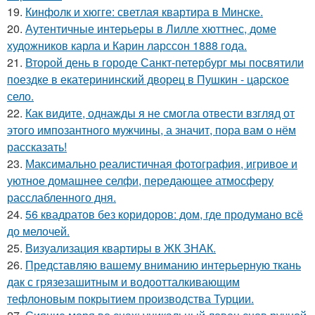
19.
Кинфолк и хюгге: светлая квартира в Минске.
20.
Аутентичные интерьеры в Лилле хюттнес, доме
художников карла и Карин ларссон 1888 года.
21.
Второй день в городе Санкт-петербург мы посвятили
поездке в екатерининский дворец в Пушкин - царское
село.
22.
Как видите, однажды я не смогла отвести взгляд от
этого импозантного мужчины, а значит, пора вам о нём
рассказать!
23.
Максимально реалистичная фотография, игривое и
уютное домашнее селфи, передающее атмосферу
расслабленного дня.
24.
56 квадратов без коридоров: дом, где продумано всё
до мелочей.
25.
Визуализация квартиры в ЖК ЗНАК.
26.
Представляю вашему вниманию интерьерную ткань
дак с грязезашитным и водоотталкивающим
тефлоновым покрытием производства Турции.