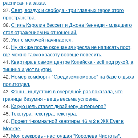
расписан на заказ.
37.
Свет, воздух и свобода - три главных героя этого
пространства.
38.
Стиль Кэролин бессетт и Джона Кеннеди - младшего
стал отражением их отношений.
39.
Уют с мелочей начинается.
40.
Ну как же после окончания кресла не написать пост,
где можно такую красоту вообще повесить.
41.
Квартира в самом центре Копейска - всё под рукой, а
тишина и уют внутри.
42.
Номер комфорт+ "Средиземноморье" на базе отдыха
политотдел.
43.
Фэшн - индустрия в очередной раз показала, что
границы безумия - вещь весьма условна.
44.
Какую цель ставят дизайнеру интерьера?
45.
Текстура, текстура, текстура.
46.
Проект 1-комнатной квартиры 46 м 2 в ЖК Ever в
Москве.
47.
Моя свекровь - настоящая "Королева Чистоты".