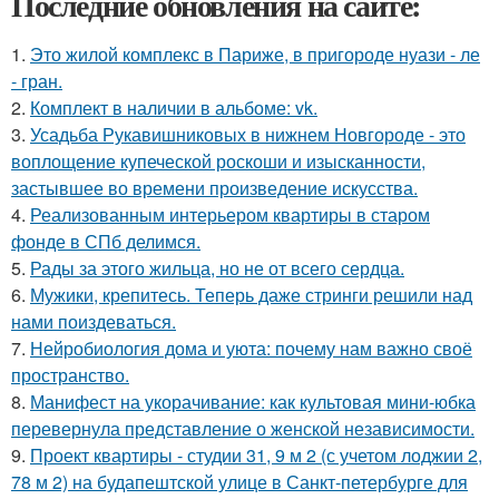
Последние обновления на сайте:
1.
Это жилой комплекс в Париже, в пригороде нуази - ле
- гран.
2.
Комплект в наличии в альбоме: vk.
3.
Усадьба Рукавишниковых в нижнем Новгороде - это
воплощение купеческой роскоши и изысканности,
застывшее во времени произведение искусства.
4.
Реализованным интерьером квартиры в старом
фонде в СПб делимся.
5.
Рады за этого жильца, но не от всего сердца.
6.
Мужики, крепитесь. Теперь даже стринги решили над
нами поиздеваться.
7.
Нейробиология дома и уюта: почему нам важно своё
пространство.
8.
Манифест на укорачивание: как культовая мини-юбка
перевернула представление о женской независимости.
9.
Проект квартиры - студии 31, 9 м 2 (с учетом лоджии 2,
78 м 2) на будапештской улице в Санкт-петербурге для