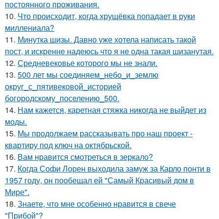
постоянного проживания.
10.
Что происходит, когда хрущёвка попадает в руки
миллениала?
11.
Минутка шизы. Давно уже хотела написать такой
пост, и искренне надеюсь что я не одна такая шизанутая.
12.
Средневековье которого мы не знали.
13.
500 лет мы соединяем_небо_и_землю
округ_с_пятивековой_историей
богородскому_поселению_500.
14.
Нам кажется, каретная стяжка никогда не выйдет из
моды.
15.
Мы продолжаем рассказывать про наш проект -
квартиру под ключ на октябрьской.
16.
Вам нравится смотреться в зеркало?
17.
Когда Софи Лорен выходила замуж за Карло понти в
1957 году, он пообещал ей "Самый Красивый дом в
Мире".
18.
Знаете, что мне особенно нравится в свече
"Прибой"?