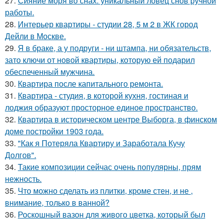
27.
Сияние моря во снах: уникальный ловец снов ручной
работы.
28.
Интерьер квартиры - студии 28, 5 м 2 в ЖК город
Дейли в Москве.
29.
Я в браке, а у подруги - ни штампа, ни обязательств,
зато ключи от новой квартиры, которую ей подарил
обеспеченный мужчина.
30.
Квартира после капитального ремонта.
31.
Квартира - студия, в которой кухня, гостиная и
лоджия образуют просторное единое пространство.
32.
Квартира в историческом центре Выборга, в финском
доме постройки 1903 года.
33.
"Как я Потеряла Квартиру и Заработала Кучу
Долгов".
34.
Такие композиции сейчас очень популярны, прям
нежность.
35.
Что можно сделать из плитки, кроме стен, и не ,
внимание, только в ванной?
36.
Роскошный вазон для живого цветка, который был