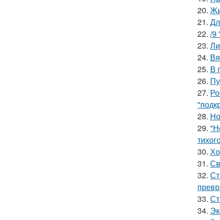
20.
Жи
21.
Дл
22.
/9
23.
Ли
24.
Вя
25.
В 
26.
Пу
27.
Ро
"подк
28.
Но
29.
"Н
тихог
30.
Хо
31.
Св
32.
Ст
превр
33.
Ст
34.
Эк