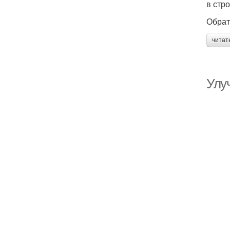
в стр
Обрат
читат
Улу