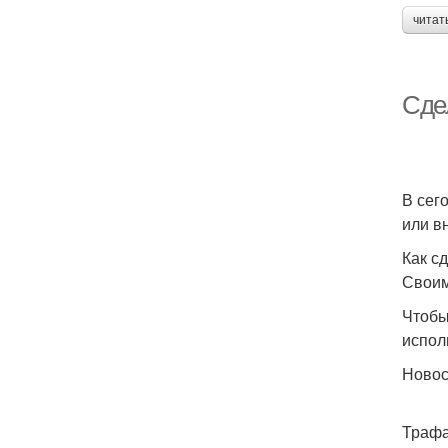
читат
Сде
В сег
или в
Как с
Своим
Чтобы
испол
Ново
Трафа