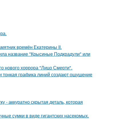
ра.
мятник времён Екатерины II.
чила название "Крысиные Подкрадули" или
о нового хоррора "Лицо Смерти".
 и тонкая графика линий создают ощущение
у - аккуратно скрытая деталь, которая
чные сумки в виде гигантских насекомых.