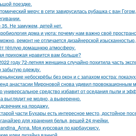
ьшой поездке.
томический мерч: в сети завирусилась рубашка с ван Гогом
егивании.
 35. Не замужем, детей нет.
робиология дома и уюта: почему нам важно своё пространс
можно, ремонт не отличается дизайнерской изысканностью, 
ёт тёплую домашнюю атмосферу.
ая прихожая нравится вам больше?
2022 году 72-летняя женщина случайно похитила часть эксп
о забытую одежду.
еньянские небоскрёбы без окон и с запахом костра: показу
енд анастасии Мироновой снова удивил провокационным м
о универсальное средство избавит от оседания пыли и эфф
а выглядит не модно, а выверенно.
дсвечник на продажу.
старой части Бухары есть интересное место, достойное по
ганайзер для хранения белья, вещей 24 ячейки.
landina_Anna. Моя курсовая по карбаускису.
кие идеи дизайна ванной.