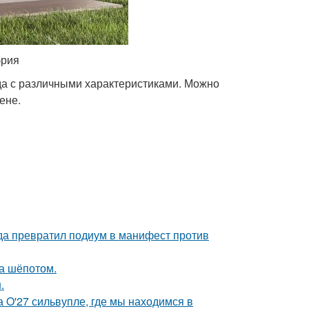
брия
а с различными характеристиками. Можно
ене.
ода превратил подиум в манифест против
ла шёпотом.
.
 O'27 сильвупле, где мы находимся в