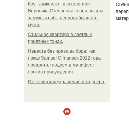
Облиц
Круг замкнулся: психологиня
переп
Вероника Степанова снова вышла
матер
замуж за собственного бывшего
мужа.
Стильная квартира в светлых
приятных тонах.
Невеста без права выбора: как
показ Samuel Cirnansck 2012 года
превратил подиум в манифест
против принуждения.
Растения как украшения интерьера.