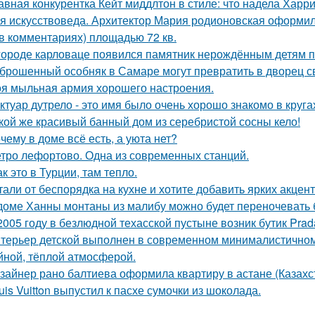
авная конкурентка Кейт миддлтон в стиле: что надела Харр
я искусствоведа. Архитектор Мария родионовская оформил
 в комментариях) площадью 72 кв.
городе карловаце появился памятник нерождённым детям 
брошенный особняк в Самаре могут превратить в дворец с
я мыльная армия хорошего настроения.
ктуар дутрело - это имя было очень хорошо знакомо в круга
кой же красивый банный дом из серебристой сосны кело!
чему в доме всё есть, а уюта нет?
тро лефортово. Одна из современных станций.
ак это в Турции, там тепло.
тали от беспорядка на кухне и хотите добавить ярких акцен
доме Ханны монтаны из малибу можно будет переночевать 
2005 году в безлюдной техасской пустыне возник бутик Prad
терьер детской выполнен в современном минималистичном
йной, тёплой атмосферой.
зайнер рано балтиева оформила квартиру в астане (Казахс
uis Vuitton выпустил к пасхе сумочки из шоколада.