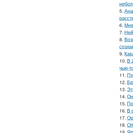
небол
5.
Ана
расст
6.
Мне
7.
Ней
8.
Воз
созда
9.
Как
10.
В 
чью-т
11.
Пх
12.
Бр
13.
Эт
14.
Он
15.
По
16.
В 
17.
Ор
18.
Or
19.
Яр