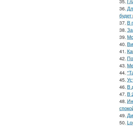
35.
Гл
36.
Дл
будет
37.
В 
38.
За
39.
Мо
40.
Ви
41.
Ка
42.
По
43.
Ме
44.
"Т
45.
Ус
46.
В 
47.
В 
48.
Ин
споко
49.
Ди
50.
Lo