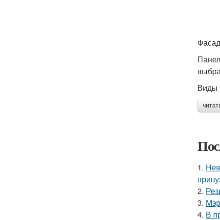
Фасад
Панел
выбра
Виды 
читат
Пос
1.
Нев
прину
2.
Рез
3.
Мэр
4.
В п