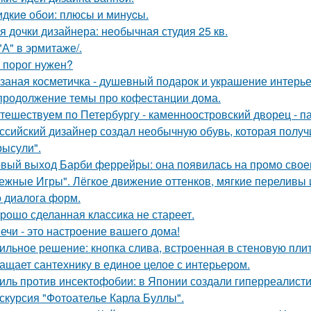
дкиe обои: плюсы и минуcы.
я дочки дизайнера: необычная студия 25 кв.
 "А" в эрмитаже/.
 порог нужен?
заная косметичка - душевный подарок и украшение интерье
продолжение темы про кофестанции дома.
тешествуем по Петербургу - каменноостровский дворец - па
ссийский дизайнер создал необычную обувь, которая полу
рысули".
вый выход Барби феррейры: она появилась на промо своег
ежные Игры". Лёгкое движение оттенков, мягкие переливы
о диалога форм.
рошо сделанная классика не стареет.
ечи - это настроение вашего дома!
ильное решение: кнопка слива, встроенная в стеновую плитк
ащает сантехнику в единое целое с интерьером.
иль против инсектофобии: в Японии создали гиперреалисти
скурсия "Фотоателье Карла Буллы".