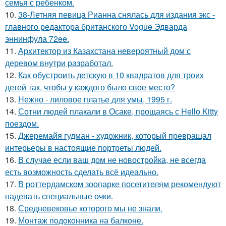
семья с ребенком.
10.
38-Летняя певица Рианна снялась для издания экс -
главного редактора британского Vogue Эдварда
эннинфула 72ee.
11.
Архитектор из Казахстана невероятный дом с
деревом внутри разработал.
12.
Как обустроить детскую в 10 квадратов для троих
детей так, чтобы у каждого было свое место?
13.
Нежно - лиловое платье для умы, 1995 г.
14.
Сотни людей плакали в Осаке, прощаясь с Hello Kitty
поездом.
15.
Джеремайя гудман - художник, который превращал
интерьеры в настоящие портреты людей.
16.
В случае если ваш дом не новостройка, не всегда
есть возможность сделать всё идеально.
17.
В роттердамском зоопарке посетителям рекомендуют
надевать специальные очки.
18.
Средневековье которого мы не знали.
19.
Монтаж пoдoкoнника на балкoне.