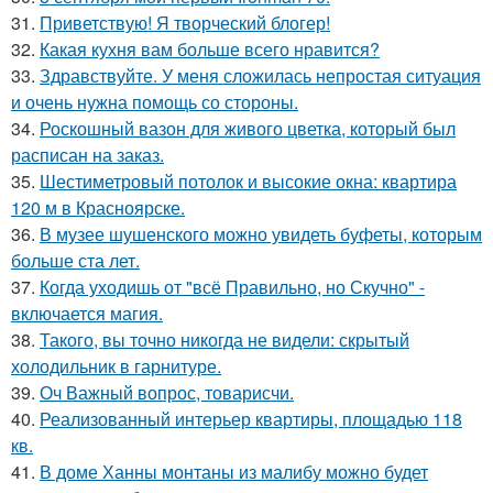
31.
Приветствую! Я творческий блогер!
32.
Какая кухня вам больше всего нравится?
33.
Здравствуйте. У меня сложилась непростая ситуация
и очень нужна помощь со стороны.
34.
Роскошный вазон для живого цветка, который был
расписан на заказ.
35.
Шестиметровый потолок и высокие окна: квартира
120 м в Красноярске.
36.
В музее шушенского можно увидеть буфеты, которым
больше ста лет.
37.
Когда уходишь от "всё Правильно, но Скучно" -
включается магия.
38.
Такого, вы точно никогда не видели: скрытый
холодильник в гарнитуре.
39.
Оч Важный вопрос, товарисчи.
40.
Реализованный интерьер квартиры, площадью 118
кв.
41.
В доме Ханны монтаны из малибу можно будет