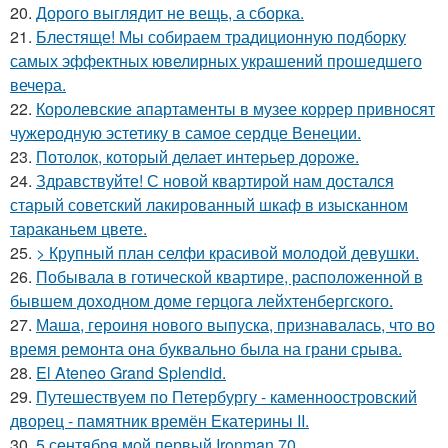
20.
Дорого выглядит не вещь, а сборка.
21.
Блестяще! Мы собираем традиционную подборку
самых эффектных ювелирных украшений прошедшего
вечера.
22.
Королевские апартаменты в музее коррер привносят
чужеродную эстетику в самое сердце Венеции.
23.
Потолок, который делает интерьер дороже.
24.
Здравствуйте! С новой квартирой нам достался
старый советский лакированный шкаф в изысканном
тараканьем цвете.
25.
> Крупный план селфи красивой молодой девушки.
26.
Побывала в готической квартире, расположенной в
бывшем доходном доме герцога лейхтенбергского.
27.
Маша, героиня нового выпуска, признавалась, что во
время ремонта она буквально была на грани срыва.
28.
El Ateneo Grand Splendid.
29.
Путешествуем по Петербургу - каменноостровский
дворец - памятник времён Екатерины II.
30.
5 сентября мой первый Ironman 70.