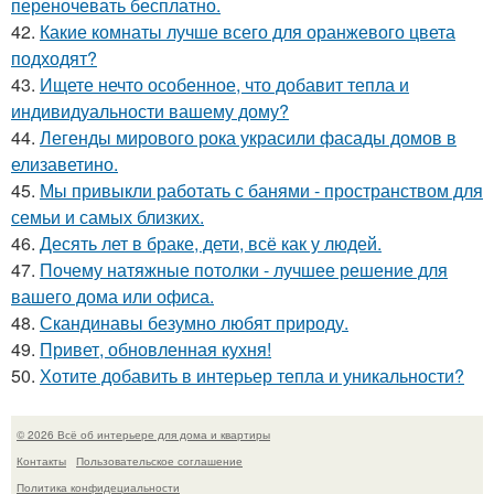
переночевать бесплатно.
42.
Какие комнаты лучше всего для оранжевого цвета
подходят?
43.
Ищете нечто особенное, что добавит тепла и
индивидуальности вашему дому?
44.
Легенды мирового рока украсили фасады домов в
елизаветино.
45.
Мы привыкли работать с банями - пространством для
семьи и самых близких.
46.
Десять лет в браке, дети, всё как у людей.
47.
Почему натяжные потолки - лучшее решение для
вашего дома или офиса.
48.
Скандинавы безумно любят природу.
49.
Привет, обновленная кухня!
50.
Хотите добавить в интерьер тепла и уникальности?
© 2026 Всё об интерьере для дома и квартиры
Контакты
Пользовательское соглашение
Политика конфидециальности