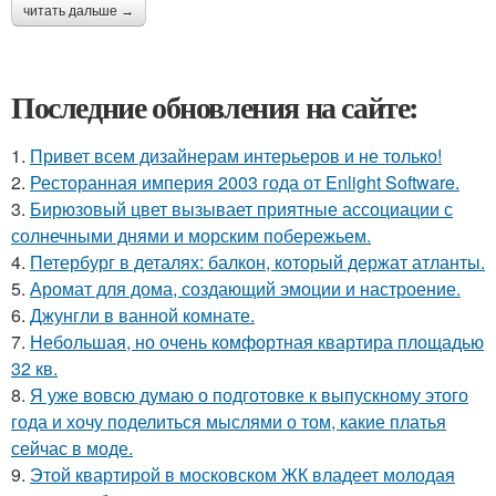
читать дальше →
Последние обновления на сайте:
1.
Привет всем дизайнерам интерьеров и не только!
2.
Ресторанная империя 2003 года от Enlight Software.
3.
Бирюзовый цвет вызывает приятные ассоциации с
солнечными днями и морским побережьем.
4.
Петербург в деталях: балкон, который держат атланты.
5.
Аромат для дома, создающий эмоции и настроение.
6.
Джунгли в ванной комнате.
7.
Небольшая, но очень комфортная квартира площадью
32 кв.
8.
Я уже вовсю думаю о подготовке к выпускному этого
года и хочу поделиться мыслями о том, какие платья
сейчас в моде.
9.
Этой квартирой в московском ЖК владеет молодая