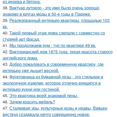
из дерева и бетона.
38.
Виктуар дутрело - это имя было очень хорошо
знакомо в кругах моды в 50-е годы в Париже.
39.
Реализованный интерьер квартиры, площадью 103
кв.
40.
Такой первый этаж дома сделали с совместно со
студией арт фасад.
41.
Мы продолжаем рум - тур по квартире 49 кв.
42.
Викторианский дом 1875 года: тихая красота старого
английского дома.
43.
Добро пожаловать в современную квартиру, где
интерьер уже дышит весной.
44.
Фруктовница из бумажной лозы - это стильное и
экологичное изделие, которое отлично впишется в
интерьер кухни или гостиной.
45.
Это квартира моей знакомой лены.
46.
Зачем красить мебель?
47.
Сталкивая эры, культурные коды и нравы, Вивьен
вествуд создавала нечто совершенно новое,