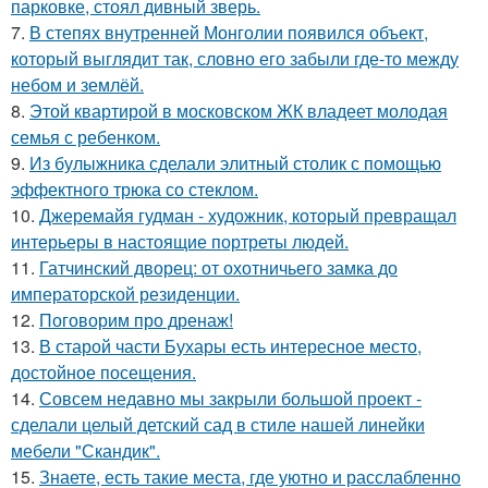
парковке, стоял дивный зверь.
7.
В степях внутренней Монголии появился объект,
который выглядит так, словно его забыли где-то между
небом и землёй.
8.
Этой квартирой в московском ЖК владеет молодая
семья с ребенком.
9.
Из булыжника сделали элитный столик с помощью
эффектного трюка со стеклом.
10.
Джеремайя гудман - художник, который превращал
интерьеры в настоящие портреты людей.
11.
Гатчинский дворец: от охотничьего замка до
императорской резиденции.
12.
Поговорим про дренаж!
13.
В старой части Бухары есть интересное место,
достойное посещения.
14.
Совсем недавно мы закрыли большой проект -
сделали целый детский сад в стиле нашей линейки
мебели "Скандик".
15.
Знаете, есть такие места, где уютно и расслабленно