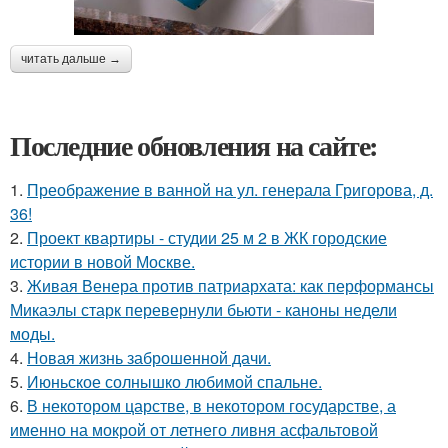
читать дальше →
Последние обновления на сайте:
1.
Преображение в ванной на ул. генерала Григорова, д.
36!
2.
Проект квартиры - студии 25 м 2 в ЖК городские
истории в новой Москве.
3.
Живая Венера против патриархата: как перформансы
Микаэлы старк перевернули бьюти - каноны недели
моды.
4.
Новая жизнь заброшенной дачи.
5.
Июньское солнышко любимой спальне.
6.
В некотором царстве, в некотором государстве, а
именно на мокрой от летнего ливня асфальтовой