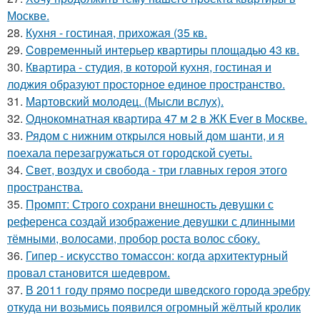
Москве.
28.
Кухня - гостиная, прихожая (35 кв.
29.
Cовременный интерьер квартиры площадью 43 кв.
30.
Квартира - студия, в которой кухня, гостиная и
лоджия образуют просторное единое пространство.
31.
Мартовский молодец. (Мысли вслух).
32.
Однокомнатная квартира 47 м 2 в ЖК Ever в Москве.
33.
Рядом с нижним открылся новый дом шанти, и я
поехала перезагружаться от городской суеты.
34.
Свет, воздух и свобода - три главных героя этого
пространства.
35.
Промпт: Строго сохрани внешность девушки с
референса создай изображение девушки с длинными
тёмными, волосами, пробор роста волос сбоку.
36.
Гипер - искусство томассон: когда архитектурный
провал становится шедевром.
37.
В 2011 году прямо посреди шведского города эребру
откуда ни возьмись появился огромный жёлтый кролик