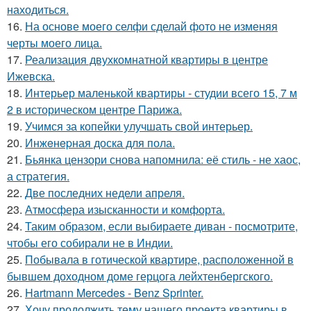
находиться.
16.
На основе моего селфи сделай фото не изменяя
черты моего лица.
17.
Реализация двухкомнатной квартиры в центре
Ижевска.
18.
Интерьер маленькой квартиры - студии всего 15, 7 м
2 в историческом центре Парижа.
19.
Учимся за копейки улучшать свой интерьер.
20.
Инжeнepная доска для пола.
21.
Бьянка цензори снова напомнила: её стиль - не хаос,
а стратегия.
22.
Две последних недели апреля.
23.
Атмосфера изысканности и комфорта.
24.
Таким образом, если выбираете диван - посмотрите,
чтобы его собирали не в Индии.
25.
Побывала в готической квартире, расположенной в
бывшем доходном доме герцога лейхтенбергского.
26.
Hartmann Mercedes - Benz Sprinter.
27.
Хочу продолжить тему нашего проекта квартиры в