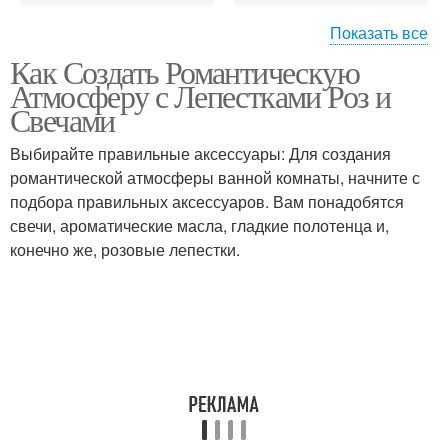
Показать все
Как Создать Романтическую
Романтическая
Искусственные
Атмосферу с Лепестками Роз и
атмосфера
лепестки
Свечами
Выбирайте правильные аксессуары: Для создания
Лепестки для
романтической атмосферы ванной комнаты, начните с
Лепестки для декора
романтического
подбора правильных аксессуаров. Вам понадобятся
эффекта
свечи, ароматические масла, гладкие полотенца и,
конечно же, розовые лепестки.