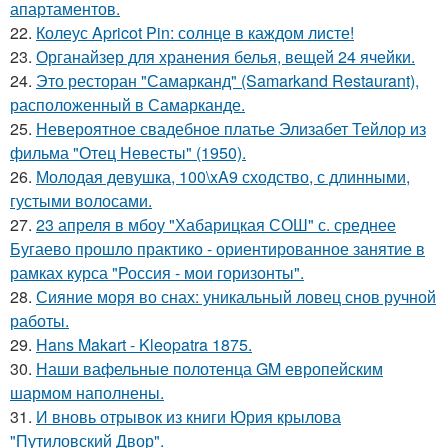
апартаментов.
22.
Колеус Apricot Pin: солнце в каждом листе!
23.
Органайзер для хранения белья, вещей 24 ячейки.
24.
Это ресторан "Самарканд" (Samarkand Restaurant),
расположенный в Самарканде.
25.
Невероятное свадебное платье Элизабет Тейлор из
фильма "Отец Невесты" (1950).
26.
Молодая девушка, 100\xA9 сходство, с длинными,
густыми волосами.
27.
23 апреля в мбоу "Хабарицкая СОШ" с. среднее
Бугаево прошло практико - ориентированное занятие в
рамках курса "Россия - мои горизонты".
28.
Сияние моря во снах: уникальный ловец снов ручной
работы.
29.
Hans Makart - Kleopatra 1875.
30.
Наши вафельные полотенца GM европейским
шармом наполнены.
31.
И вновь отрывок из книги Юрия крылова
"Путиловский Двор".