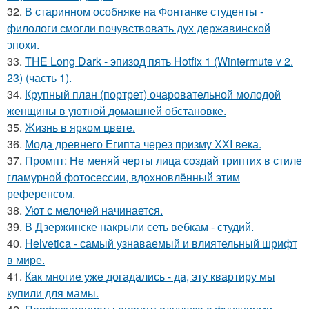
32.
В старинном особняке на Фонтанке студенты -
филологи смогли почувствовать дух державинской
эпохи.
33.
THE Long Dark - эпизод пять Hotfix 1 (Wintermute v 2.
23) (часть 1).
34.
Крупный план (портрет) очаровательной молодой
женщины в уютной домашней обстановке.
35.
Жизнь в ярком цвете.
36.
Мода древнего Египта через призму ХХI века.
37.
Промпт: Не меняй черты лица создай триптих в стиле
гламурной фотосессии, вдохновлённый этим
референсом.
38.
Уют с мелочей начинается.
39.
В Дзержинске накрыли сеть вебкам - студий.
40.
Helvetica - самый узнаваемый и влиятельный шрифт
в мире.
41.
Как многие уже догадались - да, эту квартиру мы
купили для мамы.