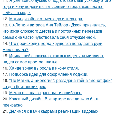
11.
Я уже вовсю думаю о подготовке к выпускному этого
года и хочу поделиться мыслями о том, какие платья
сейчас в моде.
12.
Магия дизайна: от меню до интерьера.
13.
30-Летняя актриса Аня Тейлор - Джой призналась,
что из-за сложного детства и постоянных переездов
семьи она часто чувствовала себя отчужденной.
14.
Что происходит, когда хрущёвка попадает в руки
миллениала?
15.
Ирина шейк показала, как выглядеть на миллион,
надев самое простое платье.
16.
Ханде эрчел выросла в икону стиля.
17.
Подборка идеи для оформления лоджии.
18.
"Не Магия, а Биология": разгадана тайна "монет фей"
со дна британских рек.
19.
Меган вышла в красном - и ошиблась.
20.
Красивый дизайн. В квартире все должно быть
прекрасно.
21.
Делимся с вами кадрами реализации видовых