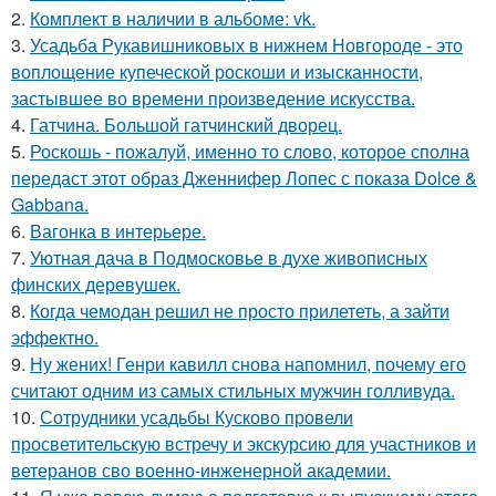
2.
Комплект в наличии в альбоме: vk.
3.
Усадьба Рукавишниковых в нижнем Новгороде - это
воплощение купеческой роскоши и изысканности,
застывшее во времени произведение искусства.
4.
Гатчина. Большой гатчинский дворец.
5.
Роскошь - пожалуй, именно то слово, которое сполна
передаст этот образ Дженнифер Лопес с показа Dolce &
Gabbana.
6.
Вагонка в интерьере.
7.
Уютная дача в Подмосковье в духе живописных
финских деревушек.
8.
Когда чемодан решил не просто прилететь, а зайти
эффектно.
9.
Ну жених! Генри кавилл снова напомнил, почему его
считают одним из самых стильных мужчин голливуда.
10.
Сотрудники усадьбы Кусково провели
просветительскую встречу и экскурсию для участников и
ветеранов сво военно-инженерной академии.