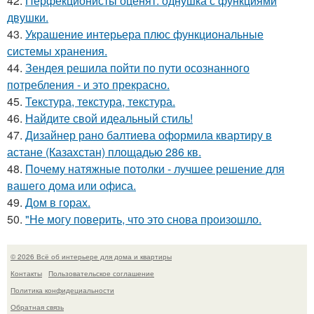
42.
Перфекционисты оценят: однушка с функциями
двушки.
43.
Украшение интерьера плюс функциональные
системы хранения.
44.
Зендея решила пойти по пути осознанного
потребления - и это прекрасно.
45.
Текстура, текстура, текстура.
46.
Найдите свой идеальный стиль!
47.
Дизайнер рано балтиева оформила квартиру в
астане (Казахстан) площадью 286 кв.
48.
Почему натяжные потолки - лучшее решение для
вашего дома или офиса.
49.
Дом в горах.
50.
"Не могу поверить, что это снова произошло.
© 2026 Всё об интерьере для дома и квартиры
Контакты
Пользовательское соглашение
Политика конфидециальности
Обратная связь