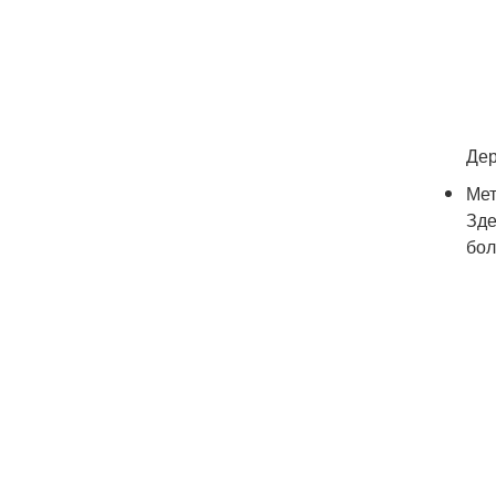
Дер
Мет
Зде
бол