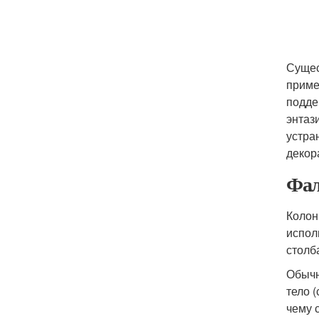
Сущес
приме
подде
энтаз
устра
декор
Фал
Колон
испол
столб
Обычн
тело 
чему 