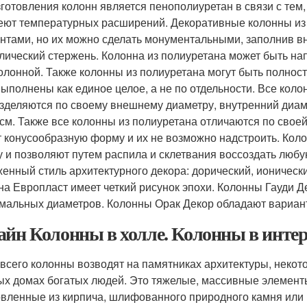
зготовления колонн является пенополиуретан в связи с тем,
еют температурных расширений. Декоративные колонны из
нтами, но их можно сделать монументальными, заполнив вн
лический стержень. Колонна из полиуретана может быть на
олонной. Также колонны из полиуретана могут быть полность
выполнены как единое целое, а не по отдельности. Все коло
зделяются по своему внешнему диаметру, внутренний диаме
4см. Также все колонны из полиуретана отличаются по своей
 конусообразную форму и их не возможно надстроить. Кол
 и позволяют путем распила и склетвания воссоздать любу
енный стиль архитектурного декора: дорический, ионическ
на Европласт имеет четкий рисунок эпохи. Колонны Гауди 
мальных диаметров. Колонны Орак Декор обладают вариан
айн Колонны в холле. Колонны в инте
всего колонны возводят на памятниках архитектуры, некотор
ых домах богатых людей. Это тяжелые, массивные элемент
овленные из кирпича, шлифованного природного камня или 