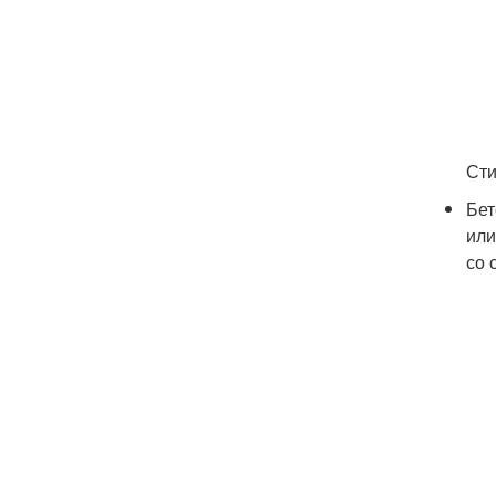
Сти
Бет
или
со 