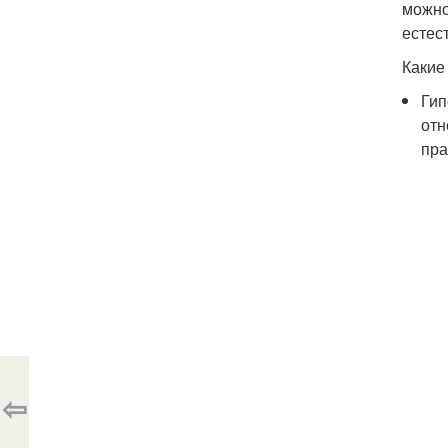
можно
естес
Какие
Гип
отн
пра
⇦