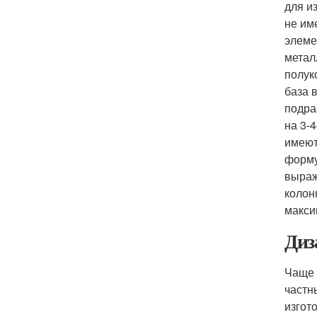
для и
не им
элеме
метал
полук
база 
подра
на 3-
имеют
форму
выраж
колон
макси
Диз
Чаще 
частн
изгот