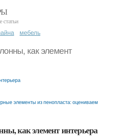
РЫ
е статьи
зайна
мебель
лонны, как элемент
интерьера
турные элементы из пенопласта: оцениваем
нны, как элемент интерьера