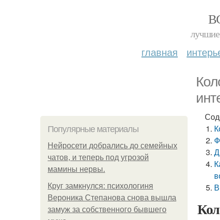
В
лучшие 
главная
интерь
Кол
инт
Сод
К
Популярные материалы
Ф
Нейросети добрались до семейных
Д
чатов, и теперь под угрозой
К
мамины нервы.
в
Круг замкнулся: психологиня
В
Вероника Степанова снова вышла
Кол
замуж за собственного бывшего