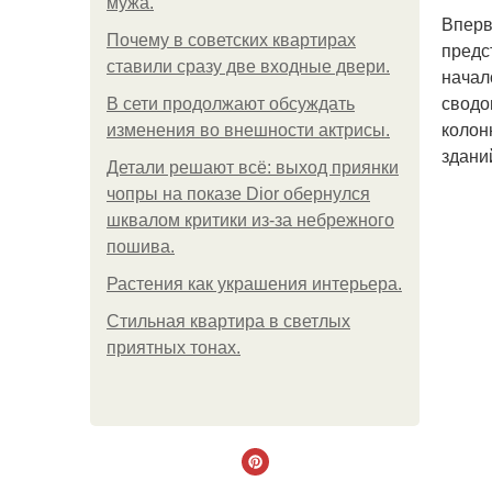
мужа.
Вперв
Почему в советских квартирах
предс
ставили сразу две входные двери.
начал
сводо
В сети продолжают обсуждать
колон
изменения во внешности актрисы.
здани
Детали решают всё: выход приянки
чопры на показе Dior обернулся
шквалом критики из-за небрежного
пошива.
Растения как украшения интерьера.
Стильная квартира в светлых
приятных тонах.