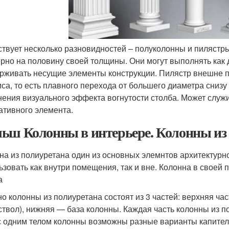
твует несколько разновидностей – полуколонны и пилястр
рно на половину своей толщины. Они могут выполнять как 
рживать несущие элементы конструкции. Пилястр внешне п
иса, то есть плавного перехода от большего диаметра сниз
нения визуального эффекта вогнутости столба. Может служ
ативного элемента.
ьш Колонны в интерьере. Колонны из
на из полиуретана один из основных элемнтов архитектурн
ьзовать как внутри помещения, так и вне. Колонна в своей
а
о колонны из полиуретана состоят из 3 частей: верхняя ча
(ствол), нижняя — база колонны. Каждая часть колонны из п
с одним телом колонны возможны разные варианты капителе