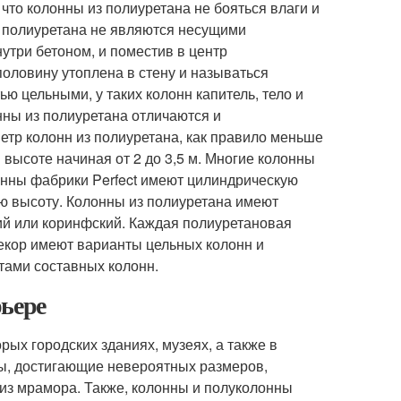
 что колонны из полиуретана не бояться влаги и
 полиуретана не являются несущими
утри бетоном, и поместив в центр
половину утоплена в стену и называться
ю цельными, у таких колонн капитель, тело и
нны из полиуретана отличаются и
тр колонн из полиуретана, как правило меньше
 высоте начиная от 2 до 3,5 м. Многие колонны
онны фабрики Perfect имеют цилиндрическую
ю высоту. Колонны из полиуретана имеют
ий или коринфский. Каждая полиуретановая
Декор имеют варианты цельных колонн и
тами составных колонн.
рьере
ых городских зданиях, музеях, а также в
ы, достигающие невероятных размеров,
из мрамора. Также, колонны и полуколонны