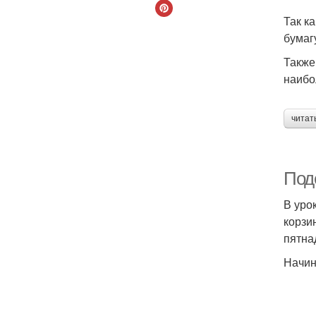
Так к
бумаг
Также
наибо
читат
Поде
В уро
корзи
пятна
Начин