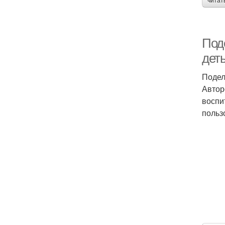
читат
Под
дет
Подел
Автор
воспи
польз