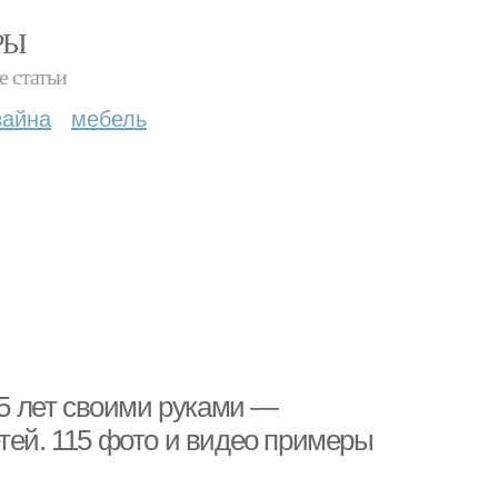
РЫ
е статьи
зайна
мебель
 5 лет своими руками —
тей. 115 фото и видео примеры