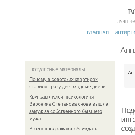
В
лучшие 
главная
интерь
Апп
Популярные материалы
Ап
Почему в советских квартирах
ставили сразу две входные двери.
Круг замкнулся: психологиня
Вероника Степанова снова вышла
Поде
замуж за собственного бывшего
инт
мужа.
соз
В сети продолжают обсуждать