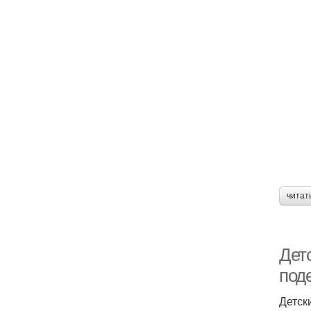
читат
Дет
под
Детск