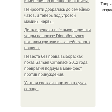
изменения во внешности актрисы.
Творч
возра
Нейросети добрались до семейных
чатов, и теперь под угрозой
мамины нервы.
Детали решают всё: выход приянки
чопры на показе Dior обернулся
шквалом критики из-за небрежного
пошива.
Невеста без права выбора: как
показ Samuel Cirnansck 2012 года
превратил подиум в манифест
против принуждения.
Уютная светлая квартира в лучах
солнца.