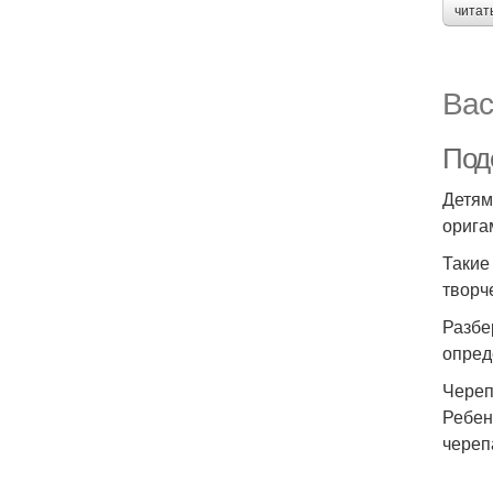
читат
Вас
Поде
Детям
орига
Такие
творч
Разбе
опред
Череп
Ребен
череп