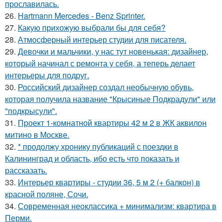
прославилась.
26.
Hartmann Mercedes - Benz Sprinter.
27.
Какую прихожую выбрали бы для себя?
28.
Атмосферный интерьер студии для писателя.
29.
Девочки и мальчики, у нас тут новенькая: дизайнер,
который начинал с ремонта у себя, а теперь делает
интерьеры для подруг.
30.
Российский дизайнер создал необычную обувь,
которая получила название "Крысиные Подкрадули" или
"подкрысули".
31.
Проект 1-комнатной квартиры 42 м 2 в ЖК аквилон
митино в Москве.
32.
* продолжу хронику публикаций с поездки в
Калининград и область, ибо есть что показать и
рассказать.
33.
Интерьер квартиры - студии 36, 5 м 2 (+ балкон) в
красной поляне, Сочи.
34.
Современная неоклассика + минимализм: квартира в
Перми.