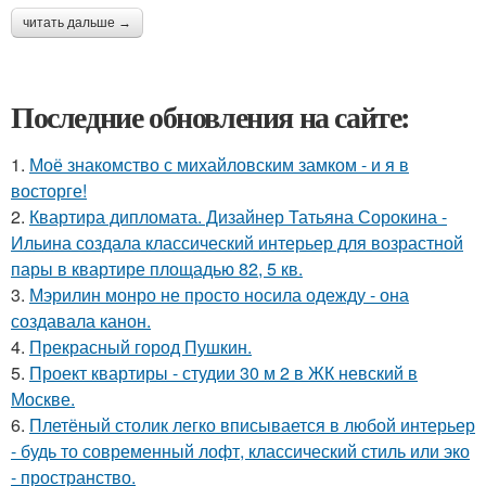
читать дальше →
Последние обновления на сайте:
1.
Моё знакомство с михайловским замком - и я в
восторге!
2.
Квартира дипломата. Дизайнер Татьяна Сорокина -
Ильина создала классический интерьер для возрастной
пары в квартире площадью 82, 5 кв.
3.
Мэрилин монро не просто носила одежду - она
создавала канон.
4.
Прекрасный город Пушкин.
5.
Проект квартиры - студии 30 м 2 в ЖК невский в
Москве.
6.
Плетёный столик легко вписывается в любой интерьер
- будь то современный лофт, классический стиль или эко
- пространство.