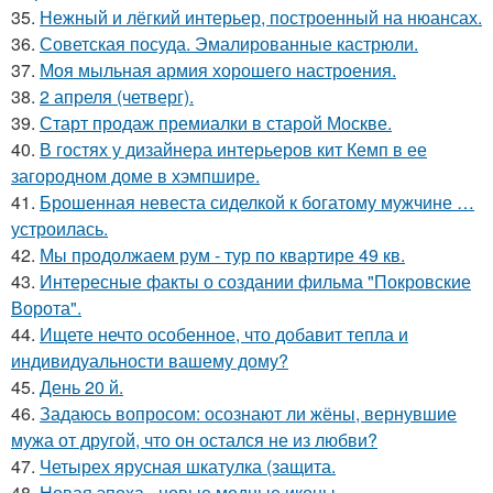
35.
Нежный и лёгкий интерьер, построенный на нюансах.
36.
Советская посуда. Эмалированные кастрюли.
37.
Моя мыльная армия хорошего настроения.
38.
2 апреля (четверг).
39.
Старт продаж премиалки в старой Москве.
40.
В гостях у дизайнера интерьеров кит Кемп в ее
загородном доме в хэмпшире.
41.
Брошенная невеста сиделкой к богатому мужчине …
устроилась.
42.
Мы продолжаем рум - тур по квартире 49 кв.
43.
Интересные факты о создании фильма "Покровские
Ворота".
44.
Ищете нечто особенное, что добавит тепла и
индивидуальности вашему дому?
45.
День 20 й.
46.
Задаюсь вопросом: осознают ли жёны, вернувшие
мужа от другой, что он остался не из любви?
47.
Четырех ярусная шкатулка (защита.
48.
Новая эпоха - новые модные иконы.