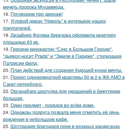
мечеть пророка Мухаммеда.
16.
Поговорим про дренаж!
17.
Угловой диван "Николь" в интерьере наших
покупателей.
18.
Дизайнер Фатима березова оформила квартиру
площадью 63 кв.
19.
Героини кинокартин "Секс в Большом Городе",
"дьявол носит Prada" и "Эмили в Париже", стилизация
Патрисии филд.
20.
План действий для создания будущей кухни мечты.
21.
Проект однокомнатной квартиры 50 м 2 в ЖК АМО в
Санкт-петербурге.
22.
Органайзер шкатулка для украшений и бижутерии
большая.
23.
Один предмет - порядок во всём доме.
24.
Однажды подруга позвала меня отметить её день
рождения в небольшом кафе.
25.
Шотландия благодаря пони в вязаных кардиганах