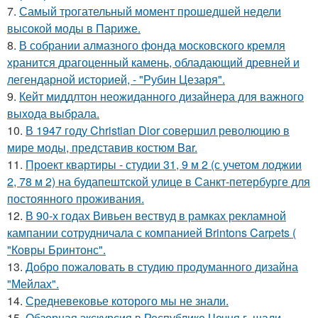
7.
Самый трогательный момент прошедшей недели
высокой моды в Париже.
8.
В собрании алмазного фонда московского кремля
хранится драгоценный камень, обладающий древней и
легендарной историей, - "Рубин Цезаря".
9.
Кейт миддлтон неожиданного дизайнера для важного
выхода выбрала.
10.
В 1947 году Christian Dior совершил революцию в
мире моды, представив костюм Bar.
11.
Проект квартиры - студии 31, 9 м 2 (с учетом лоджии
2, 78 м 2) на будапештской улице в Санкт-петербурге для
постоянного проживания.
12.
В 90-х годах Вивьен вествуд в рамках рекламной
кампании сотрудничала с компанией Brintons Carpets (
"Ковры Бринтонс".
13.
Добро пожаловать в студию продуманного дизайна
"Мейлах".
14.
Средневековье которого мы не знали.
15.
Обзорная экскурсия в Республике Чечня г. шали