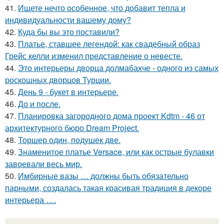
41.
Ищете нечто особенное, что добавит тепла и
индивидуальности вашему дому?
42.
Куда бы вы это поставили?
43.
Платье, ставшее легендой: как свадебный образ
Грейс келли изменил представление о невесте.
44.
Это интерьеры дворца долмабахче - одного из самых
роскошных дворцов Турции.
45.
День 9 - букет в интерьере.
46.
До и после.
47.
Планировка загородного дома проект Kdtm - 46 от
архитектурного бюро Dream Project.
48.
Торшер один, подушек две.
49.
Знаменитое платье Versace, или как острые булавки
завоевали весь мир.
50.
Имбирные вазы … должны быть обязательно
парными, создалась такая красивая традиция в декоре
интерьера ….