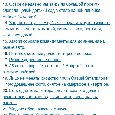
13.
Совсем недавно мы закрыли большой проект -
сделали целый детский сад в стиле нашей линейки
мебели "Скандик".
14.
Запрос на эту съемку был - сохранить аутентичность
семьи, искренность эмоций, кусочек выходного дня,
когда все дома!
15.
Xiaomi собрала команду мечты для доминации на
рынке авто.
16.
Потолок, который делает интерьер дороже.
17.
Резное деревянное панно.
18.
25 лет в эфире: "Квартирный Вопрос" на нтв
отмечает юбилей!
19.
Лицо не менять, сходство 100% Casual Smartphone
Photo домашнее фото, снятое на смартфон в квартире.
20.
Есть одна тема, которая делит всех, кто делает
ремонт или работает в дизайне интерьера, на два
лагеря.
21.
Жидкиe обои: плюсы и минуcы.
22.
Всем привет. Уже просто опускаются руки, не