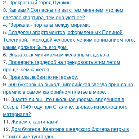
2.
Прекрасный город Пушкин.
3.
Как вам? Согласны ли вы с тем мнением, что чем
светлее квартира, тем она уютнее?
4.
"Зеркала - порталы между мирами.
5.
Владелец апартаментов, оформленных Полиной
Телегиной, - молодой человек с четким пониманием того,
каким должен быть его дом.
6.
Эльза хоск минимализм желанным сделала.
7.
Проверить гардероб на трендовость этим летом
проще, чем кажется.
8.
Правила любви по интеpьеpу.
9.
500 буханок на выход: нигерийская звезда пришла на
премию в самом калорийном платье в мире.
10.
Знаете ли вы, что школьная форма, введённая в
Ссср в 1949 году при Сталине, шилась из роскошного
материала?
11.
Живем с картинами!
12.
Дом блогера. Квартира шведского блогера петры в
Стокгольме тунгарден.