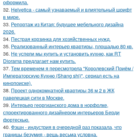
оформила.
32.
Helvetica - самый узнаваемый и влиятельный шрифт
в мире.
33.
Репортаж из Китая: будущее мебельного дизайна
2026.
34.
Пестрая корзинка для хозяйственных нужд.
35.
Реализованный интерьер квартиры, площадью 80 кв.
36.
Не успели мы купить и установить кухню, как RT
Diorama предлагает нам купить.
37.
Тем временем я пересмотрела "Королевский Приём /
Императорскую Кухню (Shang shi)", сериал есть на
кинопоиске).
38.
Проект однокомнатной квартиры 36 м 2 в ЖК
павелецкая сити в Москве.
39.
Интерьер георгианского дома в норфолке,
спроектированного дизайнером интерьеров Берди
фортескью.
40.
Фэшн - индустрия в очередной раз показала, что
границы безумия - вещь весьма условна.