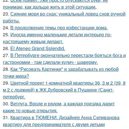
понимаю, как дальше жить в этой ситуации.
23.
Сияние моря во снах: уникальный ловец снов ручной
работы.
24.
В продолжение темы про кофестанции дома.
25.
Иногда именно маленькие детали интерьер по-
настоящему живым делают.
26.
El Ateneo Grand Splendid.
27.
В Петербурге окончательно перестали бояться бога и
гастрономии - там сделали кулич - шаверму.
28.
Как "Рисовать Картинки" и зарабатывать из любой
точки мира?
29.
Цветной проект 1-комнатной квартиры 36, 3 м 2 (39, 8
м 2 с лоджией) в ЖК Дубровский в Пушкине (Санкт-
петербург.
30.
Ветлуга. Вроде и рядом, а каждая поездка дарит
какие то новые открытия.
31.
Квартира в ТЮМЕНИ. Дизайнер Анна Селиванова
квартиру для предпринимателя с двумя детьми