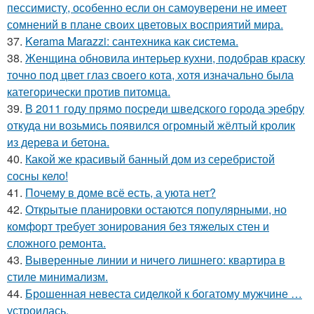
пессимисту, особенно если он самоуверени не имеет
сомнений в плане своих цветовых восприятий мира.
37.
Kerama Marazzi: сантехника как система.
38.
Женщина обновила интерьер кухни, подобрав краску
точно под цвет глаз своего кота, хотя изначально была
категорически против питомца.
39.
В 2011 году прямо посреди шведского города эребру
откуда ни возьмись появился огромный жёлтый кролик
из дерева и бетона.
40.
Какой же красивый банный дом из серебристой
сосны кело!
41.
Почему в доме всё есть, а уюта нет?
42.
Открытые планировки остаются популярными, но
комфорт требует зонирования без тяжелых стен и
сложного ремонта.
43.
Выверенные линии и ничего лишнего: квартира в
стиле минимализм.
44.
Брошенная невеста сиделкой к богатому мужчине …
устроилась.