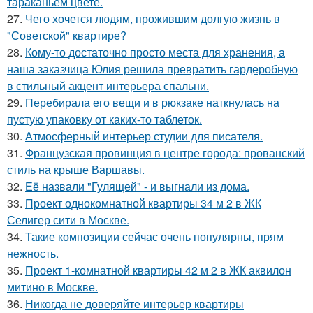
тараканьем цвете.
27.
Чего хочется людям, прожившим долгую жизнь в
"Советской" квартире?
28.
Кому-то достаточно просто места для хранения, а
наша заказчица Юлия решила превратить гардеробную
в стильный акцент интерьера спальни.
29.
Перебирала его вещи и в рюкзаке наткнулась на
пустую упаковку от каких-то таблеток.
30.
Атмосферный интерьер студии для писателя.
31.
Французская провинция в центре города: прованский
стиль на крыше Варшавы.
32.
Её назвали "Гулящей" - и выгнали из дома.
33.
Проект однокомнатной квартиры 34 м 2 в ЖК
Селигер сити в Москве.
34.
Такие композиции сейчас очень популярны, прям
нежность.
35.
Проект 1-комнатной квартиры 42 м 2 в ЖК аквилон
митино в Москве.
36.
Никогда не доверяйте интерьер квартиры