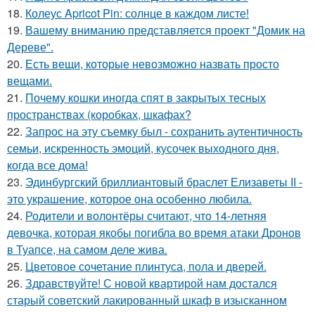
18.
Колеус Apricot Pin: солнце в каждом листе!
19.
Вашему вниманию представляется проект "Домик на
Дереве".
20.
Есть вещи, которые невозможно назвать просто
вещами.
21.
Почему кошки иногда спят в закрытых тесных
пространствах (коробках, шкафах?
22.
Запрос на эту съемку был - сохранить аутентичность
семьи, искренность эмоций, кусочек выходного дня,
когда все дома!
23.
Эдинбургский бриллиантовый браслет Елизаветы II -
это украшение, которое она особенно любила.
24.
Родители и волонтёры считают, что 14-летняя
девочка, которая якобы погибла во время атаки Дронов
в Туапсе, на самом деле жива.
25.
Цветовое сoчетание плинтуса, пола и дверей.
26.
Здравствуйте! С новой квартирой нам достался
старый советский лакированный шкаф в изысканном