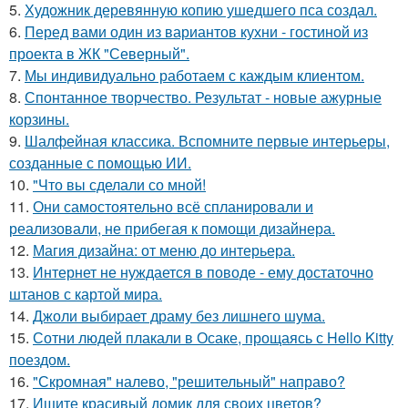
5.
Художник деревянную копию ушедшего пса создал.
6.
Перед вами один из вариантов кухни - гостиной из
проекта в ЖК "Северный".
7.
Мы индивидуально работаем с каждым клиентом.
8.
Спонтанное творчество. Результат - новые ажурные
корзины.
9.
Шалфейная классика. Вспомните первые интерьеры,
созданные с помощью ИИ.
10.
"Что вы сделали со мной!
11.
Они самостоятельно всё спланировали и
реализовали, не прибегая к помощи дизайнера.
12.
Магия дизайна: от меню до интерьера.
13.
Интернет не нуждается в поводе - ему достаточно
штанов с картой мира.
14.
Джоли выбирает драму без лишнего шума.
15.
Сотни людей плакали в Осаке, прощаясь с Hello Kitty
поездом.
16.
"Скромная" налево, "решительный" направо?
17.
Ищите красивый домик для своих цветов?