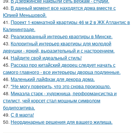
39.
В Дзержинске накрыли сеть вебкам - студий.
40.
В данный момент все находятся дома вместе с
Юлией Меньшовой.
41.
Проект 1-комнатной квартиры 46 м 2 в ЖК Атлантис в
Калининграде.
42.
Реализованный интерьер квартиры в Минске.
43.
Колоритный интерьер квартиры для молодой
девушки - яркий, выразительный и с настроением.
44.
Найдите свой идеальный стиль!
45.
Рассказ про китайский дворец следует начать с
самого главного - все интерьеры дворца подлинные.
46.
Маленький лайфхак для декора дома.
47.
"Не могу поверить, что это снова произошло.
48.
Микаэла старк - художница, перформансистка и
стилист, чей корсет стал мощным символом
бодипозитива.
49.
С 8 марта!
50.
Неординарные решения для вашего жилища.