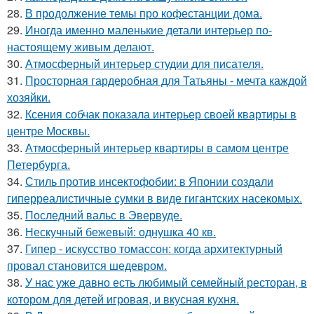
28.
В продолжение темы про кофестанции дома.
29.
Иногда именно маленькие детали интерьер по-
настоящему живым делают.
30.
Атмосферный интерьер студии для писателя.
31.
Просторная гардеробная для Татьяны - мечта каждой
хозяйки.
32.
Ксения собчак показала интерьер своей квартиры в
центре Москвы.
33.
Атмосферный интерьер квартиры в самом центре
Петербурга.
34.
Стиль против инсектофобии: в Японии создали
гиперреалистичные сумки в виде гигантских насекомых.
35.
Последний вальс в Эвервуде.
36.
Нескучный бежевый: однушка 40 кв.
37.
Гипер - искусство томассон: когда архитектурный
провал становится шедевром.
38.
У нас уже давно есть любимый семейный ресторан, в
котором для детей игровая, и вкусная кухня.