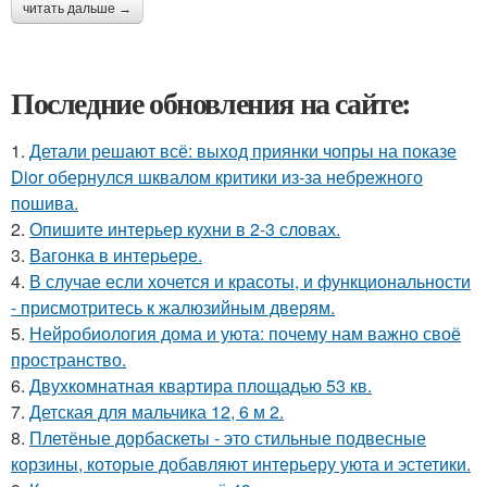
читать дальше →
Последние обновления на сайте:
1.
Детали решают всё: выход приянки чопры на показе
Dior обернулся шквалом критики из-за небрежного
пошива.
2.
Опишите интерьер кухни в 2-3 словах.
3.
Вагонка в интерьере.
4.
В случае если хочется и красоты, и функциональности
- присмотритесь к жалюзийным дверям.
5.
Нейробиология дома и уюта: почему нам важно своё
пространство.
6.
Двухкомнатная квартира площадью 53 кв.
7.
Детская для мальчика 12, 6 м 2.
8.
Плетёные дорбаскеты - это стильные подвесные
корзины, которые добавляют интерьеру уюта и эстетики.