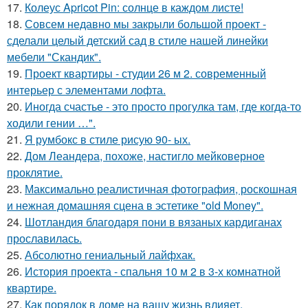
17.
Колеус Apricot Pin: солнце в каждом листе!
18.
Совсем недавно мы закрыли большой проект -
сделали целый детский сад в стиле нашей линейки
мебели "Скандик".
19.
Проект квартиры - студии 26 м 2. современный
интерьер с элементами лофта.
20.
Иногда счастье - это просто прогулка там, где когда-то
ходили гении …".
21.
Я румбокс в стиле рисую 90- ых.
22.
Дом Леандера, похоже, настигло мейковерное
проклятие.
23.
Максимально реалистичная фотография, роскошная
и нежная домашняя сцена в эстетике "old Money".
24.
Шотландия благодаря пони в вязаных кардиганах
прославилась.
25.
Абсолютно гениальный лайфхак.
26.
История проекта - спальня 10 м 2 в 3-х комнатной
квартире.
27.
Как порядок в доме на вашу жизнь влияет.