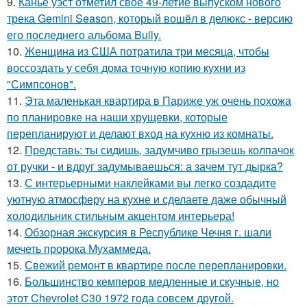
9.
Канье уэст отметил своё 49-летие выпуском нового
трека Gemini Season, который вошёл в делюкс - версию
его последнего альбома Bully.
10.
Женщина из США потратила три месяца, чтобы
воссоздать у себя дома точную копию кухни из
"Симпсонов".
11.
Эта маленькая квартира в Париже уж очень похожа
по планировке на наши хрущевки, которые
перепланируют и делают вход на кухню из комнаты.
12.
Представь: ты сидишь, задумчиво грызешь колпачок
от ручки - и вдруг задумываешься: а зачем тут дырка?
13.
С интерьерными наклейками вы легко создадите
уютную атмосферу на кухне и сделаете даже обычный
холодильник стильным акцентом интерьера!
14.
Обзорная экскурсия в Республике Чечня г. шали
мечеть пророка Мухаммеда.
15.
Свежий ремонт в квартире после перепланировки.
16.
Большинство кемперов медленные и скучные, но
этот Chevrolet C30 1972 года совсем другой.