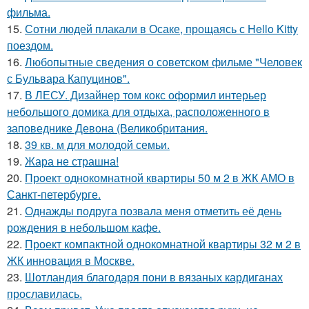
фильма.
15.
Сотни людей плакали в Осаке, прощаясь с Hello Kitty
поездом.
16.
Любопытные сведения о советском фильме "Человек
с Бульвара Капуцинов".
17.
В ЛЕСУ. Дизайнер том кокс оформил интерьер
небольшого домика для отдыха, расположенного в
заповеднике Девона (Великобритания.
18.
39 кв. м для молодой семьи.
19.
Жара не страшна!
20.
Проект однокомнатной квартиры 50 м 2 в ЖК АМО в
Санкт-петербурге.
21.
Однажды подруга позвала меня отметить её день
рождения в небольшом кафе.
22.
Проект компактной однокомнатной квартиры 32 м 2 в
ЖК инновация в Москве.
23.
Шотландия благодаря пони в вязаных кардиганах
прославилась.