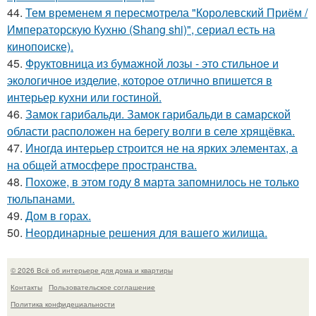
44.
Тем временем я пересмотрела "Королевский Приём /
Императорскую Кухню (Shang shi)", сериал есть на
кинопоиске).
45.
Фруктовница из бумажной лозы - это стильное и
экологичное изделие, которое отлично впишется в
интерьер кухни или гостиной.
46.
Замок гарибальди. Замок гарибальди в самарской
области расположен на берегу волги в селе хрящёвка.
47.
Иногда интерьер строится не на ярких элементах, а
на общей атмосфере пространства.
48.
Похоже, в этом году 8 марта запомнилось не только
тюльпанами.
49.
Дом в горах.
50.
Неординарные решения для вашего жилища.
© 2026 Всё об интерьере для дома и квартиры
Контакты
Пользовательское соглашение
Политика конфидециальности