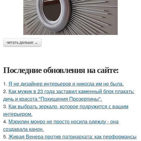
читать дальше →
Последние обновления на сайте:
1.
Я не дизайнер интерьеров и никогда им не была.
2.
Как мужик в 23 года заставил каменный блок плакать:
дичь и красота "Похищения Прозерпины".
3.
Как выбрать зеркало, которое подружится с вашим
интерьером.
4.
Мэрилин монро не просто носила одежду - она
создавала канон.
5.
Живая Венера против патриархата: как перформансы