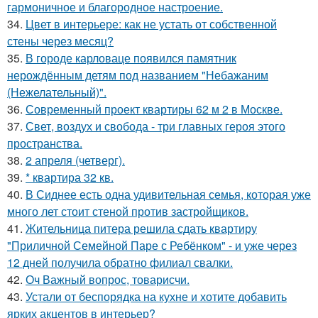
гармоничное и благородное настроение.
34.
Цвет в интерьере: как не устать от собственной
стены через месяц?
35.
В городе карловаце появился памятник
нерождённым детям под названием "Небажаним
(Нежелательный)".
36.
Современный проект квартиры 62 м 2 в Москве.
37.
Свет, воздух и свобода - три главных героя этого
пространства.
38.
2 апреля (четверг).
39.
* квартира 32 кв.
40.
В Сиднее есть одна удивительная семья, которая уже
много лет стоит стеной против застройщиков.
41.
Жительница питера решила сдать квартиру
"Приличной Семейной Паре с Ребёнком" - и уже через
12 дней получила обратно филиал свалки.
42.
Оч Важный вопрос, товарисчи.
43.
Устали от беспорядка на кухне и хотите добавить
ярких акцентов в интерьер?