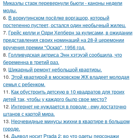
Микаэлы старк перевернули бьюти - каноны недели
моды.
6.
В воркутинском посёлке воргашор, который
постепенно пустеет, остался один необычный жилец.
7.
Грейс келли и Одри Хепберн за кулисами, в ожидании
представления своих номинаций на 28-й церемонии
вручения премии "Оскар", 1956 год.
8.
Голливудская актриса Энн хэтэуэй сообщила, что
беременна в третий раз.
9.
Шикарный ремонт небольшой квартиры.
10.
Этой квартирой в московском ЖК владеет молодая
семья с ребенком.
11.
Как обустроить детскую в 10 квадратов для троих
детей так, чтобы у каждого было свое место?
12.
Интернет не нуждается в поводе - ему достаточно
штанов с картой мира.
13.
Неочевидные минусы жихни в квартире в большом
городе.
14.
Дьявол носит Prada 2: во что одеты персонажи