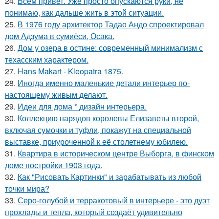
24.
Всем привет. Уже просто опускаются руки, не
понимаю, как дальше жить в этой ситуации.
25.
В 1976 году архитектор Тадао Андо спроектировал
дом Адзума в сумиёси, Осака.
26.
Дом у озера в остине: современный минимализм с
техасским характером.
27.
Hans Makart - Kleopatra 1875.
28.
Иногда именно маленькие детали интерьер по-
настоящему живым делают.
29.
Идеи для дома * дизайн интерьера.
30.
Коллекцию нарядов королевы Елизаветы второй,
включая сумочки и туфли, покажут на специальной
выставке, приуроченной к её столетнему юбилею.
31.
Квартира в историческом центре Выборга, в финском
доме постройки 1903 года.
32.
Как "Рисовать Картинки" и зарабатывать из любой
точки мира?
33.
Серо-голубой и терракотовый в интерьере - это дуэт
прохлады и тепла, который создаёт удивительно