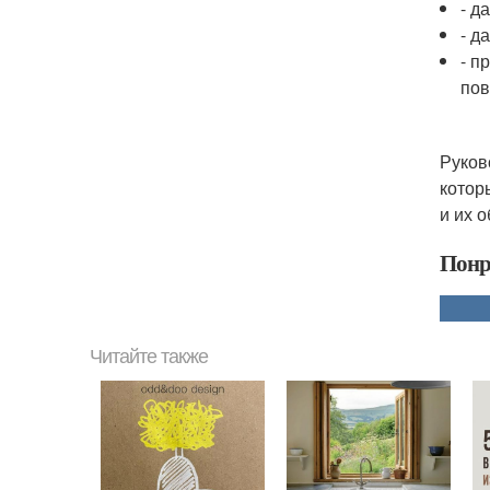
- д
- д
- п
пов
Руков
котор
и их 
Понр
Читайте также