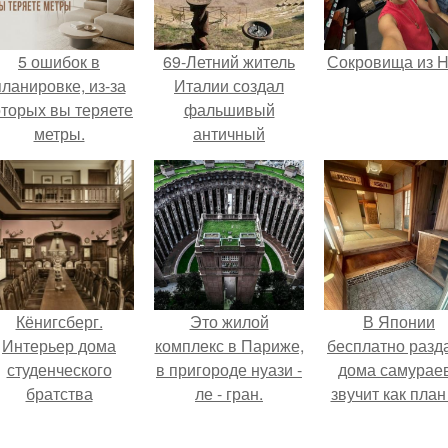
5 ошибок в
69-Летний житель
Сокровища из Ho
планировке, из-за
Италии создал
оторых вы теряете
фальшивый
метры.
античный
амфитеатр и
долгое время
успешно выдавал
его за настоящее
историческое
наследие.
Кёнигсберг.
Это жилой
В Японии
Интерьер дома
комплекс в Париже,
бесплатно разд
студенческого
в пригороде нуази -
дома самураев
братства
ле - гран.
звучит как план
"Германия".
новую жизнь