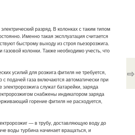
электрический разряд. В колонках с таким типом
остоянно. Именно такая эксплуатация считается
твуют быстрому выходу из строя пьезорозжига.
 газовой колонки. Также необходимо учесть, что
⇨
еских усилий для розжига фитиля не требуется,
но с подачей газа включаются автоматически при
е электророзжига служат батарейки, заряда
 электророзжигом снабжены индикатором заряда
держивающий горение фитиля не расходуется,
ектророзжиг — в трубу, доставляющую воду до
аче воды турбина начинает вращаться, и