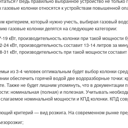
итаться? Ведь правильно выбранное устройство не только га
ак газовые колонки относятся к устройствам повышенной оп
м критерием, который нужно учесть, выбирая газовый водо
рию газовые колонки делятся на следующие категории:
7-19 кВт, производительность колонки при такой мощности бу
22-24 кВт, производительность составит 13-14 литров за мин
28-31 кВт, производительность при такой мощности составит 
емьи из 3-4 человек оптимальным будет выбор колонки сре
янии обеспечить горячей водой две водоразборные точки: к
те. Также не будет лишним упомянуть, что в документации п
сти: номинальная (полная) и полезная. Учитывать необход
 слагаемое номинальной мощности и КПД колонки. КПД сов
ющий критерий — вид розжига. На современном рынке пред
ьезорозжиг;