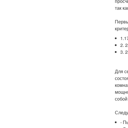
просч
так к
Первы
крите
1.1
2. 
3. 
Для с
состо
комна
мощно
собой
Следу
- П