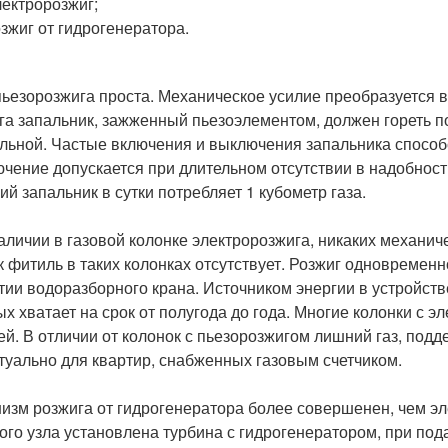
лектророзжиг;
озжиг от гидрогенератора.
пьезорозжига проста. Механическое усилие преобразуется в 
га запальник, зажженный пьезоэлементом, должен гореть п
льной. Частые включения и выключения запальника способс
чение допускается при длительном отсутствии в надобности
ий запальник в сутки потребляет 1 кубометр газа.
аличии в газовой колонке электророзжига, никаких механич
ак фитиль в таких колонках отсутствует. Розжиг одновремен
тии водоразборного крана. Источником энергии в устройств
ых хватает на срок от полугода до года. Многие колонки с
ей. В отличии от колонок с пьезорозжигом лишний газ, под
ктуально для квартир, снабженных газовым счетчиком.
изм розжига от гидрогенератора более совершенен, чем эл
ого узла установлена турбина с гидрогенератором, при под