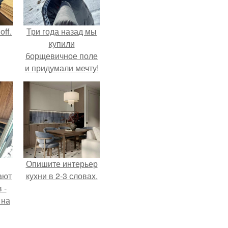
ff.
Три года назад мы
купили
борщевичное поле
и придумали мечту!
Опишите интерьер
ают
кухни в 2-3 словах.
 -
 на
.