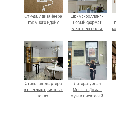
Откуда у дизайнера
Дримскроллинг -
так много идей?
новый формат
мечтательности.
к
Стильная квартира
Литературная
в светлых приятных
Москва. Дома -
тонах.
музеи писателей.