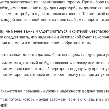
уется электроэнергия, разжигающая горелку. При выборе газ
еобходимое давление воды для гидротурбины должно составл
е, чем это требуется для остальных колонок. Так же такой в
 с водой повышенной жесткости или слабым напором такие 
им, не менее важным будет считаться и критерий безопасн
и следует знать, что надежной и безопасной будет та колонк
ания пламени и от возникновения «обратной тяги».
того газовая колонка должна быть оснащена следующими у
атчиком тяги, который не будет включать колонку или же ее 
атчиком ионизации, который перекроет подачу газу при пот
атчиком горения, который перекроет подачу газа при затуха
 скажется на повышении уровня надежности водонагревате
атчик потока, который будет автоматически включать, и вык
одой;