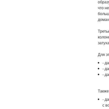
образ
что н
больш
домах
Треть
колонк
затух
Для э
- д
- д
- д
Также
- д
с в