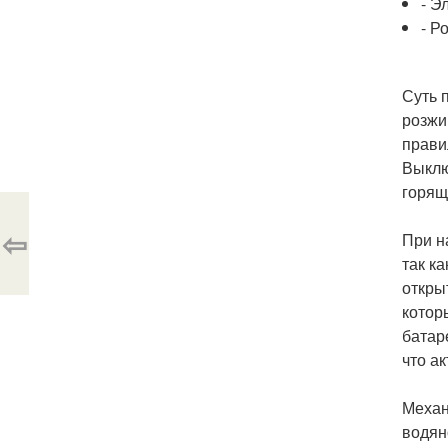
- Э
- Р
Суть 
розжи
прави
Выклю
горящ
⇦
При н
так к
откры
котор
батар
что а
Механ
водян