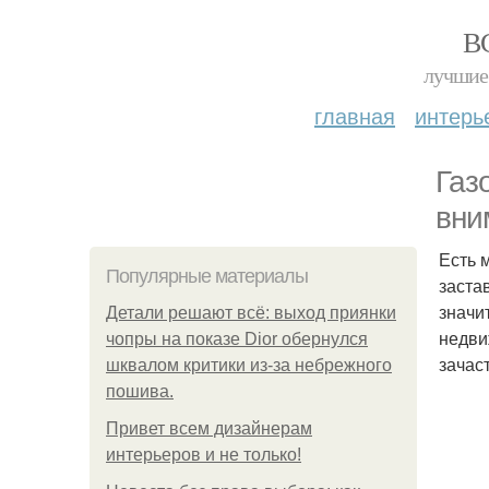
В
лучшие 
главная
интерь
Газ
вни
Есть 
Популярные материалы
заста
значи
Детали решают всё: выход приянки
недви
чопры на показе Dior обернулся
зачас
шквалом критики из-за небрежного
пошива.
Привет всем дизайнерам
интерьеров и не только!