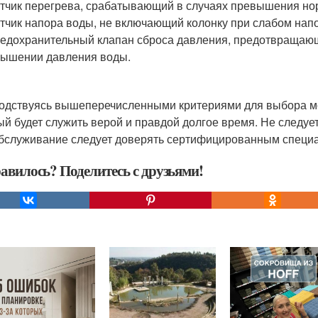
атчик перегрева, срабатывающий в случаях превышения н
атчик напора воды, не включающий колонку при слабом нап
редохранительный клапан сброса давления, предотвращаю
ышении давления воды.
одствуясь вышеперечисленными критериями для выбора мо
ый будет служить верой и правдой долгое время. Не следует 
обслуживание следует доверять сертифицированным специ
авилось? Поделитесь с друзьями!