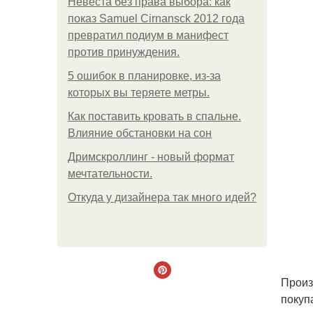
Невеста без права выбора: как
показ Samuel Cirnansck 2012 года
превратил подиум в манифест
против принуждения.
5 ошибок в планировке, из-за
которых вы теряете метры.
Как поставить кровать в спальне.
Влияние обстановки на сон
Дримскроллинг - новый формат
мечтательности.
Откуда у дизайнера так много идей?
Произ
покуп