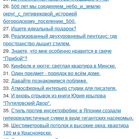
26.
500 лет мы соединяем_небо_и_землю
округ_с_пятивековой_историей
богородскому_поселению_500.
27.
Ищете идеальный подарок?
28.
Реализованный двухуровневый пентхаус: где
пространство дышит стилем.
29.
Знаете, что мне особенно нравится в свече
"Прибой"?
30.
Кинфолк и хюгге: светлая квартира в Минске.
31.
Один предмет - порядок во всём доме.
32.
Давайте познакомимся поближе.
33.
Атмосферный интерьер студии для писателя.
34.
И вновь отрывок из книги Юрия крылова
"Путиловский Двор".
35.
Стиль против инсектофобии: в Японии создали
гиперреалистичные сумки в виде гигантских насекомых.
36.
Шестиметровый потолок и высокие окна: квартира
120 м в Красноярске.