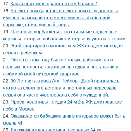
17.
Какая прихожая нравится вам больше?
18.
В некотором царстве, в некотором государстве, а
именно на мокрой от летнего ливня асфальтовой
парковке, стоял дивный зверь.
19.
Плетёные дорбаскеты - это стильные подвесные
корзины, которые добавляют интерьеру уюта и эстетики.
20.
Этой квартирой в московском ЖК владеет молодая
семья с ребенком.
21.
Питер в этом году был не только рабочим, но и
полным нежности, красивых выходов и ностальгии в
любимой моей питерской квартире.
22.
30-Летняя актриса Аня Тейлор - Джой призналась,
что из-за сложного детства и постоянных переездов
семьи она часто чувствовала себя отчужденной.
23.
Проект квартиры - студии 24 м 2 в ЖК дмитровское
небо в Москве.
24.
Оказывается бабушкин шик в интерьере может быть
модным!
25.
Двухкомнатная квартира площадью 64 кв.