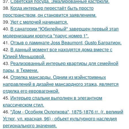
37.
Советская посуда. Эмалированные кастрюли.
38.
Когда интерьер перестаёт быть просто
пространством, он становится заявлением.
39.
Уют с мелочей начинается.
40.
В санатории "Юбилейный" завершен первый этап
модернизации корпуса "парус номер 1".
41.
Отзыв о ламинате Joss Beaumont, Gusto Багратион.
42.
В данный момент все находятся дома вместе с
Юлией Меньшовой.
43.
Реализованный интерьер квартиры для семейной
пары, в Тюмени.
44.
Отделка мансарды. Одним из мэйнстримных
направлений в дизайне мансардного этажа, является
отделка его евровагонкой.
45.
Интерьер спальни выполнен в элегантном
классическом стил.
46.
"Дом - Особняк Охлопкова", 1875-1876 гг. (г. великий
Устюг, ул. красная, 96) - объект культурного наследия
регионального значения.