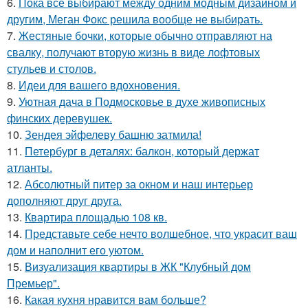
6.
Пока все выбирают между одним модным дизайном и
другим, Меган Фокс решила вообще не выбирать.
7.
Жестяные бочки, которые обычно отправляют на
свалку, получают вторую жизнь в виде лофтовых
стульев и столов.
8.
Идеи для вашего вдохновения.
9.
Уютная дача в Подмосковье в духе живописных
финских деревушек.
10.
Зендея эйфелеву башню затмила!
11.
Петербург в деталях: балкон, который держат
атланты.
12.
Абсолютный питер за окном и наш интерьер
дополняют друг друга.
13.
Квартира площадью 108 кв.
14.
Представьте себе нечто волшебное, что украсит ваш
дом и наполнит его уютом.
15.
Визуализация квартиры в ЖК "Клубный дом
Премьер".
16.
Какая кухня нравится вам больше?