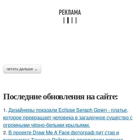
читать дальше →
Последние обновления на сайте:
1.
Дизайнеры показали Eclipse Seraph Gown - платье,
которое превращает человека в загадочное существо с
огромными чёрно-белыми крыльями.
2.
В проекте Draw Me A Face фотограф пит стар и
визажистка Тициана Раймондо превратили детские