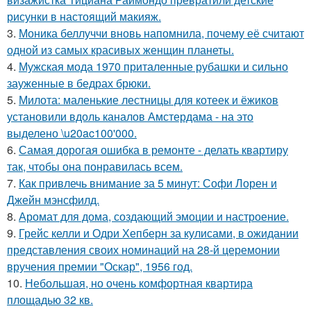
рисунки в настоящий макияж.
3.
Моника беллуччи вновь напомнила, почему её считают
одной из самых красивых женщин планеты.
4.
Мужская мода 1970 приталенные рубашки и сильно
зауженные в бедрах брюки.
5.
Милота: маленькие лестницы для котеек и ёжиков
установили вдоль каналов Амстердама - на это
выделено \u20ac100'000.
6.
Самая дорогая ошибка в ремонте - делать квартиру
так, чтобы она понравилась всем.
7.
Как привлечь внимание за 5 минут: Софи Лорен и
Джейн мэнсфилд.
8.
Аромат для дома, создающий эмоции и настроение.
9.
Грейс келли и Одри Хепберн за кулисами, в ожидании
представления своих номинаций на 28-й церемонии
вручения премии "Оскар", 1956 год.
10.
Небольшая, но очень комфортная квартира
площадью 32 кв.