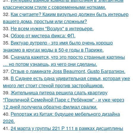
классическом стиле с современными нотками.
32.
Как считаете? Каким визульно должен быть интерьер
вашего дома, простым или сложным?
33.
Не всем нужен "Воздух" в интерьере.
34.
Обзор от мистера фикса: ФП.
35.
Виктуар дутрело - это имя было очень хорошо
знакомо в кругах моды в 50-е годы в Париже.
36.
Сначала кажется, что это просто странные картины
… но потом узнаешь, из чего они сделаны.
37.
Отзыв о ламинате Joss Beaumont, Gusto Багратион.
38.
В Сиднее есть одна удивительная семья, которая уже
много лет стоит стеной против застройщиков.
39.
Жительница питера решила сдать квартиру
"Приличной Семейной Паре с Ребёнком" - и уже через
12 дней получила обратно филиал свалки.
40.
Репортаж из Китая: будущее мебельного дизайна
2026.
41.
24 марта у группы 221 Р 111 в рамках дисциплины