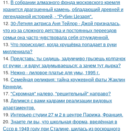
11.
В собрании алмазного фонда московского кремля
хранится драгоценный камень, обладающий древней и
легендарной историей, - "Рубин Цезаря".
12.
30-Летняя актриса Аня Тейлор - Джой призналась,
что из-за сложного детства и постоянных переездов
семьи она часто чувствовала себя отчужденной.
13.
Что происходит, когда хрущёвка попадает в руки
миллениала?
14.
Представь: ты сидишь, задумчиво грызешь колпачок
от ручки - и вдруг задумываешься: а зачем тут дырка?
15.
Нежно - лиловое платье для умы, 1995 г.
16.
Семейная реликвия: тайна кружевной фаты Жаклин
Кеннеди.
17.
"Скромная" налево, "решительный" направо?
18.
Делимся с вами кадрами реализации видовых
апартаментов.
19.
Интерьер студии 27 м 2 в центре Парижа, Франция.
20.
Знаете ли вы, что школьная форма, введённая в
Ссср в 1949 году при Сталине, шилась из роскошного