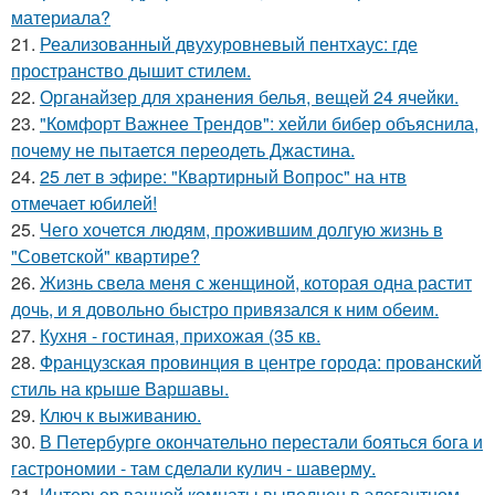
материала?
21.
Реализованный двухуровневый пентхаус: где
пространство дышит стилем.
22.
Органайзер для хранения белья, вещей 24 ячейки.
23.
"Комфорт Важнее Трендов": хейли бибер объяснила,
почему не пытается переодеть Джастина.
24.
25 лет в эфире: "Квартирный Вопрос" на нтв
отмечает юбилей!
25.
Чего хочется людям, прожившим долгую жизнь в
"Советской" квартире?
26.
Жизнь свела меня с женщиной, которая одна растит
дочь, и я довольно быстро привязался к ним обеим.
27.
Кухня - гостиная, прихожая (35 кв.
28.
Французская провинция в центре города: прованский
стиль на крыше Варшавы.
29.
Ключ к выживанию.
30.
В Петербурге окончательно перестали бояться бога и
гастрономии - там сделали кулич - шаверму.
31.
Интерьер ванной комнаты выполнен в элегантном