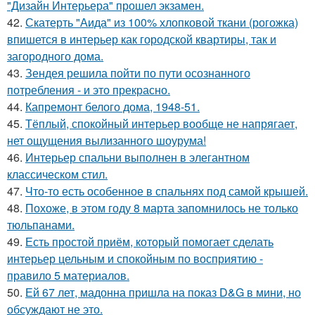
"Дизайн Интерьера" прошел экзамен.
42.
Скатерть "Аида" из 100% хлопковой ткани (рогожка)
впишется в интерьер как городской квартиры, так и
загородного дома.
43.
Зендея решила пойти по пути осознанного
потребления - и это прекрасно.
44.
Капремонт белого дома, 1948-51.
45.
Тёплый, спокойный интерьер вообще не напрягает,
нет ощущения вылизанного шоурума!
46.
Интерьер спальни выполнен в элегантном
классическом стил.
47.
Что-то есть особенное в спальнях под самой крышей.
48.
Похоже, в этом году 8 марта запомнилось не только
тюльпанами.
49.
Есть простой приём, который помогает сделать
интерьер цельным и спокойным по восприятию -
правило 5 материалов.
50.
Ей 67 лет, мадонна пришла на показ D&G в мини, но
обсуждают не это.