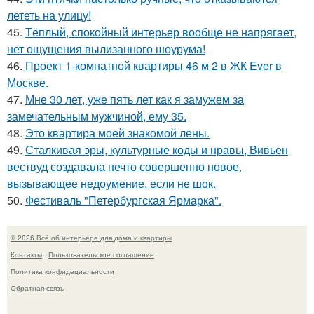
лететь на улицу!
45.
Тёплый, спокойный интерьер вообще не напрягает,
нет ощущения вылизанного шоурума!
46.
Проект 1-комнатной квартиры 46 м 2 в ЖК Ever в
Москве.
47.
Мне 30 лет, уже пять лет как я замужем за
замечательным мужчиной, ему 35.
48.
Это квартира моей знакомой лены.
49.
Сталкивая эры, культурные коды и нравы, Вивьен
вествуд создавала нечто совершенно новое,
вызывающее недоумение, если не шок.
50.
Фестиваль "Петербургская Ярмарка".
© 2026 Всё об интерьере для дома и квартиры
Контакты
Пользовательское соглашение
Политика конфидециальности
Обратная связь