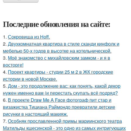
Последние обновления на сайте:
1.
Сокровища из Hoff.
2.
Двухкомнатная квартира в стиле сканди кинфолк и
мебелью 50-х годов в высотке на котельнической.
3.
Моё знакомство с михайловским замком - и я в
восторге!
4.
Проект квартиры - студии 25 м 2 в ЖК городские
истории в новой Москве.
5.
Дом - это продолжение вас: как понять, какой декор
нужен именно вам (и перестать скупать всё подряд?
6.
В проекте Draw Me A Face фотограф пит стар и
визажистка Тициана Раймондо превратили детские
рисунки в настоящий макияж.
7.
Особняк прославленной примы мариинского театра
Матильды кшесинской - это одно из самых интригующих