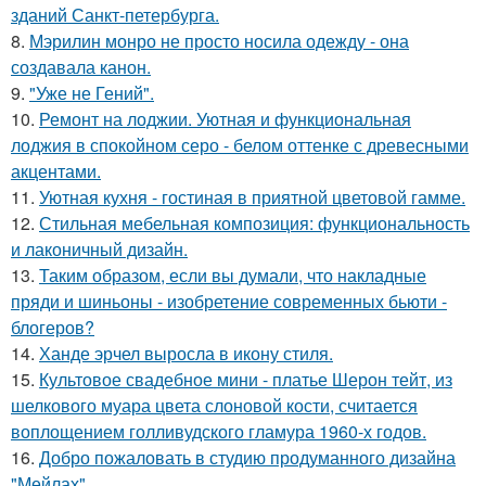
зданий Санкт-петербурга.
8.
Мэрилин монро не просто носила одежду - она
создавала канон.
9.
"Уже не Гений".
10.
Ремонт на лоджии. Уютная и функциональная
лоджия в спокойном серо - белом оттенке с древесными
акцентами.
11.
Уютная кухня - гостиная в приятной цветовой гамме.
12.
Стильная мебельная композиция: функциональность
и лаконичный дизайн.
13.
Таким образом, если вы думали, что накладные
пряди и шиньоны - изобретение современных бьюти -
блогеров?
14.
Ханде эрчел выросла в икону стиля.
15.
Культовое свадебное мини - платье Шерон тейт, из
шелкового муара цвета слоновой кости, считается
воплощением голливудского гламура 1960-х годов.
16.
Добро пожаловать в студию продуманного дизайна
"Мейлах".