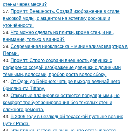
стены через месяц?
37.
Промпт: Внешность. Создай изображение в стиле
высокой моды, с акцентом на эстетику роскоши и
утончённости.
38.
Что можно сделать из плитки, кроме стен, и не ,
внимание, только в ванной?
39.
Современная неоклассика + минимализм: квартира в
Перми.
40.
Промпт: Строго сохрани внешность девушки с
референса создай изображение девушки с длинными
тёмными, волосами, пробор роста волос сбоку.
41.
От Одри до Бейонсе: четыре выхода величайшего
бриллианта Tiffany.
42.
Открытые планировки остаются популярными, но
комфорт требует зонирования без тяжелых стен и
сложного ремонта.
43.
В 2005 году в безлюдной техасской пустыне возник
бутик Prada.
44.
Эти птички настолько ручные, что отказываются