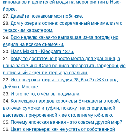
киноманов и ценителей моды на мероприятии в Нью-
йорке.
27.
Давайте познакомимся поближе.
28.
Дом у озера в остине: современный минимализм с
техасским характером.
29.
Всю неделю какая-то выпавшая из-за погоды) но
ездила на всякие съемочки.
30.
Hans Makart - Kleopatra 1875.
31.
Кому-то достаточно просто места для хранения, а
наша заказчица Юлия решила превратить гардеробную
в стильный акцент интерьера спальни.
32.
Интерьер квартиры - студии 28, 5 м 2 в ЖК город
Дейли в Москве.
33.
И это не то, о чём вы подумали.
34.
Коллекцию нарядов королевы Елизаветы второй,
включая сумочки и туфли, покажут на специальной
выставке, приуроченной к её столетнему юбилею.
35.
Почему японская ванная - это совсем другой мир?
36.
Цвет в интерьере: как не устать от собственной