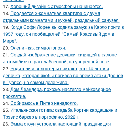
17.
Хороший дизайн с атмосферы начинается.
18.
Продаётся 2-комнатная квартира с двумя
отдельными комнатами и кухней, раздельный санузел.
19.
Когда Софи Лорен выходила замуж за Карло понти в
1957 году, он пообещал ей "Самый Красивый дом в
Мире".
20.
Олени - как символ эпохи.
21.
Создай изображение девушки, сидящей в салоне
автомобиля в расслабленной, но уверенной позе.
22.
Родители и волонтёры считают, что 14-летняя
девочка, которая якобы погибла во время атаки Дронов
в Туапсе, на самом деле жива.
23.
Дом Леандера, похоже, настигло мейковерное
проклятие.
24.
Собираюсь в Питер ненадолго.
25.
Итальянская готика: свадьба Кортни кардашьян и
Трэвис баркер в портофино, 2022 г.
26.
Эмма стоун устроила настоящий праздник для