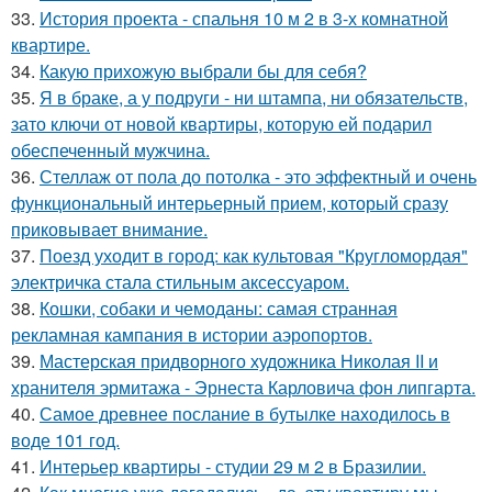
33.
История проекта - спальня 10 м 2 в 3-х комнатной
квартире.
34.
Какую прихожую выбрали бы для себя?
35.
Я в браке, а у подруги - ни штампа, ни обязательств,
зато ключи от новой квартиры, которую ей подарил
обеспеченный мужчина.
36.
Стеллаж от пола до потолка - это эффектный и очень
функциональный интерьерный прием, который сразу
приковывает внимание.
37.
Поезд уходит в город: как культовая "Кругломордая"
электричка стала стильным аксессуаром.
38.
Кошки, собаки и чемоданы: самая странная
рекламная кампания в истории аэропортов.
39.
Мастерская придворного художника Николая II и
хранителя эрмитажа - Эрнеста Карловича фон липгарта.
40.
Самое древнее послание в бутылке находилось в
воде 101 год.
41.
Интерьер квартиры - студии 29 м 2 в Бразилии.