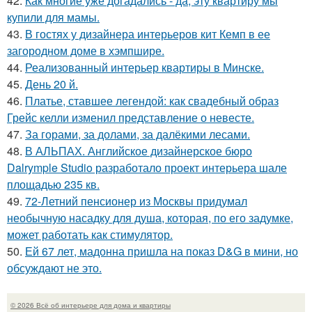
42.
Как многие уже догадались - да, эту квартиру мы
купили для мамы.
43.
В гостях у дизайнера интерьеров кит Кемп в ее
загородном доме в хэмпшире.
44.
Реализованный интерьер квартиры в Минске.
45.
День 20 й.
46.
Платье, ставшее легендой: как свадебный образ
Грейс келли изменил представление о невесте.
47.
За горами, за долами, за далёкими лесами.
48.
В АЛЬПАХ. Английское дизайнерское бюро
Dalrymple Studio разработало проект интерьера шале
площадью 235 кв.
49.
72-Летний пенсионер из Москвы придумал
необычную насадку для душа, которая, по его задумке,
может работать как стимулятор.
50.
Ей 67 лет, мадонна пришла на показ D&G в мини, но
обсуждают не это.
© 2026 Всё об интерьере для дома и квартиры