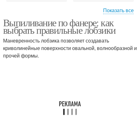
Показать все
Выпиливание по фанере: как
Электролобзик для
выбрать правильные лобзики
выпиливания
Маневренность лобзика позволяет создавать
криволинейные поверхности овальной, волнообразной и
прочей формы.