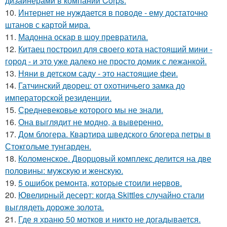
дизайнерами в компании Corps.
10.
Интернет не нуждается в поводе - ему достаточно
штанов с картой мира.
11.
Мадонна оскар в шоу превратила.
12.
Китаец построил для своего кота настоящий мини -
город - и это уже далеко не просто домик с лежанкой.
13.
Няни в детском саду - это настоящие феи.
14.
Гатчинский дворец: от охотничьего замка до
императорской резиденции.
15.
Средневековье которого мы не знали.
16.
Она выглядит не модно, а выверенно.
17.
Дом блогера. Квартира шведского блогера петры в
Стокгольме тунгарден.
18.
Коломенское. Дворцовый комплекс делится на две
половины: мужскую и женскую.
19.
5 ошибок ремонта, которые стоили нервов.
20.
Ювелирный десерт: когда Skittles случайно стали
выглядеть дороже золота.
21.
Где я храню 50 мотков и никто не догадывается.