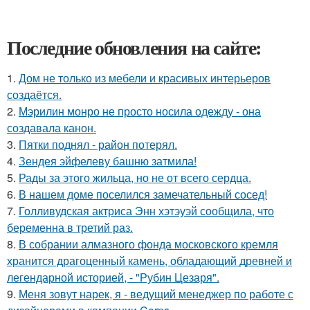
Последние обновления на сайте:
1.
Дом не только из мебели и красивых интерьеров
создаётся.
2.
Мэрилин монро не просто носила одежду - она
создавала канон.
3.
Пятки поднял - район потерял.
4.
Зендея эйфелеву башню затмила!
5.
Рады за этого жильца, но не от всего сердца.
6.
В нашем доме поселился замечательный сосед!
7.
Голливудская актриса Энн хэтэуэй сообщила, что
беременна в третий раз.
8.
В собрании алмазного фонда московского кремля
хранится драгоценный камень, обладающий древней и
легендарной историей, - "Рубин Цезаря".
9.
Меня зовут нарек, я - ведущий менеджер по работе с