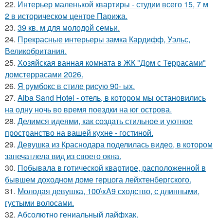
22.
Интерьер маленькой квартиры - студии всего 15, 7 м
2 в историческом центре Парижа.
23.
39 кв. м для молодой семьи.
24.
Прекрасные интерьеры замка Кардифф, Уэльс,
Великобритания.
25.
Хозяйская ванная комната в ЖК "Дом с Террасами"
домстеррасами 2026.
26.
Я румбокс в стиле рисую 90- ых.
27.
Alba Sand Hotel - отель, в котором мы остановились
на одну ночь во время поездки на юг острова.
28.
Делимся идеями, как создать стильное и уютное
пространство на вашей кухне - гостиной.
29.
Девушка из Краснодара поделилась видео, в котором
запечатлела вид из своего окна.
30.
Побывала в готической квартире, расположенной в
бывшем доходном доме герцога лейхтенбергского.
31.
Молодая девушка, 100\xA9 сходство, с длинными,
густыми волосами.
32.
Абсолютно гениальный лайфхак.