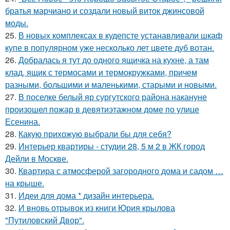
братья марчиано и создали новый виток джинсовой
моды.
25.
В новых комплексах в кудепсте устанавливали шкаф
купе в популярном уже несколько лет цвете дуб вотан.
26.
Добралась я тут до одного ящичка на кухне, а там
клад, ящик с термосами и термокружками, причем
разными, большими и маленькими, старыми и новыми.
27.
В поселке белый яр сургутского района накануне
произошел пожар в девятиэтажном доме по улице
Есенина.
28.
Какую прихожую выбрали бы для себя?
29.
Интерьер квартиры - студии 28, 5 м 2 в ЖК город
Дейли в Москве.
30.
Квартира с атмосферой загородного дома и садом …
на крыше.
31.
Идеи для дома * дизайн интерьера.
32.
И вновь отрывок из книги Юрия крылова
"Путиловский Двор".