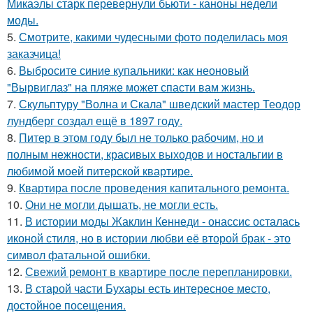
Микаэлы старк перевернули бьюти - каноны недели
моды.
5.
Смотрите, какими чудесными фото поделилась моя
заказчица!
6.
Выбросите синие купальники: как неоновый
"Вырвиглаз" на пляже может спасти вам жизнь.
7.
Скульптуру "Волна и Скала" шведский мастер Теодор
лундберг создал ещё в 1897 году.
8.
Питер в этом году был не только рабочим, но и
полным нежности, красивых выходов и ностальгии в
любимой моей питерской квартире.
9.
Квартира после проведения капитального ремонта.
10.
Они не могли дышать, не могли есть.
11.
В истории моды Жаклин Кеннеди - онассис осталась
иконой стиля, но в истории любви её второй брак - это
символ фатальной ошибки.
12.
Свежий ремонт в квартире после перепланировки.
13.
В старой части Бухары есть интересное место,
достойное посещения.