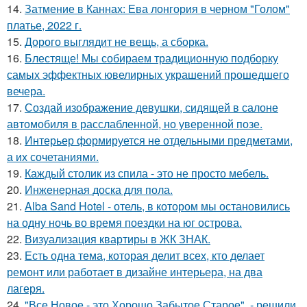
14.
Затмение в Каннах: Ева лонгория в черном "Голом"
платье, 2022 г.
15.
Дорого выглядит не вещь, а сборка.
16.
Блестяще! Мы собираем традиционную подборку
самых эффектных ювелирных украшений прошедшего
вечера.
17.
Создай изображение девушки, сидящей в салоне
автомобиля в расслабленной, но уверенной позе.
18.
Интерьер формируется не отдельными предметами,
а их сочетаниями.
19.
Каждый столик из спила - это не просто мебель.
20.
Инжeнepная доска для пола.
21.
Alba Sand Hotel - отель, в котором мы остановились
на одну ночь во время поездки на юг острова.
22.
Визуализация квартиры в ЖК ЗНАК.
23.
Есть одна тема, которая делит всех, кто делает
ремонт или работает в дизайне интерьера, на два
лагеря.
24.
"Все Новое - это Хорошо Забытое Старое", - решили