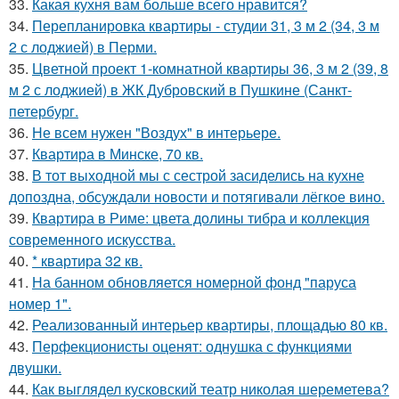
33.
Какая кухня вам больше всего нравится?
34.
Перепланировка квартиры - студии 31, 3 м 2 (34, 3 м
2 с лоджией) в Перми.
35.
Цветной проект 1-комнатной квартиры 36, 3 м 2 (39, 8
м 2 с лоджией) в ЖК Дубровский в Пушкине (Санкт-
петербург.
36.
Не всем нужен "Воздух" в интерьере.
37.
Квартира в Минске, 70 кв.
38.
В тот выходной мы с сестрой засиделись на кухне
допоздна, обсуждали новости и потягивали лёгкое вино.
39.
Квартира в Риме: цвета долины тибра и коллекция
современного искусства.
40.
* квартира 32 кв.
41.
На банном обновляется номерной фонд "паруса
номер 1".
42.
Реализованный интерьер квартиры, площадью 80 кв.
43.
Перфекционисты оценят: однушка с функциями
двушки.
44.
Как выглядел кусковский театр николая шереметева?