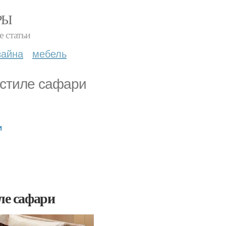
РЫ
е статьи
зайна
мебель
 стиле сафари
и
ле сафари