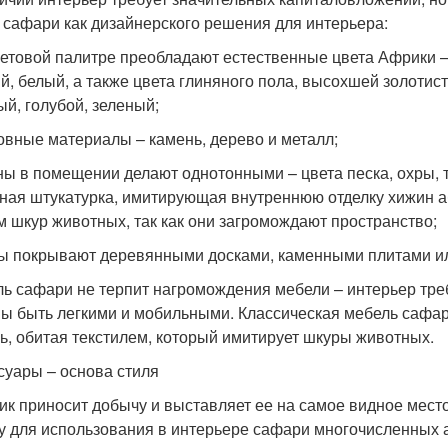
 сафари как дизайнерского решения для интерьера:
ветовой палитре преобладают естественные цвета Африки –
й, белый, а также цвета глиняного пола, высохшей золотис
ый, голубой, зеленый;
овные материалы – камень, дерево и металл;
ны в помещении делают однотонными – цвета песка, охры, т
ная штукатурка, имитирующая внутреннюю отделку хижин а
м шкур животных, так как они загромождают пространство;
ы покрывают деревянными досками, каменными плитами ил
ль сафари не терпит нагромождения мебели – интерьер тре
ы быть легкими и мобильными. Классическая мебель сафари
ь, обитая текстилем, который имитирует шкуры животных.
суары – основа стиля
ик приносит добычу и выставляет ее на самое видное мест
у для использования в интерьере сафари многочисленных а