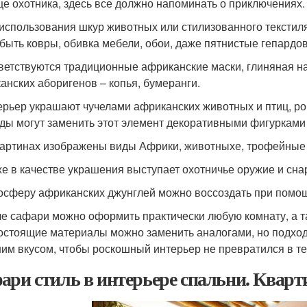
е охотника, здесь все должно напоминать о приключениях.
 использования шкур животных или стилизованного текстил
 быть ковры, обивка мебели, обои, даже пятнистые гепард
ветствуются традиционные африканские маски, глиняная н
анских аборигенов – копья, бумеранги.
ерьер украшают чучелами африканских животных и птиц, р
ды могут заменить этот элемент декоративными фигурками
картинах изображены виды Африки, животныхе, трофейные
же в качестве украшения выступает охотничье оружие и сн
осферу африканских джунглей можно воссоздать при помощ
ле сафари можно оформить практически любую комнату, а т
остоящие материалы можно заменить аналогами, но подходи
им вкусом, чтобы роскошный интерьер не превратился в т
ари стиль в интерьере спальни. Кварт