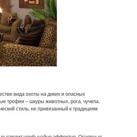
естве вида охоты на диких и опасных
ые трофеи – шкуры животных, рога, чучела.
еский стиль, не привязанный к традициям
о выглядит необычайно эффектно. Основные