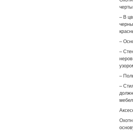
черты
– В ц
черны
красн
– Осн
– Сте
неров
узоро
– Пол
– Сти
должн
мебел
Аксес
Охотн
основ