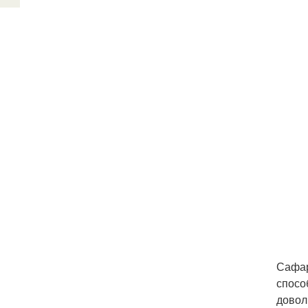
Сафар
спосо
довол