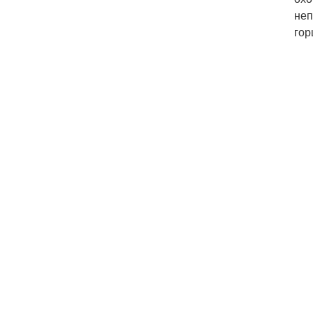
неп
гор