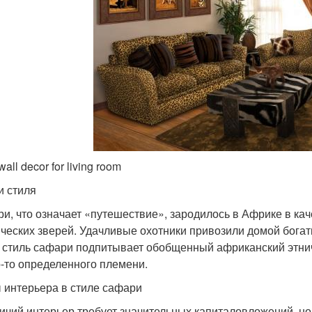
 wall decor for living room
и стиля
и, что означает «путешествие», зародилось в Африке в кач
ических зверей. Удачливые охотники привозили домой богат
 стиль сафари подпитывает обобщенный африканский этнич
о-то определенного племени.
 интерьера в стиле сафари
ичий интерьер требует значительных капиталовложений, н