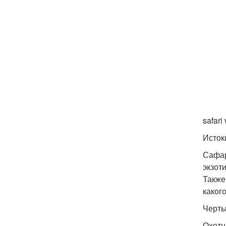
safari
Исток
Сафар
экзот
Также
каког
Черты
Охотн