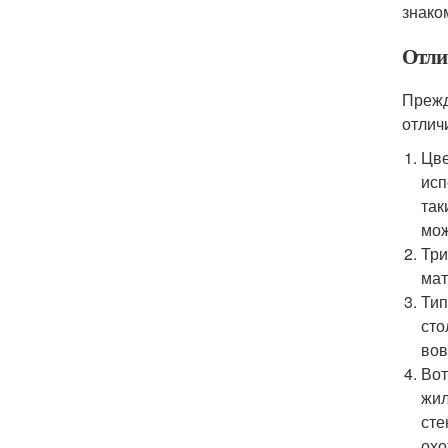
знако
Отли
Прежд
отлич
Цве
исп
так
мож
Три
мат
Тип
сто
вов
Вот
жил
сте
охо