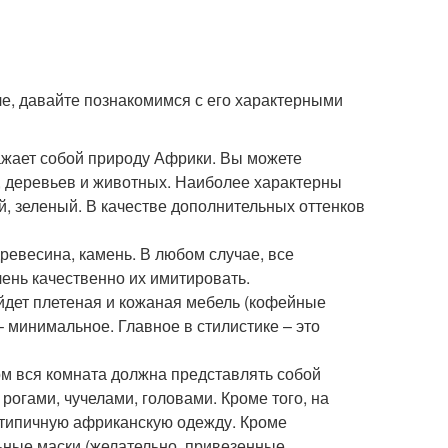
е, давайте познакомимся с его характерными
ражает собой природу Африки. Вы можете
й, деревьев и животных. Наиболее характерны
й, зеленый. В качестве дополнительных оттенков
ревесина, камень. В любом случае, все
ень качественно их имитировать.
йдет плетеная и кожаная мебель (кофейные
– минимальное. Главное в стилистике – это
ом вся комната должна представлять собой
огами, чучелами, головами. Кроме того, на
 типичную африканскую одежду. Кроме
ьные маски (желательно, привезенные