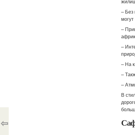
жилищ
– Без
могут
– При
африк
– Инт
приро
– На 
– Так
– Атм
В сти
дорог
больш
⇦
Саф