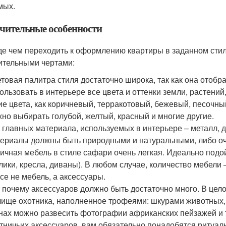
мых.
чительные особенности
е чем переходить к оформлению квартиры в заданном стил
ительными чертами:
товая палитра стиля достаточно широка, так как она отоб
ользовать в интерьере все цвета и оттенки земли, растени
ие цвета, как коричневый, терракотовый, бежевый, песочны
но выбирать голубой, желтый, красный и многие другие.
 главных материала, используемых в интерьере – металл, д
ериалы должны быть природными и натуральными, либо оч
ичная мебель в стиле сафари очень легкая. Идеально подо
лики, кресла, диваны). В любом случае, количество мебели 
се не мебель, а аксессуары.
 почему аксессуаров должно быть достаточно много. В цел
ище охотника, наполненное трофеями: шкурами животных, р
нах можно развесить фотографии африканских пейзажей и
тничьих аксессуаров, вам обязательно понадобятся ритуал