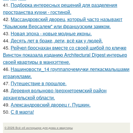
41.
Подборка интересных решений для разделения
пространства кухни - гостиной.
42.
Массандровский дворец, который часто называют
"Крымским Версалем" или французским замком.
43.
Новая эпоха - новые модные иконы.
44.
Десять лет в браке, дети, всё как у людей.
45.
Рейчел броснахан вместе со своей шибой по кличке
Винстон показала изданию Architectural Digest интерьер
своей квартиры в манхэттене.
46.
Нашиновости_14 группапочемучки лепкасмалышами
игракуклами.
47.
Путешествие в прошлое.
48.
Деревня волыново (верхнетоемский район
архангельской области.
49.
Александровский дворец г. Пушкин.
50.
С 8 марта!
© 2026 Всё об интерьере для дома и квартиры