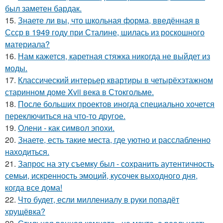
был заметен бардак.
15.
Знаете ли вы, что школьная форма, введённая в
Ссср в 1949 году при Сталине, шилась из роскошного
материала?
16.
Нам кажется, каретная стяжка никогда не выйдет из
моды.
17.
Классический интерьер квартиры в четырёхэтажном
старинном доме Xvii века в Стокгольме.
18.
После больших проектов иногда специально хочется
переключиться на что-то другое.
19.
Олени - как символ эпохи.
20.
Знаете, есть такие места, где уютно и расслабленно
находиться.
21.
Запрос на эту съемку был - сохранить аутентичность
семьи, искренность эмоций, кусочек выходного дня,
когда все дома!
22.
Что будет, если миллениалу в руки попадёт
хрущёвка?