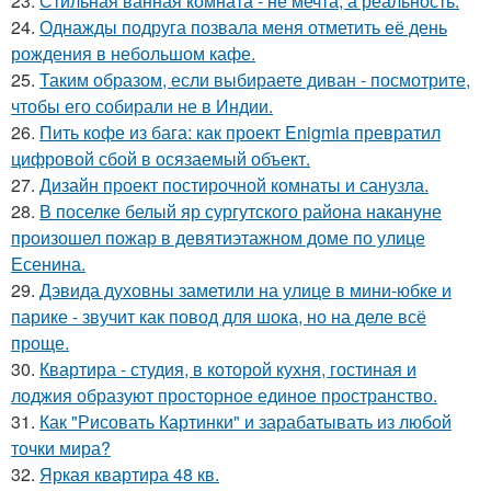
23.
Стильная ванная комната - не мечта, а реальность.
24.
Однажды подруга позвала меня отметить её день
рождения в небольшом кафе.
25.
Таким образом, если выбираете диван - посмотрите,
чтобы его собирали не в Индии.
26.
Пить кофе из бага: как проект Enigmia превратил
цифровой сбой в осязаемый объект.
27.
Дизайн проект постирочной комнаты и санузла.
28.
В поселке белый яр сургутского района накануне
произошел пожар в девятиэтажном доме по улице
Есенина.
29.
Дэвида духовны заметили на улице в мини-юбке и
парике - звучит как повод для шока, но на деле всё
проще.
30.
Квартира - студия, в которой кухня, гостиная и
лоджия образуют просторное единое пространство.
31.
Как "Рисовать Картинки" и зарабатывать из любой
точки мира?
32.
Яркая квартира 48 кв.