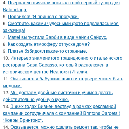
4.
Пьерпаоло пиччоли показал свой первый кутюр для
Balenciaga.
5.
Появился! (Я пришел с прогулки.
6.
Смотрите, какими чудесными фото поделилась моя
заказчица!
7.
Mattel выпустили Барби в виде майли Сайрус.
8.
Как создать атмосферу отпуска дома?
9.
Платья бэбидолл какие-то странные.
10.
Интерьер знаменитого традиционного итальянского
ресторана Casa Capasso, который расположен в
историческом центре Неаполя (Италия.
11.
Оказывается бабушкин шик в интерьере может быть
модным!
12.
Мы достаём двойные листочки и учимся делать
действительно удобную кухню.
13.
В 90-х годах Вивьен вествуд в рамках рекламной
кампании сотрудничала с компанией Brintons Carpets (
"Ковры Бринтонс".
14.
Оказывается, можно сделать ремонт так, чтобы не