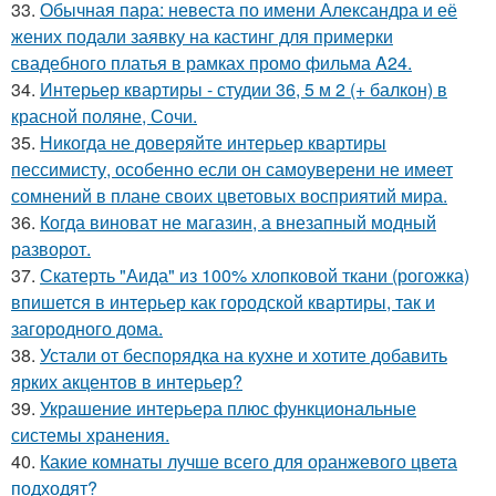
33.
Обычная пара: невеста по имени Александра и её
жених подали заявку на кастинг для примерки
свадебного платья в рамках промо фильма A24.
34.
Интерьер квартиры - студии 36, 5 м 2 (+ балкон) в
красной поляне, Сочи.
35.
Никогда не доверяйте интерьер квартиры
пессимисту, особенно если он самоуверени не имеет
сомнений в плане своих цветовых восприятий мира.
36.
Когда виноват не магазин, а внезапный модный
разворот.
37.
Скатерть "Аида" из 100% хлопковой ткани (рогожка)
впишется в интерьер как городской квартиры, так и
загородного дома.
38.
Устали от беспорядка на кухне и хотите добавить
ярких акцентов в интерьер?
39.
Украшение интерьера плюс функциональные
системы хранения.
40.
Какие комнаты лучше всего для оранжевого цвета
подходят?