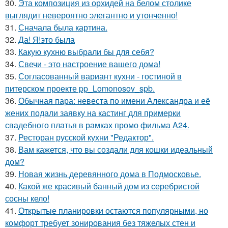
30.
Эта композиция из орхидей на белом столике
выглядит невероятно элегантно и утонченно!
31.
Сначала была картина.
32.
Да! Я!это была
33.
Какую кухню выбрали бы для себя?
34.
Свечи - это настроение вашего дома!
35.
Согласованный вариант кухни - гостиной в
питерском проекте pp_Lomonosov_spb.
36.
Обычная пара: невеста по имени Александра и её
жених подали заявку на кастинг для примерки
свадебного платья в рамках промо фильма A24.
37.
Ресторан русской кухни "Редактор".
38.
Вам кажется, что вы создали для кошки идеальный
дом?
39.
Новая жизнь деревянного дома в Подмосковье.
40.
Какой же красивый банный дом из серебристой
сосны кело!
41.
Открытые планировки остаются популярными, но
комфорт требует зонирования без тяжелых стен и