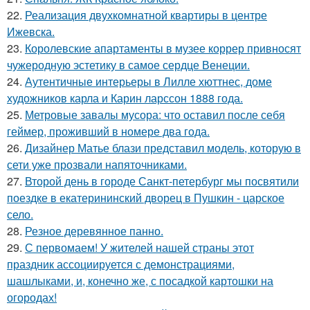
22.
Реализация двухкомнатной квартиры в центре
Ижевска.
23.
Королевские апартаменты в музее коррер привносят
чужеродную эстетику в самое сердце Венеции.
24.
Аутентичные интерьеры в Лилле хюттнес, доме
художников карла и Карин ларссон 1888 года.
25.
Метровые завалы мусора: что оставил после себя
геймер, проживший в номере два года.
26.
Дизайнер Матье блази представил модель, которую в
сети уже прозвали напяточниками.
27.
Второй день в городе Санкт-петербург мы посвятили
поездке в екатерининский дворец в Пушкин - царское
село.
28.
Резное деревянное панно.
29.
С первомаем! У жителей нашей страны этот
праздник ассоциируется с демонстрациями,
шашлыками, и, конечно же, с посадкой картошки на
огородах!