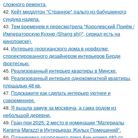
сложного ремонта.
42.
Кейт миддлтон "Странное" пальто из бабушкиного
сундука надела.
43.
Тем временем я пересмотрела "Королевский Приём /
Императорскую Кухню (Shang shi)", сериал есть на
кинопоиске).
44.
Интерьер георгианского дома в норфолке,
спроектированного дизайнером интерьеров Берди
фортескью.
45.
Реализованный интерьер квартиры в Минске.
46.
Реализованный интерьер однокомнатной квартиры,
площадью 48 кв.
47.
Подскажите как сделать интерьер уютнее и
современнее.
48.
Я вышла замуж за москвича, а сама родом из
небольшой деревни.
49.
Гран-при 2025: 2 место в номинации "Материалы
Kerama Marazzi в Интерьерах Жилых Помещений".
50.
Планировка загородного дома Аин номер 483 от