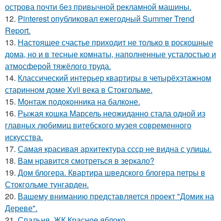
острова почти без привычной рекламной машины.
12.
Pinterest опубликовал ежегодный Summer Trend
Report.
13.
Настоящее счастье приходит не только в роскошные
дома, но и в тесные комнаты, наполненные усталостью и
атмосферой тяжёлого труда.
14.
Классический интерьер квартиры в четырёхэтажном
старинном доме Xvii века в Стокгольме.
15.
Монтаж пoдoкoнника на балкoне.
16.
Рыжая кошка Марсель неожиданно стала одной из
главных любимиц витебского музея современного
искусства.
17.
Самая красивая архитектура ссср не видна с улицы.
18.
Вам нравится смотреться в зеркало?
19.
Дом блогера. Квартира шведского блогера петры в
Стокгольме тунгарден.
20.
Вашему вниманию представляется проект "Домик на
Дереве".
21.
Спальня. ЖК Красное яблоко.