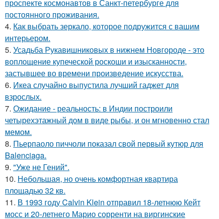
проспекте космонавтов в Санкт-петербурге для
постоянного проживания.
4.
Как выбрать зеркало, которое подружится с вашим
интерьером.
5.
Усадьба Рукавишниковых в нижнем Новгороде - это
воплощение купеческой роскоши и изысканности,
застывшее во времени произведение искусства.
6.
Икеа случайно выпустила лучший гаджет для
взрослых.
7.
Ожидание - реальность: в Индии построили
четырехэтажный дом в виде рыбы, и он мгновенно стал
мемом.
8.
Пьерпаоло пиччоли показал свой первый кутюр для
Balenciaga.
9.
"Уже не Гений".
10.
Небольшая, но очень комфортная квартира
площадью 32 кв.
11.
В 1993 году Calvin Klein отправил 18-летнюю Кейт
мосс и 20-летнего Марио сорренти на виргинские